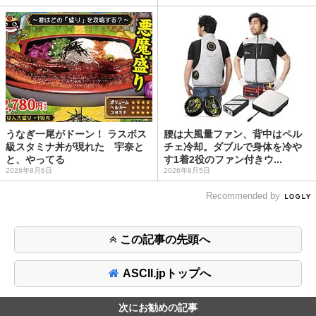
うなぎ一尾がドーン！ ラスボス
腰は大風量ファン、背中はペル
級スタミナ丼が現れた 宇奈と
チェ冷却。ダブルで身体を冷や
と、やってる
す1着2役のファン付きウ...
2026年8月6日
2026年8月5日
Recommended by
この記事の先頭へ
ASCII.jpトップへ
次にお勧めの記事