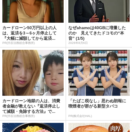
カードローン50万円以上の人
なぜahamoは40GBに増量した
は、返済を3～6ヶ月停止して
のか 見えてきたドコモの“本
『大幅に減額してから返済...
音” (1/5)
PR(渋谷法務総合事務所)
2026年8月6日
カードローン地獄の人は、消費
「たばこ税なし」思わぬ朗報に
者金融が教えない『返済停止し
喫煙者が群がる新型タバコ
て減額・免除する方法』で...
PR(渋谷法務総合事務所)
PR(株式会社HAL)