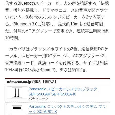
信するBluetoothスピーカーだ。人の声を強調する「快聴
音」機能を搭載し、ドラマやニュースの音声が聞きやす
いという。3.6cmのフルレンジスピーカーを2つ内蔵す
る。Bluetooth 3.0に対応し、最大約10mまで通信可能
だ。付属のACアダプターで充電でき、連続再生時間は約
10時間。
カラバリはブラック／ホワイトの2色。送信機用DCケ
ーブル、スピーカー用DCケーブル、ACアダプター×2、
音声接続コード、変換コードを付属する。サイズは約幅
104×奥行104×高さ45mmで、重さは約191g。
■Amazon.co.jpで購入【既存品】
Panasonic スピーカーシステムブラック
SBHS500AK SB-HS500A-K
パナソニック
Panasonic コンパクトステレオシステム ブラ
ック SC-AP01-K