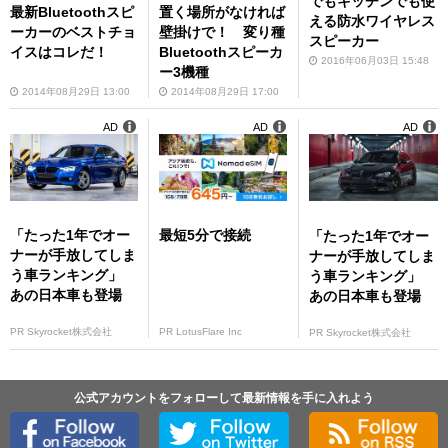
でもキッチンでも使
最新Bluetoothスピ
置く場所がなければ
える防水ワイヤレス
ーカーのベストチョ
壁掛けで！ 変り種
スピーカー
イスはコレだ！
Bluetoothスピーカ
2016年06月03日 15:48
ー3機種
2014年08月29日 13:00
2014年08月29日 17:00
AD
AD
AD
「たった1年でオー
最短5分で接続
「たった1年でオー
ナーが手放してしま
ナーが手放してしま
う車ランキング」
う車ランキング」
あの日本車も登場
あの日本車も登場
PR Skyrocket株式会社
PR LotusFlare Inc
PR Skyrocket株式会社
公式アカウントをフォローして最新情報を手に入れよう