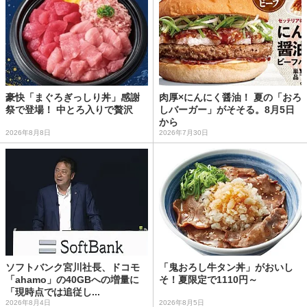
豪快「まぐろぎっしり丼」感謝
肉厚×にんにく醤油！ 夏の「おろ
祭で登場！ 中とろ入りで贅沢
しバーガー」がそそる。8月5日
から
2026年8月8日
2026年7月30日
ソフトバンク宮川社長、ドコモ
「鬼おろし牛タン丼」がおいし
「ahamo」の40GBへの増量に
そ！夏限定で1110円～
「現時点では追従し...
2026年8月4日
2026年8月5日