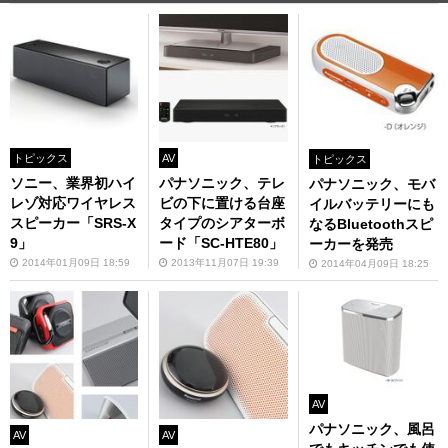
トピックス
AV
トピックス
ソニー、業界初ハイ
パナソニック、テレ
パナソニック、モバ
レゾ対応ワイヤレス
ビの下に置ける台座
イルバッテリーにも
スピーカー「SRS-X
タイプのシアターボ
なるBluetoothスピ
9」
ード「SC-HTE80」
ーカーを発売
2014年01月09日 18:59
2013年11月07日 19:39
2014年04月09日 18:25
AV
パナソニック、風呂
AV
AV