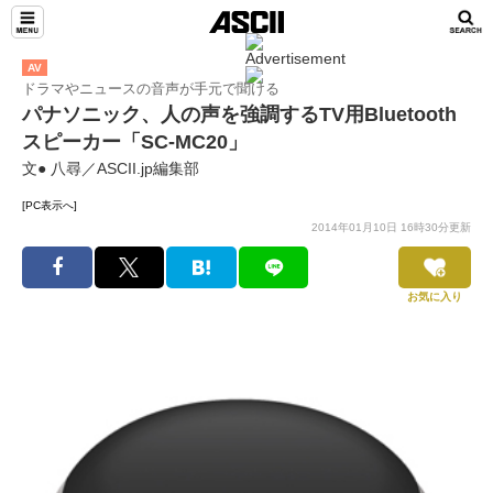
AV
ドラマやニュースの音声が手元で聞ける
パナソニック、人の声を強調するTV用Bluetooth
スピーカー「SC-MC20」
文● 八尋／ASCII.jp編集部
[PC表示へ]
2014年01月10日 16時30分更新
お気に入り