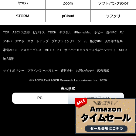
ヤマハ
Zoom
ソフトバンクのIoT
STORM
pCloud
ソフクリ
TOP
ASCII倶楽部
ビジネス
TECH
デジタル
iPhone/Mac
ホビー
自作PC
AV
アキバ
スマホ
スタートアップ
プログラミング+
ゲーム
格安SIM
倶楽部情報局
家電ASCII
アスキーグルメ
MITTR
IoT
サイバーセキュリティ小説コンテスト
SDGs
地方活性
サイトポリシー
プライバシーポリシー
運営会社
お問い合わせ
広告掲載
© KADOKAWA ASCII Research Laboratories, Inc. 2026
表示形式
PC
スマートフォン