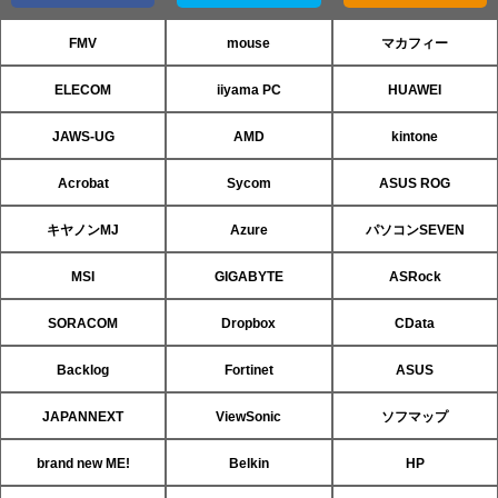
FMV
mouse
マカフィー
ELECOM
iiyama PC
HUAWEI
JAWS-UG
AMD
kintone
Acrobat
Sycom
ASUS ROG
キヤノンMJ
Azure
パソコンSEVEN
MSI
GIGABYTE
ASRock
SORACOM
Dropbox
CData
Backlog
Fortinet
ASUS
JAPANNEXT
ViewSonic
ソフマップ
brand new ME!
Belkin
HP