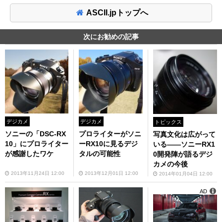
ASCII.jpトップへ
次にお勧めの記事
デジカメ
デジカメ
トピックス
ソニーの「DSC-RX
プロライターがソニ
写真文化は広がって
10」にプロライター
ーRX10に見るデジ
いる――ソニーRX1
が感謝したワケ
タルの可能性
0開発陣が語るデジ
カメの今後
2013年11月24日 12:00
2013年12月01日 12:00
2014年01月04日 12:00
AD