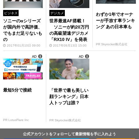
ビジネス
デジカメ
わずか1年でオーナ
ーが手放す車ランキ
ソニーのαシリーズ
世界最速AF搭載！
ング あの日本車も
が国内外で高評価、
ソニーが約20万円
でもまだ足りないも
の高級望遠デジカメ
の
「RX10 IV」を発表
PR Skyrocket株式会社
2017年01月10日 09:00
2017年09月13日 15:00
AD
AD
最短5分で接続
「世界で最も美しい
顔ランキング」日本
人トップは誰？
PR LotusFlare Inc
PR Skyrocket株式会社
公式アカウントをフォローして最新情報を手に入れよう