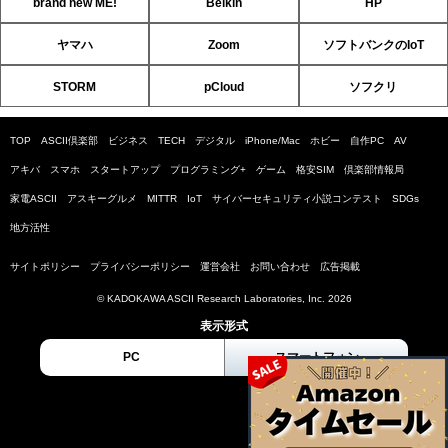
brand new ME!
Belkin
HP
ヤマハ
Zoom
ソフトバンクのIoT
STORM
pCloud
ソフクリ
TOP
ASCII倶楽部
ビジネス
TECH
デジタル
iPhone/Mac
ホビー
自作PC
AV
アキバ
スマホ
スタートアップ
プログラミング+
ゲーム
格安SIM
倶楽部情報局
家電ASCII
アスキーグルメ
MITTR
IoT
サイバーセキュリティ小説コンテスト
SDGs
地方活性
サイトポリシー
プライバシーポリシー
運営会社
お問い合わせ
広告掲載
© KADOKAWA ASCII Research Laboratories, Inc. 2026
表示形式
PC
スマートフォン