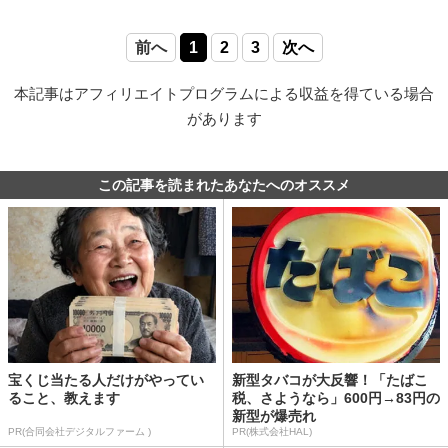
前へ
1
2
3
次へ
本記事はアフィリエイトプログラムによる収益を得ている場合
があります
この記事を読まれたあなたへのオススメ
宝くじ当たる人だけがやってい
新型タバコが大反響！「たばこ
ること、教えます
税、さようなら」600円→83円の
新型が爆売れ
PR(合同会社デジタルファーム )
PR(株式会社HAL)