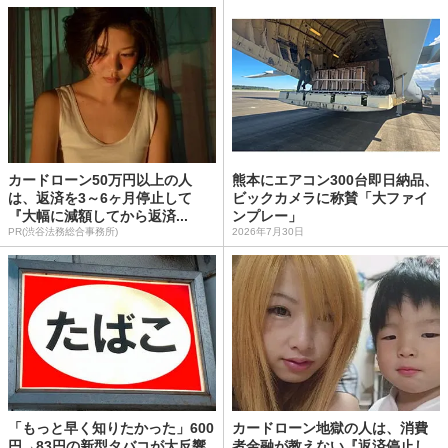
カードローン50万円以上の人
熊本にエアコン300台即日納品、
は、返済を3～6ヶ月停止して
ビックカメラに称賛「大ファイ
『大幅に減額してから返済...
ンプレー」
PR(渋谷法務総合事務所)
2026年7月30日
「もっと早く知りたかった」600
カードローン地獄の人は、消費
円→83円の新型タバコが大反響
者金融が教えない『返済停止し