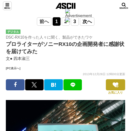
前へ
1
2
3
次へ
デジタル
DSC-RX10を作った人々に聞く、製品ができたワケ
プロライターがソニーRX10の企画開発者に感謝状
を届けてみた
文● 四本淑三
[PC表示へ]
2013年12月28日 12時00分更新
お気に入り