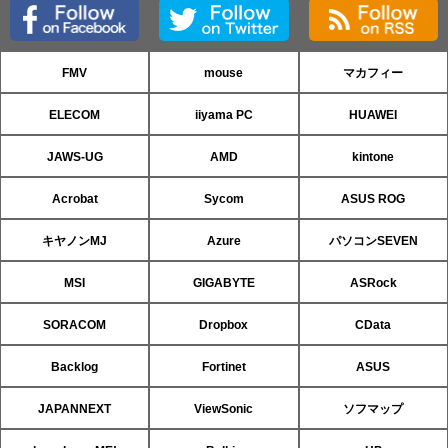
FMV
mouse
マカフィー
ELECOM
iiyama PC
HUAWEI
JAWS-UG
AMD
kintone
Acrobat
Sycom
ASUS ROG
キヤノンMJ
Azure
パソコンSEVEN
MSI
GIGABYTE
ASRock
SORACOM
Dropbox
CData
Backlog
Fortinet
ASUS
JAPANNEXT
ViewSonic
ソフマップ