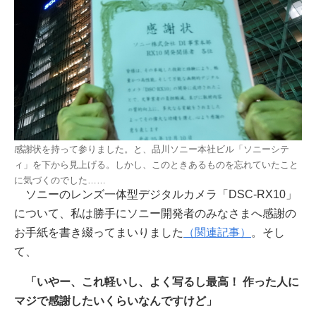
感謝状を持って参りました。と、品川ソニー本社ビル「ソニーシテ
ィ」を下から見上げる。しかし、このときあるものを忘れていたこと
に気づくのでした……
ソニーのレンズ一体型デジタルカメラ「DSC-RX10」
について、私は勝手にソニー開発者のみなさまへ感謝の
お手紙を書き綴ってまいりました
（関連記事）
。そし
て、
「いやー、これ軽いし、よく写るし最高！ 作った人に
マジで感謝したいくらいなんですけど」