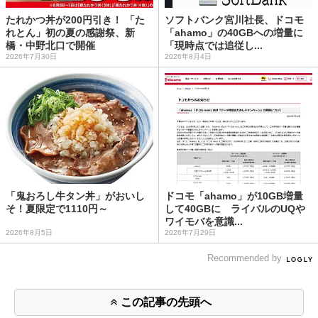
たれかつ丼が200円引き！ 「た
ソフトバンク宮川社長、ドコモ
れとん」初の夏の感謝祭、新
「ahamo」の40GBへの増量に
橋・中野北口で開催
「現時点では追従し...
2026年7月30日
2026年8月4日
「鬼おろし牛タン丼」がおいし
ドコモ「ahamo」が10GB増量
そ！夏限定で1110円～
して40GBに ライバルのUQや
ワイモバを意識...
2026年8月5日
2026年7月29日
Recommended by
この記事の先頭へ