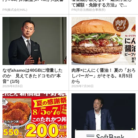
て減額・免除する方法』で...
PR(株式会社HAL)
PR(渋谷法務総合事務所)
なぜahamoは40GBに増量した
肉厚×にんにく醤油！ 夏の「おろ
のか 見えてきたドコモの“本
しバーガー」がそそる。8月5日
音” (1/5)
から
2026年8月6日
2026年7月30日