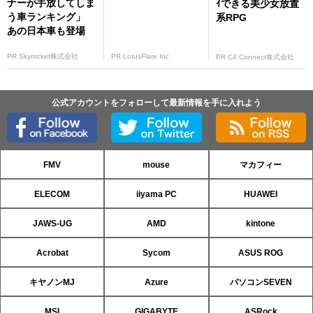
ナーが手放してしま
ｲできる美少女放置
う車ランキング」
系RPG
あの日本車も登場
PR Skyrocket株式会社
PR LotusFlare Inc
PR C4 Connect株式会社
公式アカウントをフォローして最新情報を手に入れよう
FMV
mouse
マカフィー
ELECOM
iiyama PC
HUAWEI
JAWS-UG
AMD
kintone
Acrobat
Sycom
ASUS ROG
キヤノンMJ
Azure
パソコンSEVEN
MSI
GIGABYTE
ASRock