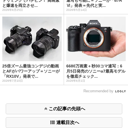
トリミングでバチピン！ 高画素
連写も可能に＝ソニーが「α7R
と爆速を両立させ...
Ⅵ」発表＝先代と実...
2026年6月25日
2026年5月14日
25倍ズーム最強コンデジの動画
6680万画素＋秒30コマ連写：6
とAFがパワーアップ＝ソニーが
月5日発売のソニーα7最高モデル
「RX10V」発表で...
を徹底チェック...
2026年7月10日
2026年6月1日
Recommended by
この記事の先頭へ
連載目次へ