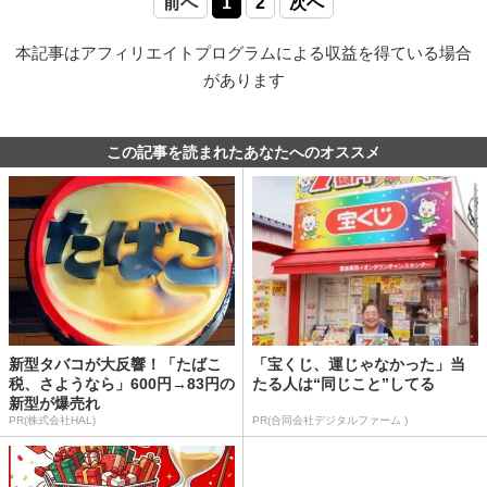
前へ
1
2
次へ
本記事はアフィリエイトプログラムによる収益を得ている場合
があります
この記事を読まれたあなたへのオススメ
新型タバコが大反響！「たばこ
「宝くじ、運じゃなかった」当
税、さようなら」600円→83円の
たる人は“同じこと”してる
新型が爆売れ
PR(株式会社HAL)
PR(合同会社デジタルファーム )