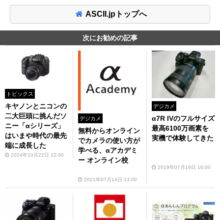
ASCII.jpトップへ
次にお勧めの記事
トピックス
キヤノンとニコンの
デジカメ
二大巨頭に挑んだソ
α7R IVのフルサイズ
デジカメ
ニー「αシリーズ」
最高6100万画素を
無料からオンライン
はいまや時代の最先
実機で体験してきた
でカメラの使い方が
端に成長した
学べる、αアカデミ
2024年10月22日 12:00
ー オンライン校
2019年07月19日 16:00
2021年07月14日 13:00