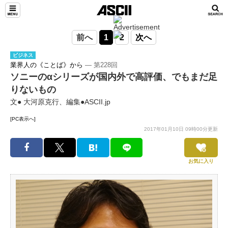
前へ
1
2
次へ
ビジネス
業界人の《ことば》から
― 第228回
ソニーのαシリーズが国内外で高評価、でもまだ足
りないもの
文● 大河原克行、編集●ASCII.jp
[PC表示へ]
2017年01月10日 09時00分更新
お気に入り