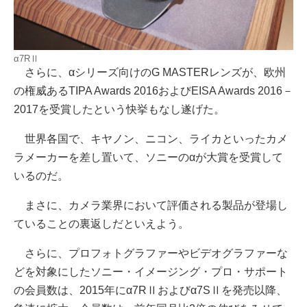
α7RⅡ
さらに、αシリーズ向けのG MASTERレンズが、欧州
の権威あるTIPA Awards 2016およびEISA Awards 2016－
2017を受賞したという快挙もなし遂げた。
世界各国で、キヤノン、ニコン、ライカといったカメ
ラメーカーを差し置いて、ソニーのαが大賞を受賞して
いるのだ。
まさに、カメラ業界において評価される製品が登場し
ていることの裏返しだといえよう。
さらに、プロフォトグラファーやビデオグラファーな
どを対象にしたソニー・イメージング・プロ・サポート
の会員数は、2015年にα7RⅡおよびα7SⅡを発売以降、