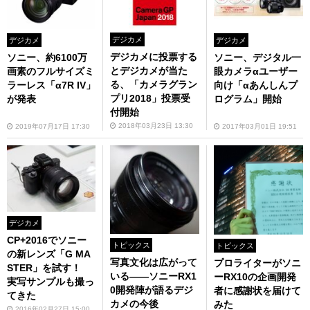
デジカメ
デジカメ
デジカメ
デジカメに投票する
ソニー、デジタル一
ソニー、約6100万
とデジカメが当た
眼カメラαユーザー
画素のフルサイズミ
る、「カメラグラン
向け「αあんしんプ
ラーレス「α7R IV」
プリ2018」投票受
ログラム」開始
が発表
付開始
2018年03月23日 13:30
2017年03月01日 19:51
2019年07月17日 17:30
デジカメ
CP+2016でソニー
トピックス
トピックス
の新レンズ「G MA
写真文化は広がって
プロライターがソニ
STER」を試す！
いる――ソニーRX1
ーRX10の企画開発
実写サンプルも撮っ
0開発陣が語るデジ
者に感謝状を届けて
てきた
カメの今後
みた
2016年02月27日 15:00