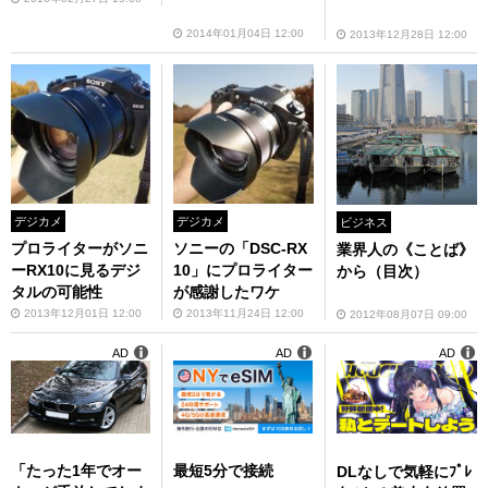
2014年01月04日 12:00
2013年12月28日 12:00
デジカメ
デジカメ
ビジネス
プロライターがソニ
ソニーの「DSC-RX
業界人の《ことば》
ーRX10に見るデジ
10」にプロライター
から（目次）
タルの可能性
が感謝したワケ
2013年12月01日 12:00
2013年11月24日 12:00
2012年08月07日 09:00
AD
AD
AD
「たった1年でオー
最短5分で接続
DLなしで気軽にﾌﾟﾚ