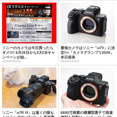
ソニーのカメラは今日買ったら
最強カメラはソニー「α7V」に決
ダメ!!!! 6月26日から2大CBキャ
定!!=「カメラグランプリ2026」
ンペーンが始...
本日発表
2026年6月24日
2026年5月15日
ソニー「α7R VI」は遠くの猫も
6680万画素の積層型素子で高速