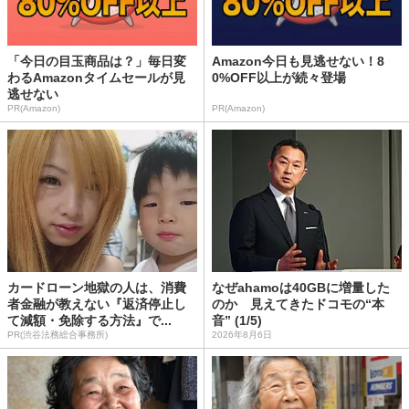
「今日の目玉商品は？」毎日変
Amazon今日も見逃せない！8
わるAmazonタイムセールが見
0%OFF以上が続々登場
逃せない
PR(Amazon)
PR(Amazon)
カードローン地獄の人は、消費
なぜahamoは40GBに増量した
者金融が教えない『返済停止し
のか 見えてきたドコモの“本
て減額・免除する方法』で...
音” (1/5)
PR(渋谷法務総合事務所)
2026年8月6日