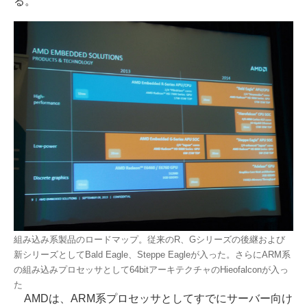
る。
組み込み系製品のロードマップ。従来のR、Gシリーズの後継および
新シリーズとしてBald Eagle、Steppe Eagleが入った。さらにARM系
の組み込みプロセッサとして64bitアーキテクチャのHieofalconが入っ
た
AMDは、ARM系プロセッサとしてすでにサーバー向け