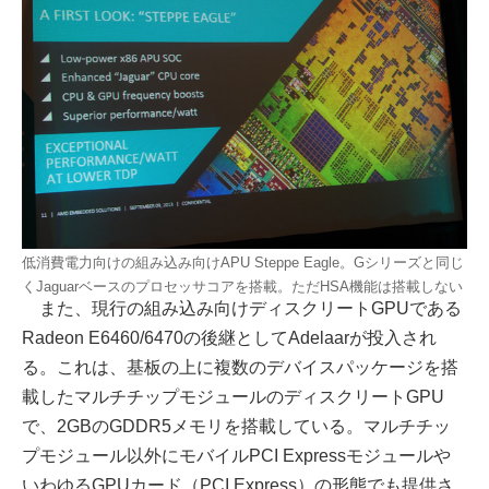
低消費電力向けの組み込み向けAPU Steppe Eagle。Gシリーズと同じ
くJaguarベースのプロセッサコアを搭載。ただHSA機能は搭載しない
また、現行の組み込み向けディスクリートGPUである
Radeon E6460/6470の後継としてAdelaarが投入され
る。これは、基板の上に複数のデバイスパッケージを搭
載したマルチチップモジュールのディスクリートGPU
で、2GBのGDDR5メモリを搭載している。マルチチッ
プモジュール以外にモバイルPCI Expressモジュールや
いわゆるGPUカード（PCI Express）の形態でも提供さ