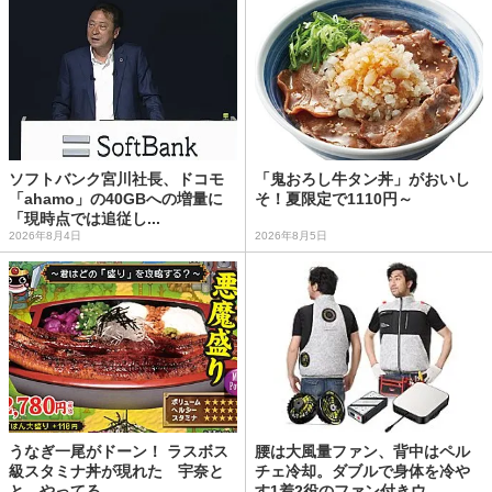
ソフトバンク宮川社長、ドコモ
「鬼おろし牛タン丼」がおいし
「ahamo」の40GBへの増量に
そ！夏限定で1110円～
「現時点では追従し...
2026年8月4日
2026年8月5日
うなぎ一尾がドーン！ ラスボス
腰は大風量ファン、背中はペル
級スタミナ丼が現れた 宇奈と
チェ冷却。ダブルで身体を冷や
と、やってる
す1着2役のファン付きウ...