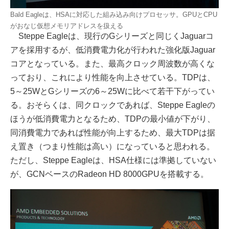
Bald Eagleは、HSAに対応した組み込み向けプロセッサ。GPUとCPU
がおなじ仮想メモリアドレスを扱える
Steppe Eagleは、現行のGシリーズと同じくJaguarコ
アを採用するが、低消費電力化が行われた強化版Jaguar
コアとなっている。また、最高クロック周波数が高くな
っており、これにより性能を向上させている。TDPは、
5～25WとGシリーズの6～25Wに比べて若干下がってい
る。おそらくは、同クロックであれば、Steppe Eagleの
ほうが低消費電力となるため、TDPの最小値が下がり、
同消費電力であれば性能が向上するため、最大TDPは据
え置き（つまり性能は高い）になっていると思われる。
ただし、Steppe Eagleは、HSA仕様には準拠していない
が、GCNベースのRadeon HD 8000GPUを搭載する。