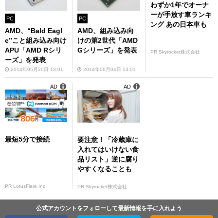
わずか1年でオーナ
ーが手放す車ランキ
PC
PC
ング あの日本車も
AMD、“Bald Eagl
AMD、組み込み向
e”こと組み込み向け
けの第2世代「AMD
APU「AMD Rシリ
Gシリーズ」を発表
PR Skyrocket株式会社
ーズ」を発表
2014年05月20日 13:01
2014年06月04日 13:01
AD
AD
最短5分で接続
要注意！「冷蔵庫に
入れてはいけない食
品リスト」逆に腐り
やすくなることも
PR LotusFlare Inc
PR Skyrocket株式会社
公式アカウントをフォローして最新情報を手に入れよう