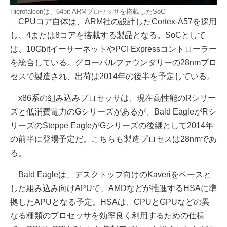
Hierofalconは、64bit ARMプロセッサを搭載したSoC
CPUコア自体は、ARM社の設計したCortex-A57を採用
し、4または8コアを搭載する製品となる。SoCとして
は、10GbitイーサーネットやPCI Expressコントローラー
を統合している。グローバルファウンダリーの28nmプロ
セスで製造され、出荷は2014年の後半を予定している。
x86系の組み込みプロセッサは、現在高性能のRシリー
ズと低消費電力のGシリーズがあるが、Bald EagleがRシ
リーズのSteppe EagleがGシリーズの後継として2014年
の前半に登場予定だ。こちらも製造プロセスは28nmであ
る。
Bald Eagleは、デスクトップ向けのKaveriをベースと
した組み込み向けAPUで、AMDなどが推進するHSAに準
拠したAPUとなる予定。HSAは、CPUとGPUなどの異
なる種類のプロセッサを効率良く利用するための仕様