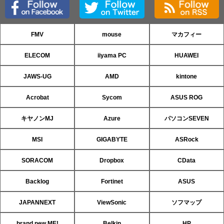
FMV
mouse
マカフィー
ELECOM
iiyama PC
HUAWEI
JAWS-UG
AMD
kintone
Acrobat
Sycom
ASUS ROG
キヤノンMJ
Azure
パソコンSEVEN
MSI
GIGABYTE
ASRock
SORACOM
Dropbox
CData
Backlog
Fortinet
ASUS
JAPANNEXT
ViewSonic
ソフマップ
brand new ME!
Belkin
HP