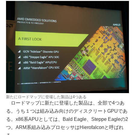
新たにロードマップに登場した製品は4つある
ロードマップに新たに登場した製品は、全部で4つあ
る。うち１つは組み込み向けのディスクリートGPUであ
る。x86系APUとしては、Bald Eagle、Steppe Eagleの2
つ。ARM系組み込みプロセッサはHierofalconと呼ばれ