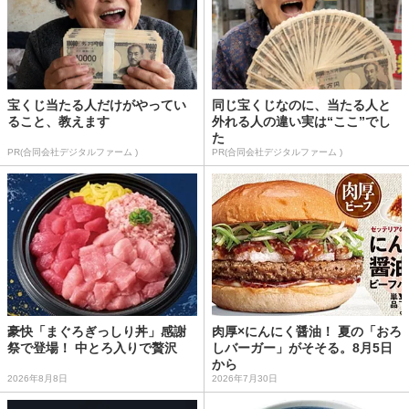
宝くじ当たる人だけがやってい
同じ宝くじなのに、当たる人と
ること、教えます
外れる人の違い実は“ここ”でし
た
PR(合同会社デジタルファーム )
PR(合同会社デジタルファーム )
豪快「まぐろぎっしり丼」感謝
肉厚×にんにく醤油！ 夏の「おろ
祭で登場！ 中とろ入りで贅沢
しバーガー」がそそる。8月5日
から
2026年8月8日
2026年7月30日