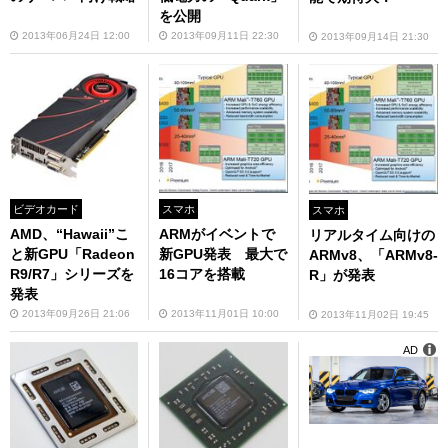
を公開
2013年06月24日 12:00
2013年09月11日 22:30
2013年09月14日 21:30
ビデオカード
スマホ
スマホ
AMD、“Hawaii”こ
ARMがイベントで
リアルタイム向けの
と新GPU「Radeon
新GPU発表 最大で
ARMv8、「ARMv8-
R9/R7」シリーズを
16コアを搭載
R」が発表
発表
2013年09月26日 21:06
2013年11月01日 10:00
2013年11月02日 19:45
AD