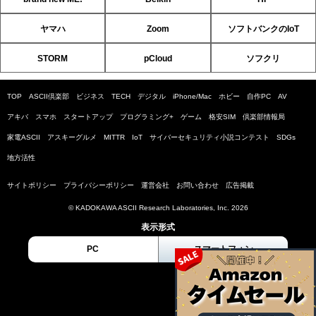
ヤマハ
Zoom
ソフトバンクのIoT
STORM
pCloud
ソフクリ
TOP
ASCII倶楽部
ビジネス
TECH
デジタル
iPhone/Mac
ホビー
自作PC
AV
アキバ
スマホ
スタートアップ
プログラミング+
ゲーム
格安SIM
倶楽部情報局
家電ASCII
アスキーグルメ
MITTR
IoT
サイバーセキュリティ小説コンテスト
SDGs
地方活性
サイトポリシー
プライバシーポリシー
運営会社
お問い合わせ
広告掲載
© KADOKAWA ASCII Research Laboratories, Inc. 2026
表示形式
PC
スマートフォン