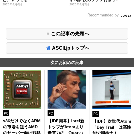
2026年8月6日
2026年8月5日
Recommended by
この記事の先頭へ
ASCII.jpトップへ
次にお勧めの記事
PC
PC
PC
x86だけでなくARM
【IDF開幕】Intel新
【IDF】次世代Atom
の市場を狙うAMD
トップがAtomより
「Bay Trail」は高性
のサーバー向け戦略
低電力の「Quark」
能で期待大！