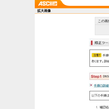
拡大画像
この画