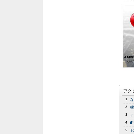
アク
1
な
2
熊
3
ア
4
i
5
T