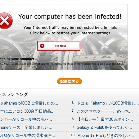
セスランキング
ぜahamoは40GBに増量したの...
6
ドコモ「ahamo」が10GB増量し...
本にエアコン300台即日納品...
7
このスマホクーラー、めっち...
ンカーがリコール中のモバ...
8
【今日から】最大30％ポイン...
Phoneケース、卒業しました...
9
Galaxy Z Fold8を使ってわか...
OTOがリコール中の温水洗浄...
10
iPhone 17 Proもどきの怪しい...