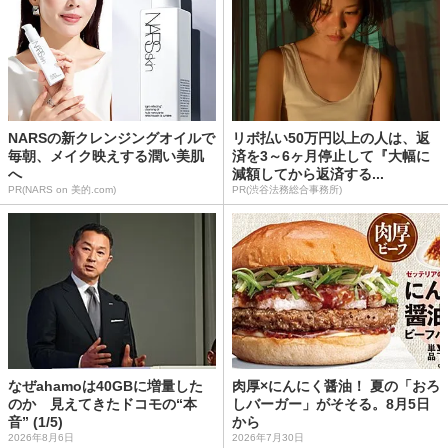
NARSの新クレンジングオイルで
リボ払い50万円以上の人は、返
毎朝、メイク映えする潤い美肌
済を3～6ヶ月停止して『大幅に
へ
減額してから返済する...
PR(NARS on 美的.com)
PR(渋谷法務総合事務所)
なぜahamoは40GBに増量した
肉厚×にんにく醤油！ 夏の「おろ
のか 見えてきたドコモの“本
しバーガー」がそそる。8月5日
音” (1/5)
から
2026年8月6日
2026年7月30日