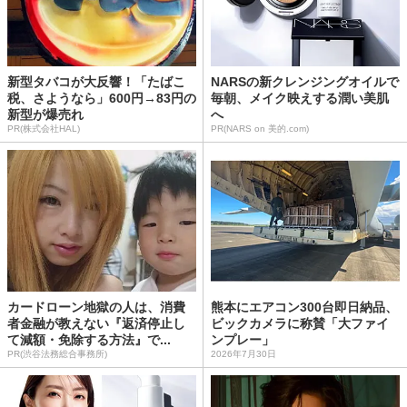
新型タバコが大反響！「たばこ
NARSの新クレンジングオイルで
税、さようなら」600円→83円の
毎朝、メイク映えする潤い美肌
新型が爆売れ
へ
PR(株式会社HAL)
PR(NARS on 美的.com)
カードローン地獄の人は、消費
熊本にエアコン300台即日納品、
者金融が教えない『返済停止し
ビックカメラに称賛「大ファイ
て減額・免除する方法』で...
ンプレー」
PR(渋谷法務総合事務所)
2026年7月30日