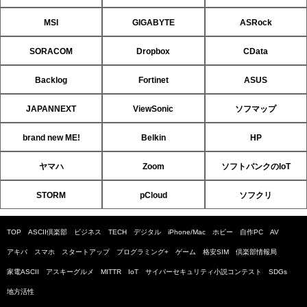
MSI
GIGABYTE
ASRock
SORACOM
Dropbox
CData
Backlog
Fortinet
ASUS
JAPANNEXT
ViewSonic
ソフマップ
brand new ME!
Belkin
HP
ヤマハ
Zoom
ソフトバンクのIoT
STORM
pCloud
ソフクリ
TOP
ASCII倶楽部
ビジネス
TECH
デジタル
iPhone/Mac
ホビー
自作PC
AV
アキバ
スマホ
スタートアップ
プログラミング+
ゲーム
格安SIM
倶楽部情報局
家電ASCII
アスキーグルメ
MITTR
IoT
サイバーセキュリティ小説コンテスト
SDGs
地方活性