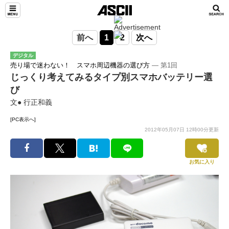
前へ
1
2
次へ
デジタル
売り場で迷わない！ スマホ周辺機器の選び方
― 第1回
じっくり考えてみるタイプ別スマホバッテリー選
び
文● 行正和義
[PC表示へ]
2012年05月07日 12時00分更新
お気に入り