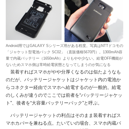
Android用ではGALAXY Sシリーズ用がある程度。写真はNTTドコモの
「ジャケット型電池パック SC02」（直販価格5670円）。1300mAh容
量で内蔵バッテリー（1650mAh）よりもやや少ない。給電OFF機能が
ないためスマホ側は常時給電状態となってしまうのが気になる
装着すればスマホがやや分厚くなるのは似たようなも
のだが、バッテリージャケットはジャケット内の電池か
らコネクター経由でスマホへ給電するのが一般的。給電
のしくみが違うのでここでは前者を“バッテリージャケッ
ト”、後者を“大容量バッテリーパック”と呼ぶ。
バッテリージャケットの利点はそのまま装着すればス
マホカバーを兼ねる点。たいていの場合、スマホ内蔵バ