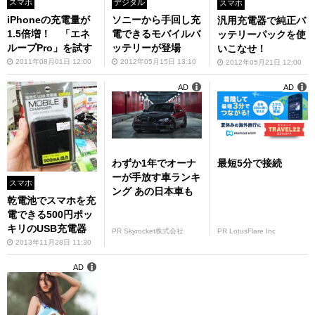
スマホ
デジタル
スマホ
iPhoneの充電量が
ソニーから手回し充
汎用充電器で純正バ
1.5倍増！ 「エネ
電できるモバイルバ
ッテリーパックを使
ループPro」を試す
ッテリーが登場
いこなせ！
2011年08月01日 12:00
2012年05月15日 13:10
2012年05月21日 12:00
AD
AD
わずか1年でオーナ
最短5分で接続
ーが手放す車ランキ
スマホ
ング あの日本車も
乾電池でスマホを充
電できる500円ポッ
キリのUSB充電器
PR Skyrocket株式会社
PR LotusFlare Inc
2013年11月28日 11:30
AD