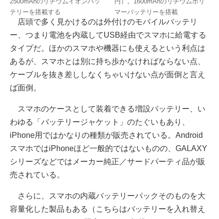
2500mAhのリチウムイオンバッ
円）。1600mAhのリチウムポリ
テリーを搭載する
マーバッテリーを搭載
店頭で多く見かけるのは外付けのモバイルバッテリ
ー、つまり電池を内蔵してUSB経由でスマホに給電する
タイプだ。ほかのスマホや機器にも使えるという利点は
あるが、スマホとは別に持ち歩かなければならない点、
ケーブルを抜き差ししなくちゃいけない点が面倒と言え
ば面倒。
スマホのケースとして装着できる増設バッテリー、い
わゆる「バッテリージャケット」のたぐいもあり、
iPhone用ではかなりの種類が販売されている。Android
スマホではiPhoneほど一般的ではないものの、GALAXY
シリーズなどではメーカー純正／サードパーティ品が販
売されている。
さらに、スマホの内蔵バッテリーパックそのものを大
容量化した製品もある（こちらはバッテリーを入れ替え