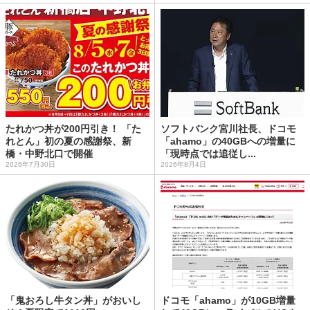
たれかつ丼が200円引き！ 「た
ソフトバンク宮川社長、ドコモ
れとん」初の夏の感謝祭、新
「ahamo」の40GBへの増量に
橋・中野北口で開催
「現時点では追従し...
2026年7月30日
2026年8月4日
「鬼おろし牛タン丼」がおいし
ドコモ「ahamo」が10GB増量