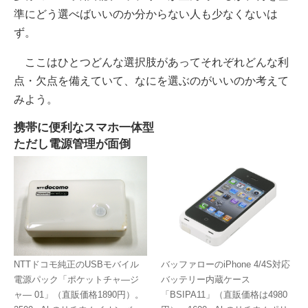
準にどう選べばいいのか分からない人も少なくないは
ず。
ここはひとつどんな選択肢があってそれぞれどんな利
点・欠点を備えていて、なにを選ぶのがいいのか考えて
みよう。
携帯に便利なスマホ一体型
ただし電源管理が面倒
NTTドコモ純正のUSBモバイル
バッファローのiPhone 4/4S対応
電源パック「ポケットチャ―ジ
バッテリー内蔵ケース
ャ― 01」（直販価格1890円）。
「BSIPA11」（直販価格は4980