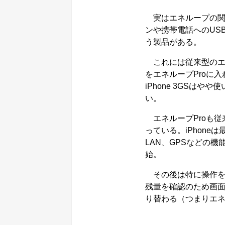
実はエネループの関
ンや携帯電話へのUS
う製品がある。
これには従来型のエ
をエネループProに入
iPhone 3GSは
い。
エネループProも従
っている。iPhon
LAN、GPSなどの
始。
その後は特に操作を行
残量を確認のため画
り替わる（つまりエ