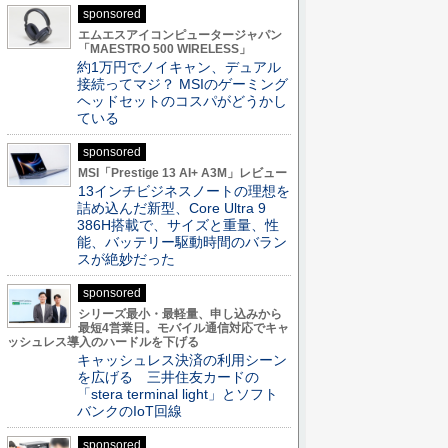
sponsored
エムエスアイコンピュータージャパン
「MAESTRO 500 WIRELESS」
約1万円でノイキャン、デュアル
接続ってマジ？ MSIのゲーミング
ヘッドセットのコスパがどうかし
ている
sponsored
MSI「Prestige 13 AI+ A3M」レビュー
13インチビジネスノートの理想を
詰め込んだ新型、Core Ultra 9
386H搭載で、サイズと重量、性
能、バッテリー駆動時間のバラン
スが絶妙だった
sponsored
シリーズ最小・最軽量、申し込みから
最短4営業日。モバイル通信対応でキャ
ッシュレス導入のハードルを下げる
キャッシュレス決済の利用シーン
を広げる 三井住友カードの
「stera terminal light」とソフト
バンクのIoT回線
sponsored