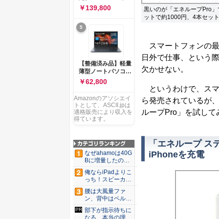
ー 83K9003JJP ノー
ソコン Vivobook 15
￥139,800
黒いのが「エネループPro
トPC
M1502NAQ 15.6イ
ットで約1000円、4本セット
ンチ AMD Ryzen 7
5
170 メモリ16GB
SSD 512GB
Microsoft 365
スマートフォンの最
Personal (24か月版)
日外で仕事、という
搭載 Windows 11 重
【整備済み品】軽量
量1.7kg Wi-Fi 6E ク
欠かせない。
薄型ノートパソコン
ワイエットブルー
dynabook G83 ■
￥62,800
M1502NAQ-
13.3型
というわけで、スマ
R7165BUWS
FHD(1920x1080) -
Amazonのアソシエイ
ら発売されているが
高性能第11世代Core
トとして、ASCII.jpは
i5-1135G7 - メモリ
ループPro」を試し
適格販売により収入を
16GB - SSD 256GB
得ています。
- Webカメラ -
WiFi&Bluetooth -
USB Type-C - MS
「エネループ ス
Office 2021 - Win11
iPhoneを充電
なぜahamoは40G
搭載
Bに増量したの
か ...
俺ならiPadよりこ
っち！スピーカー
9個...
腰は大風量ファ
ン、背中はペルチ
ェ冷却。ダ...
部下が指示待ちに
なる、本当の理