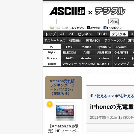
ASCII.jp
デジタル
トップ
AI
IoT
ビジネス
TECH
デジタル
i
アスキーキッズ
格安SIM
家電ASCII
アスキーグルメ
週刊
FMV
mouse
iiyamaPC
Sycom
PC
ELECOM
AMD
ASUS ROG
Digital
GIGABYTE
JAWS
Acrobat
kintone
Azure
Business
S
JAPANNEXT
マカフィー
キヤノンMJ
ソフマップ
Special
Amazon売れ筋
ランキング「ノ
ートパソコン」
（在庫あり）
“使えるスマホ”を叶え
1
iPhoneの充
2011年08月01日 12時00
【Amazon.co.jp限
定】HP ノートパソ