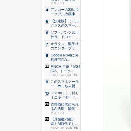
由。23年...
ビズヒント
アンカーの23Lポ
ータブル冷蔵庫が
Ama...
【決定版】ミドル
クラスのスマート
フォンの...
ソフトバンク宮川
社長、ドコモ「ah
amo...
オラクル、数千社
のエンタープライ
ズ・アプ...
Google Pixelに深
刻度"高"の...
FINCHI主催「IVS2
026」トーク...
FINCHI on GOETHE
このスマホクーラ
ー、めっちゃ賢
い。ただ冷...
スマホにくっ付く
ミニキーボード！
触ってわ...
管理職に求められ
るAI活用。最低限
やるべ...
ビズヒント
【見城徹×藤田
晋】AI時代でも変
わらない...
FINCHI on GOETHE