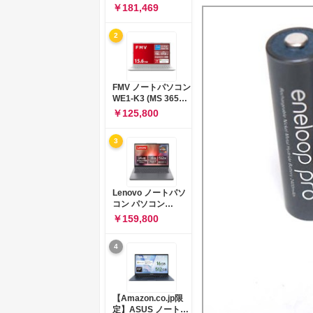
コン 15-fd 15.6イン
￥181,469
チ インテル Core 5
120U メモリ16GB
2
SSD512GB
Windows 11
Microsoft Office
2024搭載 WPS
Office搭載 カメラシ
FMV ノートパソコン
ャッター 指紋認証 薄
WE1-K3 (MS 365
型 Copilotキー搭載
Personal/Copilotキ
￥125,800
ナチュラルシルバー
ー搭載/Win 11/15.6
(BJ0M5PA-AAAI)
型/Core
3
i5/16GB/SSD
512GB/ホワイト)
FMVWK3E15W_AZ
Lenovo ノートパソ
コン パソコン
IdeaPad Slim 3 14.0
￥159,800
インチ AMD
Ryzen™ 5 8640HS
4
メモリ16GB
SSD512GB
Microsoft 365 試用
版 Windows11 バッ
テリー駆動12.6時間
【Amazon.co.jp限
重量1.39kg ルナグレ
定】ASUS ノートパ