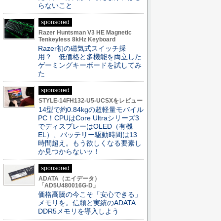
らないこと
sponsored
Razer Huntsman V3 HE Magnetic
Tenkeyless 8kHz Keyboard
Razer初の磁気式スイッチ採
用？ 低価格と多機能を両立した
ゲーミングキーボードを試してみ
た
sponsored
STYLE-14FH132-U5-UCSXをレビュー
14型で約0.84kgの超軽量モバイル
PC！CPUはCore Ultraシリーズ3
でディスプレーはOLED（有機
EL）、バッテリー駆動時間は13
時間超え。もう欲しくなる要素し
か見つからないッ！
sponsored
ADATA（エイデータ）
「AD5U480016G-D」
価格高騰の今こそ「安心できる」
メモリを。信頼と実績のADATA
DDR5メモリを導入しよう