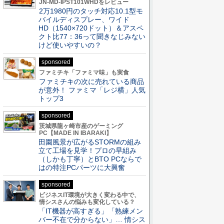
JN-MD-IPST101WHDをレビュー
2万1980円のタッチ対応10.1型モ
バイルディスプレー、ワイド
HD（1540×720ドット）＆アスペ
クト比77：36って聞きなじみない
けど使いやすいの？
sponsored
ファミチキ「ファミマ味」も実食
ファミチキの次に売れている商品
が意外！ ファミマ「レジ横」人気
トップ3
sponsored
茨城県龍ヶ崎市産のゲーミング
PC【MADE IN IBARAKI】
田園風景が広がるSTORMの組み
立て工場を見学！プロの早組み
（しかも丁寧）とBTO PCならで
はの特注PCパーツに大興奮
sponsored
ビジネスIT環境が大きく変わる中で、
情シスさんの悩みも変化している？
「IT機器が高すぎる」「熟練メン
バー不在で分からない」… 情シス