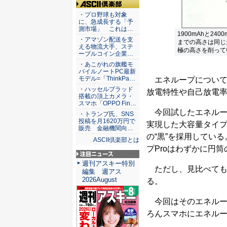
ASCII倶楽部
・プロ野球も対象
に、急成長する「予
測市場」 これは…
1900mAhと2
・アマゾン配送を支
までの高さは同じ
える物流大手、ステ
極の高さを削って
ーブルコイン企業…
・あこがれの旗艦モ
バイルノートPC最新
モデル=「ThinkPa…
エネループについて
・ハッセルブラッド
放電特性や自己放電
搭載の頂上カメラ・
スマホ「OPPO Fin…
今回試したエネループ
・トランプ氏、SNS
投稿を月1620万円で
実現した大容量タイプ
販売 金融機関向…
の“黒”を採用してい
ASCII倶楽部とは
プProはわずかに円
注目ニュース
週刊アスキー特別
ただし、見比べても
編集 週アス
2026August
る。
今回はそのエネループ
ろんスマホにエネル