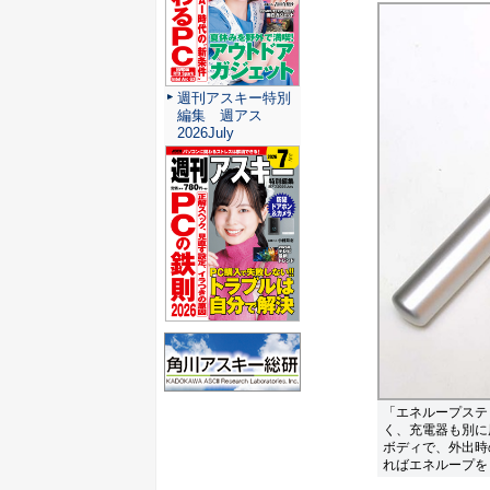
週刊アスキー特別
編集 週アス
2026July
「エネループステ
く、充電器も別に
ボディで、外出時の
ればエネループを