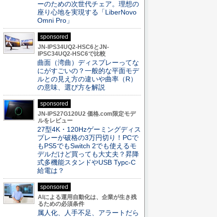
ーのための次世代チェア。理想の
座り心地を実現する「LiberNovo
Omni Pro」
sponsored
JN-IPS34UQ2-HSC6とJN-
IPSC34UQ2-HSC6で比較
曲面（湾曲）ディスプレーってな
にがすごいの？一般的な平面モデ
ルとの見え方の違いや曲率（R）
の意味、選び方を解説
sponsored
JN-IPS27G120U2 価格.com限定モデ
ルをレビュー
27型4K・120Hzゲーミングディス
プレーが破格の3万円切り！PCで
もPS5でもSwitch 2でも使えるモ
デルだけど買っても大丈夫？昇降
式多機能スタンドやUSB Typc-C
給電は？
sponsored
AIによる運用自動化は、企業が生き残
るための必須条件
属人化、人手不足、アラートだら