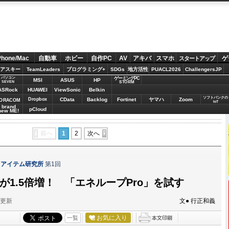
Phone/Mac
自動車
ホビー
自作PC
AV
アキバ
スマホ
ゲ
スタートアップ
アスキー
TeamLeaders
プログラミング+
SDGs
地方活性
PUACL2026
ChallengersJP
パソコン
ゲーミングPC
MSI
ASUS
HP
STORM
SEVEN
ASRock
HUAWEI
ViewSonic
Belkin
ソフトバンクの
Dropbox
CData
Backlog
Fortinet
ヤマハ
Zoom
ORACOM
IoT
brand
pCloud
new ME!
前へ
1
2
次へ
るアイテム研究所
第1回
電量が1.5倍増！ 「エネループPro」を試す
分更新
文● 行正和義
お気に入り
一覧