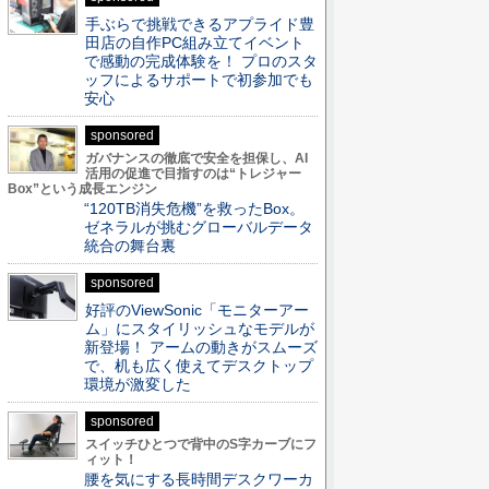
手ぶらで挑戦できるアプライド豊
田店の自作PC組み立てイベント
で感動の完成体験を！ プロのスタ
ッフによるサポートで初参加でも
安心
sponsored
ガバナンスの徹底で安全を担保し、AI
活用の促進で目指すのは“トレジャー
Box”という成長エンジン
“120TB消失危機”を救ったBox。
ゼネラルが挑むグローバルデータ
統合の舞台裏
sponsored
好評のViewSonic「モニターアー
ム」にスタイリッシュなモデルが
新登場！ アームの動きがスムーズ
で、机も広く使えてデスクトップ
環境が激変した
sponsored
スイッチひとつで背中のS字カーブにフ
ィット！
腰を気にする長時間デスクワーカ