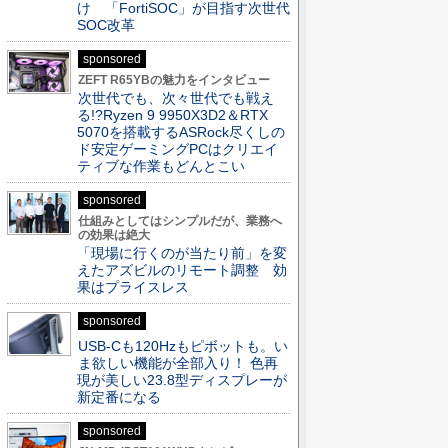
け 「FortiSOC」が目指す次世代
SOC改革
sponsored
ZEFT R65YBの魅力をインタビュー
次世代でも、次々世代でも戦え
る!?Ryzen 9 9950X3D2＆RTX
5070を搭載するASRock尽くしの
ド安定ゲーミングPCはクリエイ
ティブな作業もどんとこい
sponsored
仕組みとしてはシンプルだが、業務へ
の効果は絶大
「現場に行くのが当たり前」を変
えたアズビルのリモート調整 効
果はプライスレス
sponsored
USB-Cも120Hzもピボットも。い
ま欲しい機能が全部入り！ 色再
現が美しい23.8型ディスプレーが
新定番になる
sponsored