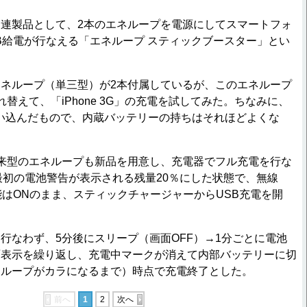
連製品として、2本のエネループを電源にしてスマートフォ
B給電が行なえる「エネループ スティックブースター」とい
ネループ（単三型）が2本付属しているが、このエネループ
れ替えて、「iPhone 3G」の充電を試してみた。ちなみに、
やや使い込んだもので、内蔵バッテリーの持ちはそれほどよくな
来型のエネループも新品を用意し、充電器でフル充電を行な
eは最初の電池警告が表示される残量20％にした状態で、無線
機能はONのまま、スティックチャージャーからUSB充電を開
なわず、5分後にスリープ（画面OFF）→1分ごとに電池
面表示を繰り返し、充電中マークが消えて内部バッテリーに切
ネループがカラになるまで）時点で充電終了とした。
前へ
1
2
次へ