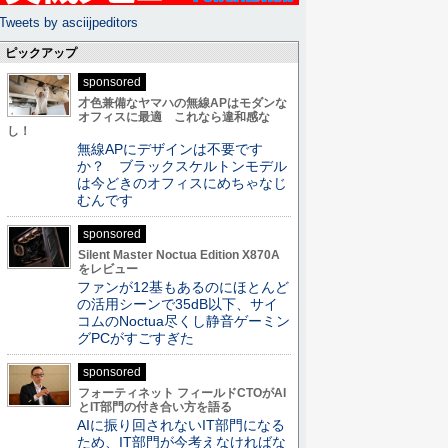
Tweets by asciijpeditors
ピックアップ
sponsored
才色兼備なヤマハの無線APはモダンな
オフィスに最適 これなら違和感な
し！
無線APにデザインは不要です
か？ ブラックスケルトンモデル
は今どきのオフィスにめちゃなじ
むんです
sponsored
Silent Master Noctua Edition X870A
をレビュー
ファンが12基もあるのにほとんど
の活用シーンで35dB以下、サイ
コムのNoctua尽くし静音ゲーミン
グPCがすごすぎた
sponsored
フォーティネット フィールドCTOがAI
とIT部門の付き合い方を語る
AIに振り回されないIT部門になる
ため、IT部門が今考えなければな