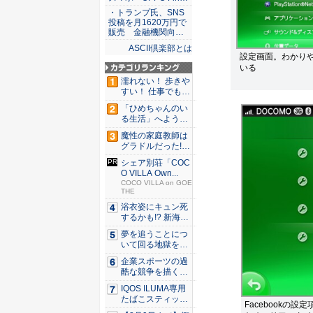
・トランプ氏、SNS
投稿を月1620万円で
販売 金融機関向…
ASCII倶楽部とは
設定画面。わかり
いる
濡れない！ 歩きや
すい！ 仕事でも履
ける...
「ひめちゃんのい
る生活」へようこ
そ！ 「...
魔性の家庭教師は
グラドルだった!?
村雨...
シェア別荘「COC
O VILLA Own...
COCO VILLA on GOE
THE
浴衣姿にキュン死
するかも!? 新海ま
きが...
夢を追うことにつ
いて回る地獄を描
く『二階...
企業スポーツの過
酷な競争を描く『J
JM ...
IQOS ILUMA専用
たばこスティッ
Facebook
ク...