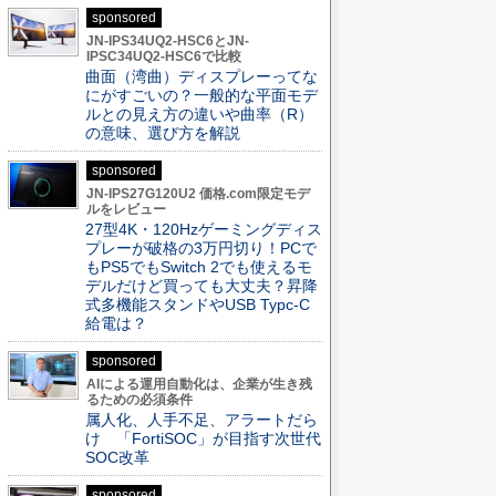
sponsored
JN-IPS34UQ2-HSC6とJN-
IPSC34UQ2-HSC6で比較
曲面（湾曲）ディスプレーってな
にがすごいの？一般的な平面モデ
ルとの見え方の違いや曲率（R）
の意味、選び方を解説
sponsored
JN-IPS27G120U2 価格.com限定モデ
ルをレビュー
27型4K・120Hzゲーミングディス
プレーが破格の3万円切り！PCで
もPS5でもSwitch 2でも使えるモ
デルだけど買っても大丈夫？昇降
式多機能スタンドやUSB Typc-C
給電は？
sponsored
AIによる運用自動化は、企業が生き残
るための必須条件
属人化、人手不足、アラートだら
け 「FortiSOC」が目指す次世代
SOC改革
sponsored