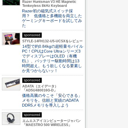
Razer Huntsman V3 HE Magnetic
Tenkeyless 8kHz Keyboard
Razer初の磁気式スイッチ採
用？ 低価格と多機能を両立した
ゲーミングキーボードを試してみ
た
sponsored
STYLE-14FH132-U5-UCSXをレビュー
14型で約0.84kgの超軽量モバイル
PC！CPUはCore Ultraシリーズ3
でディスプレーはOLED（有機
EL）、バッテリー駆動時間は13
時間超え。もう欲しくなる要素し
か見つからないッ！
sponsored
ADATA（エイデータ）
「AD5U480016G-D」
価格高騰の今こそ「安心できる」
メモリを。信頼と実績のADATA
DDR5メモリを導入しよう
sponsored
エムエスアイコンピュータージャパン
「MAESTRO 500 WIRELESS」