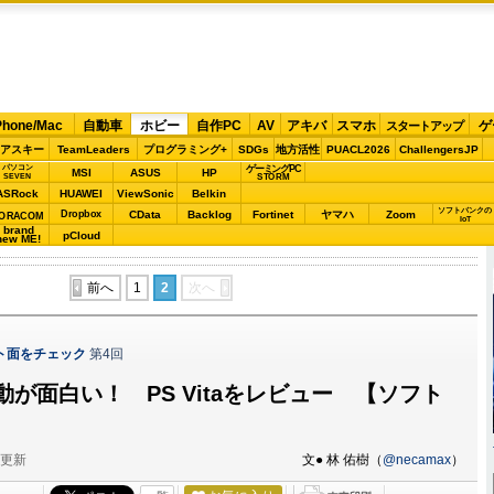
Phone/Mac
自動車
ホビー
自作PC
AV
アキバ
スマホ
ゲ
スタートアップ
アスキー
TeamLeaders
プログラミング+
SDGs
地方活性
PUACL2026
ChallengersJP
パソコン
ゲーミングPC
MSI
ASUS
HP
STORM
SEVEN
ASRock
HUAWEI
ViewSonic
Belkin
ソフトバンクの
Dropbox
CData
Backlog
Fortinet
ヤマハ
Zoom
ORACOM
IoT
brand
pCloud
new ME!
前へ
1
2
次へ
フト面をチェック
第4回
が面白い！ PS Vitaをレビュー 【ソフト
分更新
文● 林 佑樹（
@necamax
）