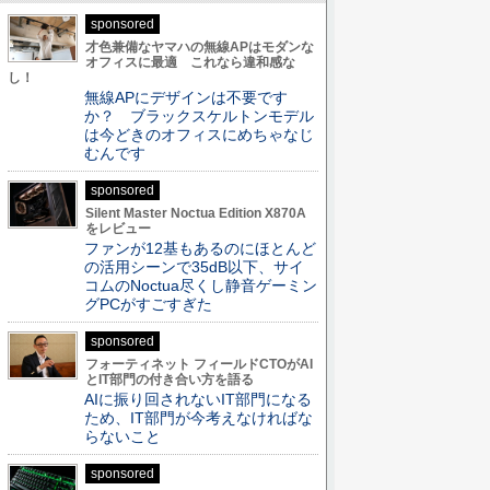
sponsored
才色兼備なヤマハの無線APはモダンな
オフィスに最適 これなら違和感な
し！
無線APにデザインは不要です
か？ ブラックスケルトンモデル
は今どきのオフィスにめちゃなじ
むんです
sponsored
Silent Master Noctua Edition X870A
をレビュー
ファンが12基もあるのにほとんど
の活用シーンで35dB以下、サイ
コムのNoctua尽くし静音ゲーミン
グPCがすごすぎた
sponsored
フォーティネット フィールドCTOがAI
とIT部門の付き合い方を語る
AIに振り回されないIT部門になる
ため、IT部門が今考えなければな
らないこと
sponsored