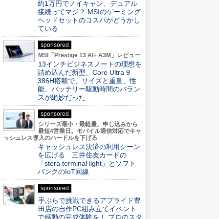
約1万円でノイキャン、デュアル
接続ってマジ？ MSIのゲーミング
ヘッドセットのコスパがどうかし
ている
sponsored
MSI「Prestige 13 AI+ A3M」レビュー
13インチビジネスノートの理想を
詰め込んだ新型、Core Ultra 9
386H搭載で、サイズと重量、性
能、バッテリー駆動時間のバラン
スが絶妙だった
sponsored
シリーズ最小・最軽量、申し込みから
最短4営業日。モバイル通信対応でキャ
ッシュレス導入のハードルを下げる
キャッシュレス決済の利用シーン
を広げる 三井住友カードの
「stera terminal light」とソフト
バンクのIoT回線
sponsored
手ぶらで挑戦できるアプライド豊
田店の自作PC組み立てイベント
で感動の完成体験を！ プロのスタ