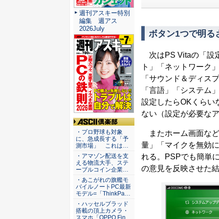
週刊アスキー特別
編集 週アス
2026July
ボタン1つで明る
次はPS Vitaの
ト」「ネットワーク」「P
「サウンド＆ディス
「言語」「システム
設定したらOKくらい
ない（設定が必要な
ASCII倶楽部
・プロ野球も対象
またホーム画面など
に、急成長する「予
量」「マイクを無効に
測市場」 これは…
れる。PSPでも簡単
・アマゾン配送を支
える物流大手、ステ
の意見を反映させた
ーブルコイン企業…
・あこがれの旗艦モ
バイルノートPC最新
モデル=「ThinkPa…
・ハッセルブラッド
搭載の頂上カメラ・
スマホ「OPPO Fin…