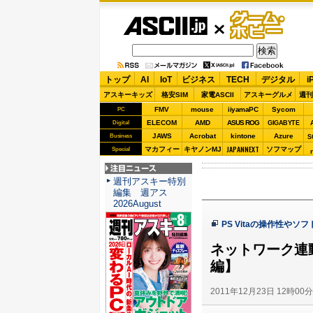
ASCII.jp
ゲーム・
ホビー
トップ
AI
IoT
ビジネス
TECH
デジタル
i
アスキーキッズ
格安SIM
家電ASCII
アスキーグルメ
週刊
FMV
mouse
iiyamaPC
Sycom
PC
ELECOM
AMD
ASUS ROG
Digital
GIGABYTE
JAWS
Acrobat
kintone
Azure
Business
S
JAPANNEXT
マカフィー
キヤノンMJ
ソフマップ
Special
注目ニュース
週刊アスキー特別
編集 週アス
2026August
PS Vitaの操作性やソ
ネットワーク連動
編】
2011年12月23日 12時00