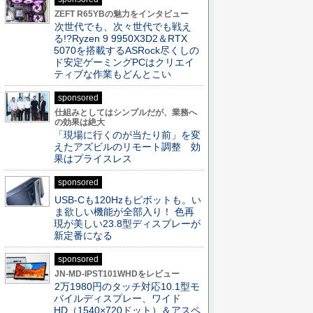
ZEFT R65YBの魅力をインタビュー
次世代でも、次々世代でも戦え
る!?Ryzen 9 9950X3D2＆RTX
5070を搭載するASRock尽くしの
ド安定ゲーミングPCはクリエイ
ティブな作業もどんとこい
sponsored
仕組みとしてはシンプルだが、業務へ
の効果は絶大
「現場に行くのが当たり前」を変
えたアズビルのリモート調整 効
果はプライスレス
sponsored
USB-Cも120Hzもピボットも。い
ま欲しい機能が全部入り！ 色再
現が美しい23.8型ディスプレーが
新定番になる
sponsored
JN-MD-IPST101WHDをレビュー
2万1980円のタッチ対応10.1型モ
バイルディスプレー、ワイド
HD（1540×720ドット）＆アスペ