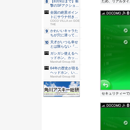
ため、リアルタイ
【8月9日まで】衝
撃のSFアクション
『G...
全国の絶景ポイン
トにサウナ付きの
シェア別...
COCO VILLA on GOE
THE
かわいいキャラた
ちが穴に潜ってひ
どい目に...
天才がいつも幸せ
とは限らない『ダ
イヤモン...
ガシガシ使えるヘ
ッドホン。カッタ
ーでも傷...
Marshall Group AB
64年の歴史が宿る
ヘッドホン、いい
意味で...
Marshall Group AB
セキュリティーで