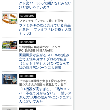
クト比77：36って聞きなじみない
けど使いやすいの？
sponsored
ファミチキ「ファミマ味」も実食
ファミチキの次に売れている商品
が意外！ ファミマ「レジ横」人気
トップ3
sponsored
茨城県龍ヶ崎市産のゲーミング
PC【MADE IN IBARAKI】
田園風景が広がるSTORMの組み
立て工場を見学！プロの早組み
（しかも丁寧）とBTO PCならで
はの特注PCパーツに大興奮
sponsored
ビジネスIT環境が大きく変わる中で、
情シスさんの悩みも変化している？
「IT機器が高すぎる」「熟練メン
バー不在で分からない」… 情シス
さんの“現場の悩み”をエンジニア3
人に聞いてみた
sponsored