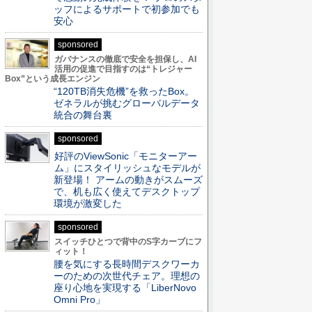
ッフによるサポートで初参加でも
安心
sponsored
ガバナンスの徹底で安全を担保し、AI
活用の促進で目指すのは“トレジャー
Box”という成長エンジン
“120TB消失危機”を救ったBox。
ゼネラルが挑むグローバルデータ
統合の舞台裏
sponsored
好評のViewSonic「モニターアー
ム」にスタイリッシュなモデルが
新登場！ アームの動きがスムーズ
で、机も広く使えてデスクトップ
環境が激変した
sponsored
スイッチひとつで背中のS字カーブにフ
ィット！
腰を気にする長時間デスクワーカ
ーのための次世代チェア。理想の
座り心地を実現する「LiberNovo
Omni Pro」