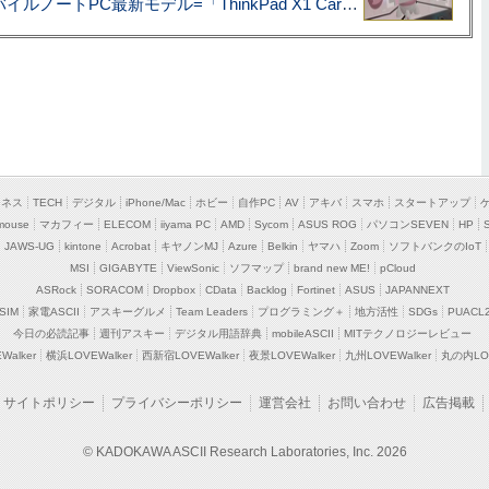
あこがれの旗艦モバイルノートPC最新モデル=「ThinkPad X1 Carbon Gen 14 Aura Edition」実機レビュー
ジネス
TECH
デジタル
iPhone/Mac
ホビー
自作PC
AV
アキバ
スマホ
スタートアップ
mouse
マカフィー
ELECOM
iiyama PC
AMD
Sycom
ASUS ROG
パソコンSEVEN
HP
JAWS-UG
kintone
Acrobat
キヤノンMJ
Azure
Belkin
ヤマハ
Zoom
ソフトバンクのIoT
MSI
GIGABYTE
ViewSonic
ソフマップ
brand new ME!
pCloud
ASRock
SORACOM
Dropbox
CData
Backlog
Fortinet
ASUS
JAPANNEXT
SIM
家電ASCII
アスキーグルメ
Team Leaders
プログラミング＋
地方活性
SDGs
PUACL
今日の必読記事
週刊アスキー
デジタル用語辞典
mobileASCII
MITテクノロジーレビュー
alker
横浜LOVEWalker
西新宿LOVEWalker
夜景LOVEWalker
九州LOVEWalker
丸の内LOV
サイトポリシー
プライバシーポリシー
運営会社
お問い合わせ
広告掲載
© KADOKAWA ASCII Research Laboratories, Inc. 2026