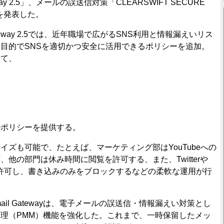
eway 2.5」、メールの誤送信対策「CLEARSWIFT SECURE
.4」を発表した。
ateway 2.5では、近年職場で広がるSNS利用と情報漏えいリス
目的でSNSを適切かつ安全に活用できるポリシーを追加。
して、
ルポリシーを提供する。
ズも可能で、たとえば、マーケティング部はYouTubeへの
他の部門は休み時間に閲覧を許可する、また、Twitterや
閲覧は許可し、書き込みのみをブロックするなどの柔軟な運用が行
ail Gatewayは、電子メールの誤送信・情報漏えい対策とし
理（PMM）機能を強化した。これまで、一時保留したメッ