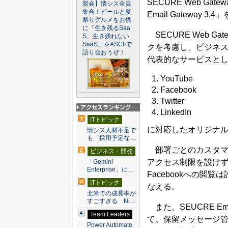
SECURE Web Gat
親会】情シス全員
集合！ビールと夏
Email Gateway 3
祭りグルメをお供
に「生き残るSaa
SECURE Web G
S、生き残れない
SaaS」をASCIIで
クを考慮し、ビジネス
語り合おうぜ！
代表的なサービスと
YouTube
Facebook
Twitter
LinkedIn
アクセスランキン
ITトピック
グ
に対応したオリジナ
情シス人材不足で
も「採用予定な…
部署ごとのカスタマイ
ビジネス・開発
アクセス制限を設けず、
「Gemini
Enterprise」に…
Facebookへの
ITトピック
なえる。
北米での成長率が
すごすぎる Ni…
また、SEUCRE Em
Team Leaders
て、保留メッセージ管
Power Automate