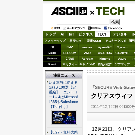
ASCII.jp
TECH
トップ
AI
IoT
ビジネス
TECH
デジタル
i
アスキーキッズ
格安SIM
家電ASCII
アスキーグルメ
週刊
FMV
mouse
iiyamaPC
Sycom
PC
ELECOM
AMD
ASUS ROG
Digital
GIGABYTE
JAWS
Acrobat
kintone
Azure
Business
S
JAPANNEXT
マカフィー
キヤノンMJ
ソフマップ
Special
注目ニュース
いま本当に使える
「SECURE Web Gatew
SaaS 100選【定
番編】 エントリ
クリアスウィフト、
ー1～4はMicrosof
t 365やSalesforce
2011年12月22日 06時00
【Tier付け】
12月21日、クリアス
【8/27・無料大懇