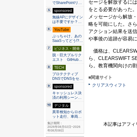
セージを解放するには、A
でSharePointリ…
をとる必要があった。新版
sponsored
メッセージから解放
無線APにデザイン
は不要ですか？…
略を可能にした。さ
YouTube
アクション結果を送
ぶっちゃけ、あの
や事後の追跡が容易
SaaSってどう!?…
ビジネス・開発
価格は、CLEARSWIF
脱・巨大プルリク
ら、CLEARSWIFT SE
エスト GitHub…
ら。教育機関向けの
TECH
プロテクティブ
■関連サイト
DNSでDNSをセ…
クリアスウィフト
sponsored
キャッシュレス決
済の利用シーン…
デジタル
異常検知からロボ
ット走行、車両…
本記事はアフィ
集計期間：
2026年08月02日~2026
年08月08日