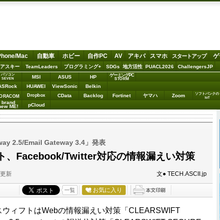
Phone/Mac
自動車
ホビー
自作PC
AV
アキバ
スマホ
ゲ
スタートアップ
アスキー
TeamLeaders
プログラミング+
SDGs
地方活性
PUACL2026
ChallengersJP
パソコン
ゲーミングPC
MSI
ASUS
HP
STORM
SEVEN
ASRock
HUAWEI
ViewSonic
Belkin
ソフトバンクの
Dropbox
CData
Backlog
Fortinet
ヤマハ
Zoom
ORACOM
IoT
brand
pCloud
new ME!
ay 2.5/Email Gateway 3.4」発表
Facebook/Twitter対応の情報漏えい対策
分更新
文● TECH.ASCII.jp
お気に入り
一覧
ウィフトはWebの情報漏えい対策「CLEARSWIFT