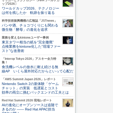
サッカーとテクノロジー〔FIFAワールドカ
ップ2026〕
ワールドカップ2026、テクノロジー
は何を残したか 軌跡を振り返る
科学技術振興機構の広報誌「JSTnews」
パンや酒、チョコづくりにも関わる
微生物「酵母」の進化を追求
業務を変えるkintoneユーザー事例
東京タワー相当の紙を“完全撤廃”
点検業務をkintone化した“現場ファー
スト”な改善術
「Interop Tokyo 2026」アスキー全力特
集！
食洗機レベルの放水に耐え続ける無
線AP いくら屋外対応だからといって心配だ
「AWS Summit Japan 2026」レポート
Nintendo Switch 2の新体験「ゲーム
チャット」の実装 低遅延とコスト
効率の両立に挑むバックエンドの工夫とは
Red Hat Summit 2026 現地レポート
AIの進化にオープンソースは追随で
きるのか ―― Red Hat APAC担当