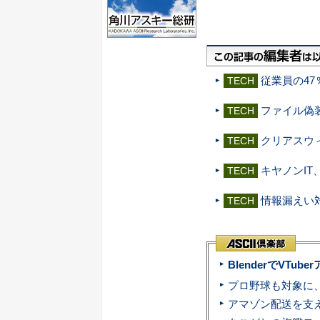
従業員の47
TECH
ファイル偽
TECH
クリアスウ
TECH
キヤノンIT
TECH
情報漏えい
TECH
BlenderでVT