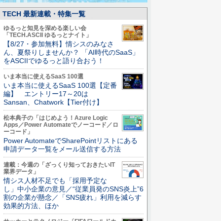
TECH 最新連載・特集一覧
ゆるっと知見を深める楽しい会
「TECH.ASCII ゆるっとナイト」
【8/27・参加無料】情シスのみなさ
ん、夏祭りしませんか？ 「AI時代のSaaS」
をASCIIでゆるっと語り合おう！
いま本当に使えるSaaS 100選
いま本当に使えるSaaS 100選【定番
編】 エントリー17～20は
Sansan、Chatwork【Tier付け】
松本典子の「はじめよう！Azure Logic
Apps／Power Automateでノーコード／ロ
ーコード」
Power AutomateでSharePointリストにある
申請データ一覧をメール送信する方法
連載：今週の「ざっくり知っておきたいIT
業界データ」
情シス人材不足でも「採用予定な
し」中小企業の意見／“従業員発のSNS炎上”6
割の企業が懸念／「SNS疲れ」利用を減らす
効果的方法、ほか