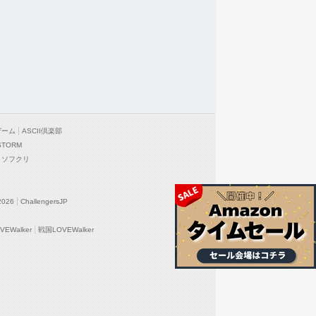
ゲーム
ASCII倶楽部
STORM
ソフクリ
2026
ChallengersJP
EWalker
戦国LOVEWalker