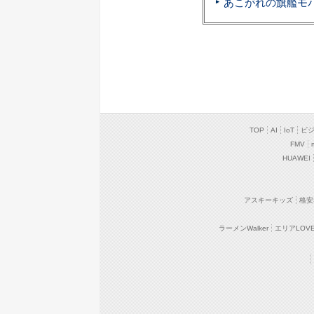
TOP
AI
IoT
ビ
FMV
HUAWEI
アスキーキッズ
格安
ラーメンWalker
エリアLOVEW