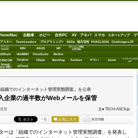
Phone/Mac
自動車
ホビー
自作PC
AV
アキバ
スマホ
ゲ
スタートアップ
アスキー
TeamLeaders
プログラミング+
SDGs
地方活性
PUACL2026
ChallengersJP
パソコン
ゲーミングPC
MSI
ASUS
HP
STORM
SEVEN
ASRock
HUAWEI
ViewSonic
Belkin
ソフトバンクの
Dropbox
CData
Backlog
Fortinet
ヤマハ
Zoom
ORACOM
IoT
brand
pCloud
new ME!
「組織でのインターネット管理実態調査」を公表
導入企業の過半数がWebメールを保管
分更新
文● TECH.ASCII.jp
お気に入り
一覧
ターは「組織でのインターネット管理実態調査」を発表し