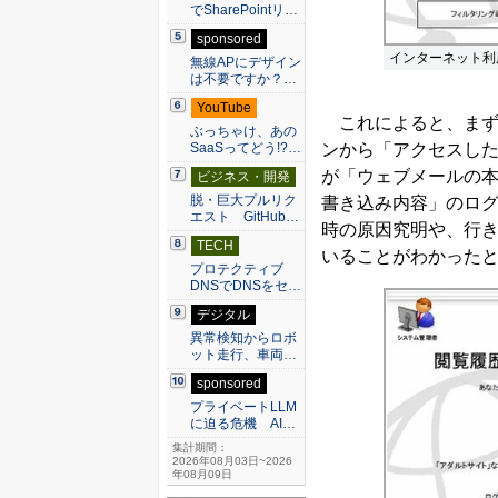
でSharePointリ…
sponsored
インターネット利
無線APにデザイン
は不要ですか？…
YouTube
これによると、まず
ぶっちゃけ、あの
ンから「アクセスした
SaaSってどう!?…
が「ウェブメールの本
ビジネス・開発
脱・巨大プルリク
書き込み内容」のロ
エスト GitHub…
時の原因究明や、行
TECH
いることがわかった
プロテクティブ
DNSでDNSをセ…
デジタル
異常検知からロボ
ット走行、車両…
sponsored
プライベートLLM
に迫る危機 AI…
集計期間：
2026年08月03日~2026
年08月09日