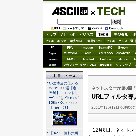
ASCII.jp
TECH
トップ
AI
IoT
ビジネス
TECH
デジタル
i
アスキーキッズ
格安SIM
家電ASCII
アスキーグルメ
週刊
FMV
mouse
iiyamaPC
Sycom
PC
ELECOM
AMD
ASUS ROG
Digital
GIGABYTE
JAWS
Acrobat
kintone
Azure
Business
S
JAPANNEXT
マカフィー
キヤノンMJ
ソフマップ
Special
注目ニュース
いま本当に使える
ネットスターが第8回
SaaS 100選【定
番編】 エントリ
URLフィルタ
ー1～4はMicrosof
t 365やSalesforce
2011年12月12日 06時00
【Tier付け】
12月8日、ネットス
【8/27・無料大懇