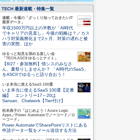
TECH 最新連載・特集一覧
連載：今週の「ざっくり知っておきたいIT
業界データ」
年収1500万円以上の半数が「AI時代
でキャリアの見直し」今後の戦略は？／カス
ハラ対策義務化まで2ヶ月、対策の遅れと被
害の実態、ほか
ゆるっと知見を深める楽しい会
「TECH.ASCII ゆるっとナイト」
【8/27・参加無料】情シスのみなさ
ん、夏祭りしませんか？ 「AI時代のSaaS」
をASCIIでゆるっと語り合おう！
いま本当に使えるSaaS 100選
いま本当に使えるSaaS 100選【定番
編】 エントリー17～20は
Sansan、Chatwork【Tier付け】
松本典子の「はじめよう！Azure Logic
Apps／Power Automateでノーコード／ロ
ーコード」
Power AutomateでSharePointリストにある
申請データ一覧をメール送信する方法