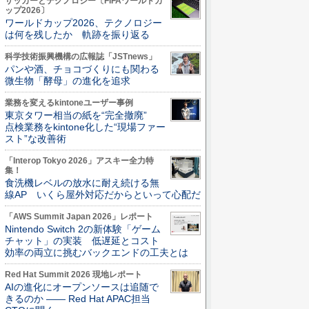
サッカーとテクノロジー〔FIFAワールドカ
ップ2026〕
ワールドカップ2026、テクノロジー
は何を残したか 軌跡を振り返る
科学技術振興機構の広報誌「JSTnews」
パンや酒、チョコづくりにも関わる
微生物「酵母」の進化を追求
業務を変えるkintoneユーザー事例
東京タワー相当の紙を“完全撤廃”
点検業務をkintone化した“現場ファー
スト”な改善術
「Interop Tokyo 2026」アスキー全力特
集！
食洗機レベルの放水に耐え続ける無
線AP いくら屋外対応だからといって心配だ
「AWS Summit Japan 2026」レポート
Nintendo Switch 2の新体験「ゲーム
チャット」の実装 低遅延とコスト
効率の両立に挑むバックエンドの工夫とは
Red Hat Summit 2026 現地レポート
AIの進化にオープンソースは追随で
きるのか ―― Red Hat APAC担当