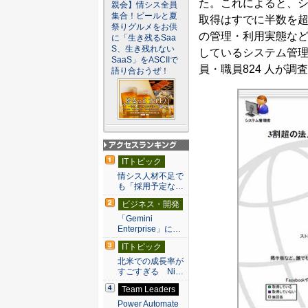
た。これによると、シ
親会】情シス全員
集合！ビールと夏
取得はすでに半数を
祭りグルメをお供
の管理・利用実態など
に「生き残るSaa
S、生き残れない
しているシステム管理
SaaS」をASCIIで
員・職員824 人が調
語り合おうぜ！
アクセスランキン
ITトピック
グ
情シス人材不足で
も「採用予定な…
ビジネス・開発
「Gemini
Enterprise」に…
ITトピック
北米での成長率が
すごすぎる Ni…
Team Leaders
Power Automate