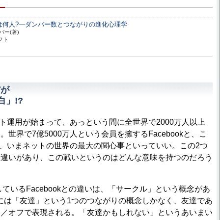
は何人?―ダンバー数とつながりの進化心理学
バー(著)
フト
だが
白」!?
スト運用が始まって、あっという間に全世界で2000万人以上
世界で7億5000万人という会員を擁するFacebookと、こ
戦いは、いまネットの世界の最大の関心事といっていい。この2つ
な違いがあり、この戦いというのはどんな意味を持つのだろう
しているFacebookとの違いは、「サークル」という概念があ
okには「友達」という1つのつながりの概念しかなく、友達であ
ン／オフで表現される。「友達かもしれない」というあいまい