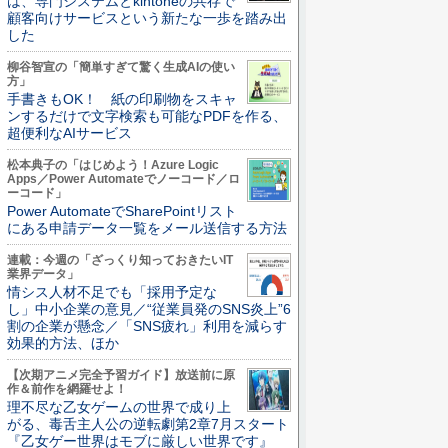
は、専門システムとkintoneの共存で
顧客向けサービスという新たな一歩を踏み出
した
柳谷智宣の「簡単すぎて驚く生成AIの使い
方」
手書きもOK！ 紙の印刷物をスキャ
ンするだけで文字検索も可能なPDFを作る、
超便利なAIサービス
松本典子の「はじめよう！Azure Logic
Apps／Power Automateでノーコード／ロ
ーコード」
Power AutomateでSharePointリスト
にある申請データ一覧をメール送信する方法
連載：今週の「ざっくり知っておきたいIT
業界データ」
情シス人材不足でも「採用予定な
し」中小企業の意見／“従業員発のSNS炎上”6
割の企業が懸念／「SNS疲れ」利用を減らす
効果的方法、ほか
【次期アニメ完全予習ガイド】放送前に原
作＆前作を網羅せよ！
理不尽な乙女ゲームの世界で成り上
がる、毒舌主人公の逆転劇第2章7月スタート
『乙女ゲー世界はモブに厳しい世界です』