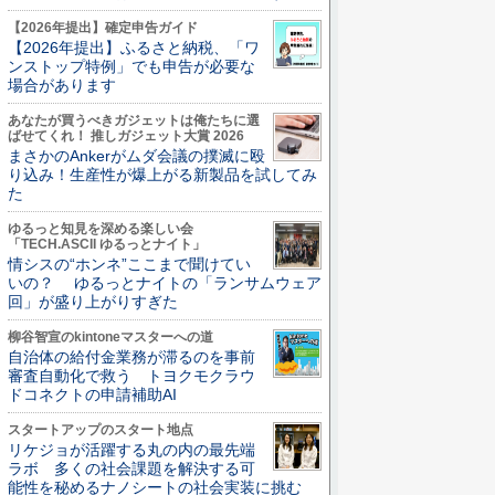
【2026年提出】確定申告ガイド
【2026年提出】ふるさと納税、「ワ
ンストップ特例」でも申告が必要な
場合があります
あなたが買うべきガジェットは俺たちに選
ばせてくれ！ 推しガジェット大賞 2026
まさかのAnkerがムダ会議の撲滅に殴
り込み！生産性が爆上がる新製品を試してみ
た
ゆるっと知見を深める楽しい会
「TECH.ASCII ゆるっとナイト」
情シスの“ホンネ”ここまで聞けてい
いの？ ゆるっとナイトの「ランサムウェア
回」が盛り上がりすぎた
柳谷智宣のkintoneマスターへの道
自治体の給付金業務が滞るのを事前
審査自動化で救う トヨクモクラウ
ドコネクトの申請補助AI
スタートアップのスタート地点
リケジョが活躍する丸の内の最先端
ラボ 多くの社会課題を解決する可
能性を秘めるナノシートの社会実装に挑む