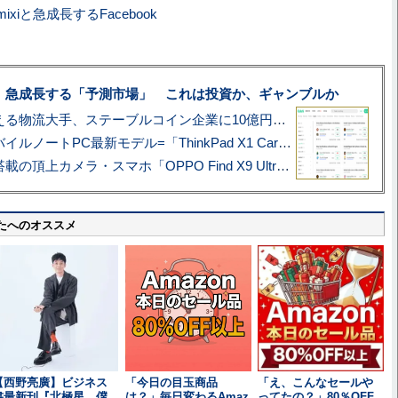
ixiと急成長するFacebook
、急成長する「予測市場」 これは投資か、ギャンブルか
アマゾン配送を支える物流大手、ステーブルコイン企業に10億円投資のワケ
あこがれの旗艦モバイルノートPC最新モデル=「ThinkPad X1 Carbon Gen 14 Aura Edition」実機レビュー
ハッセルブラッド搭載の頂上カメラ・スマホ「OPPO Find X9 Ultra」実写レビュー=プロが本気で徹底撮影しました!!
たへのオススメ
【西野亮廣】ビジネス
「今日の目玉商品
「え、こんなセールや
書最新刊『北極星 僕
は？」毎日変わるAmaz
ってたの？」80％OFF