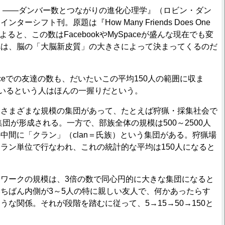
 ――ダンバー数とつながりの進化心理学』（ロビン・ダン
ーシフト刊。原題は『How Many Friends Does One
）によると、この数はFacebookやMySpaceが盛んな現在でも変
れは、脳の「大脳新皮質」の大きさによって決まってくるのだ
Spaceでの友達の数も、だいたいこの平均150人の範囲に収ま
がいるという人はほんの一握りだという。
さまざまな規模の集団があって、たとえば狩猟・採集社会で
集団が形成される。一方で、部族全体の規模は500～2500人
中間に「クラン」（clan＝氏族）という集団がある。狩猟場
ラン単位で行なわれ、これの統計的な平均は150人になると
ワークの規模は、3倍の数で同心円的に大きな集団になると
ちばん内側が3～5人の特に親しい友人で、何かあったらす
うな関係。それが段階を踏むに従って、5→15→50→150と