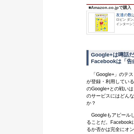
■Amazon.co.jpで購入
友達の数
ロビン ダン
インターシ
Google+は噂話
Facebookは「告
「Google+」のテ
が登録・利用している。
のGoogle+との
のサービスにはどん
か？
Googleもアピール
ることだ。Facebo
るか否かは完全にオ