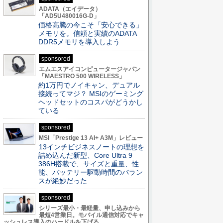
ADATA（エイデータ）
「AD5U480016G-D」
価格高騰の今こそ「安心できる」
メモリを。信頼と実績のADATA
DDR5メモリを導入しよう
sponsored
エムエスアイコンピュータージャパン
「MAESTRO 500 WIRELESS」
約1万円でノイキャン、デュアル
接続ってマジ？ MSIのゲーミング
ヘッドセットのコスパがどうかし
ている
sponsored
MSI「Prestige 13 AI+ A3M」レビュー
13インチビジネスノートの理想を
詰め込んだ新型、Core Ultra 9
386H搭載で、サイズと重量、性
能、バッテリー駆動時間のバラン
スが絶妙だった
sponsored
シリーズ最小・最軽量、申し込みから
最短4営業日。モバイル通信対応でキャ
ッシュレス導入のハードルを下げる