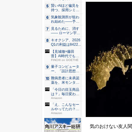
国ヒート...
賢いAIほど偏見を
持つ、採用シミュ
レーシ...
気象観測所が狙わ
れ始めた——予測
市場とA...
見るために、消す
—— ローマン宇宙
望遠鏡...
キオクシア、2026
Q1の利益は8422...
【見城徹×藤田
晋】AI時代でも変
わらない...
FINCHI on GOETHE
量子コンピュータ
ー、「設計思想」
を問う段...
難病患者に未承認
薬を、米モンタナ
州「試す...
「今日の目玉商品
は？」毎日変わる
Amaz...
Amazon
「え、こんなセー
ルやってたの？」
80％O...
Amazon
気のおけない友人関係