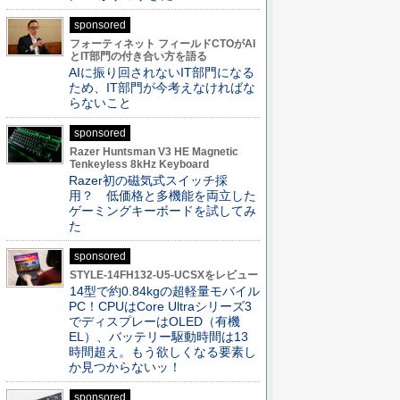
sponsored
フォーティネット フィールドCTOがAI
とIT部門の付き合い方を語る
AIに振り回されないIT部門になる
ため、IT部門が今考えなければな
らないこと
sponsored
Razer Huntsman V3 HE Magnetic
Tenkeyless 8kHz Keyboard
Razer初の磁気式スイッチ採
用？ 低価格と多機能を両立した
ゲーミングキーボードを試してみ
た
sponsored
STYLE-14FH132-U5-UCSXをレビュー
14型で約0.84kgの超軽量モバイル
PC！CPUはCore Ultraシリーズ3
でディスプレーはOLED（有機
EL）、バッテリー駆動時間は13
時間超え。もう欲しくなる要素し
か見つからないッ！
sponsored