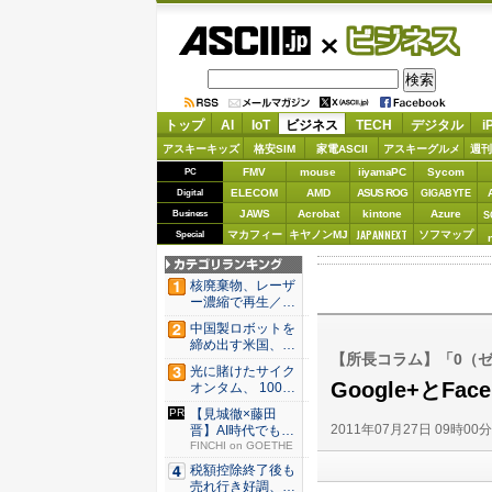
ASCII.jp
ビジネス
トップ
AI
IoT
ビジネス
TECH
デジタル
i
アスキーキッズ
格安SIM
家電ASCII
アスキーグルメ
週刊
FMV
mouse
iiyamaPC
Sycom
PC
ELECOM
AMD
ASUS ROG
Digital
GIGABYTE
JAWS
Acrobat
kintone
Azure
Business
S
JAPANNEXT
マカフィー
キヤノンMJ
ソフマップ
Special
核廃棄物、レーザ
ー濃縮で再生／ブ
タ腎臓、...
中国製ロボットを
締め出す米国、そ
【所長コラム】「0（
の研究は...
光に賭けたサイク
Google+とF
オンタム、 100万
量子...
【見城徹×藤田
2011年07月27日 09時00
晋】AI時代でも変
わらない...
FINCHI on GOETHE
税額控除終了後も
売れ行き好調、米