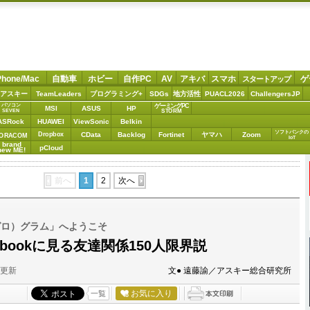
Phone/Mac
自動車
ホビー
自作PC
AV
アキバ
スマホ
ゲ
スタートアップ
アスキー
TeamLeaders
プログラミング+
SDGs
地方活性
PUACL2026
ChallengersJP
パソコン
ゲーミングPC
MSI
ASUS
HP
STORM
SEVEN
ASRock
HUAWEI
ViewSonic
Belkin
ソフトバンクの
Dropbox
CData
Backlog
Fortinet
ヤマハ
Zoom
ORACOM
IoT
brand
pCloud
new ME!
前へ
1
2
次へ
ゼロ）グラム」へようこそ
acebookに見る友達関係150人限界説
分更新
文● 遠藤諭／アスキー総合研究所
お気に入り
一覧