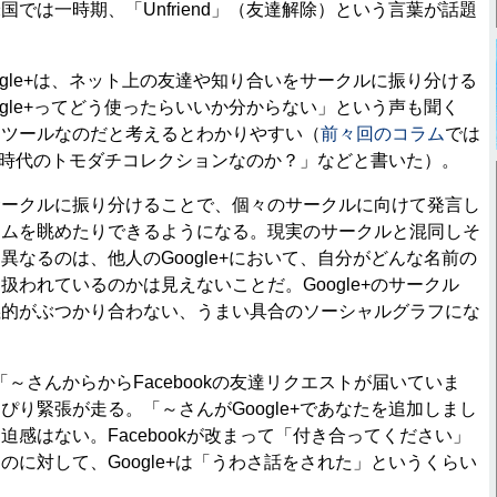
では一時期、「Unfriend」（友達解除）という言葉が話題
gle+は、ネット上の友達や知り合いをサークルに振り分ける
ogle+ってどう使ったらいいか分からない」という声も聞く
けツールなのだと考えるとわかりやすい（
前々回のコラム
では
ラウド時代のトモダチコレクションなのか？」などと書いた）。
ークルに振り分けることで、個々のサークルに向けて発言し
ームを眺めたりできるようになる。現実のサークルと混同しそ
異なるのは、他人のGoogle+において、自分がどんな名前の
扱われているのかは見えないことだ。Google+のサークル
義的がぶつかり合わない、うまい具合のソーシャルグラフにな
で「～さんからからFacebookの友達リクエストが届いていま
ぴり緊張が走る。「～さんがGoogle+であなたを追加しまし
迫感はない。Facebookが改まって「付き合ってください」
のに対して、Google+は「うわさ話をされた」というくらい