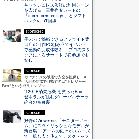
キャッシュレス決済の利用シーン
を広げる 三井住友カードの
「stera terminal light」とソフト
バンクのIoT回線
sponsored
手ぶらで挑戦できるアプライド豊
田店の自作PC組み立てイベント
で感動の完成体験を！ プロのスタ
ッフによるサポートで初参加でも
安心
sponsored
ガバナンスの徹底で安全を担保し、AI
活用の促進で目指すのは“トレジャー
Box”という成長エンジン
“120TB消失危機”を救ったBox。
ゼネラルが挑むグローバルデータ
統合の舞台裏
sponsored
好評のViewSonic「モニターアー
ム」にスタイリッシュなモデルが
新登場！ アームの動きがスムーズ
で、机も広く使えてデスクトップ