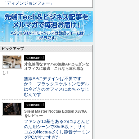
「ディメンジョンフォー」
ピックアップ
sponsored
才色兼備なヤマハの無線APはモダンな
オフィスに最適 これなら違和感な
し！
無線APにデザインは不要です
か？ ブラックスケルトンモデル
は今どきのオフィスにめちゃなじ
むんです
sponsored
Silent Master Noctua Edition X870A
をレビュー
ファンが12基もあるのにほとんど
の活用シーンで35dB以下、サイ
コムのNoctua尽くし静音ゲーミン
グPCがすごすぎた