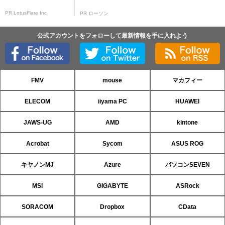
PR LotusFlare Inc
PR ローソン
公式アカウントをフォローして最新情報を手に入れよう
FMV
mouse
マカフィー
ELECOM
iiyama PC
HUAWEI
JAWS-UG
AMD
kintone
Acrobat
Sycom
ASUS ROG
キヤノンMJ
Azure
パソコンSEVEN
MSI
GIGABYTE
ASRock
SORACOM
Dropbox
CData