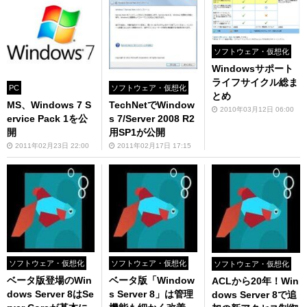
ソフトウェア・仮想化
Windowsサポート
ライフサイクル総ま
PC
ソフトウェア・仮想化
とめ
MS、Windows 7 S
TechNetでWindow
2010年03月12日 06:00
ervice Pack 1を公
s 7/Server 2008 R2
開
用SP1が公開
2011年02月23日 22:00
2011年02月17日 17:15
ソフトウェア・仮想化
ソフトウェア・仮想化
ソフトウェア・仮想化
ベータ版登場のWin
ベータ版「Window
ACLから20年！Win
dows Server 8はSe
s Server 8」は管理
dows Server 8で追