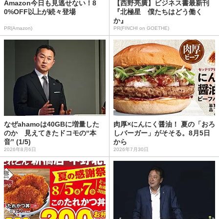
Amazon今日も見逃せない！8
【西野亮廣】ビジネス書最新刊
0%OFF以上が続々登場
『北極星 僕たちはどう働く
か』
PR(Amazon)
PR(FINCHI on GOETHE)
なぜahamoは40GBに増量した
肉厚×にんにく醤油！ 夏の「おろ
のか 見えてきたドコモの“本
しバーガー」がそそる。8月5日
音” (1/5)
から
2026年8月6日
2026年7月30日