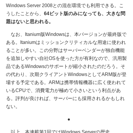
Windows Server 2008との混在環境でも利用できる。こ
うしたことから、
64ビット版のみになっても、大きな問
題はないと思われる。
なお、Itanium版Windowsは、本バージョンが最終版で
ある。Itaniumはミッションクリティカルな用途に使われ
ることが多い。この分野はサーバーベンダーが独自機能
を追加しやすい自社OSを使った方が有利なので、汎用製
品であるWindowsのサポートが縮小されたのだろう。そ
の代わり、次期クライアントWindowsとしてARM版が登
場する予定である。ARMは携帯情報機器に広く使われて
いるCPUで、消費電力が極めて小さいという利点があ
る。評判が良ければ、サーバーにも採用されるかもしれ
ない。
●
以上、本連載第1回ではWindows Serverの歴史、