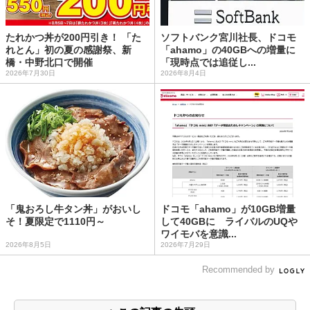
たれかつ丼が200円引き！ 「た
ソフトバンク宮川社長、ドコモ
れとん」初の夏の感謝祭、新
「ahamo」の40GBへの増量に
橋・中野北口で開催
「現時点では追従し...
2026年7月30日
2026年8月4日
「鬼おろし牛タン丼」がおいし
ドコモ「ahamo」が10GB増量
そ！夏限定で1110円～
して40GBに ライバルのUQや
ワイモバを意識...
2026年8月5日
2026年7月29日
Recommended by