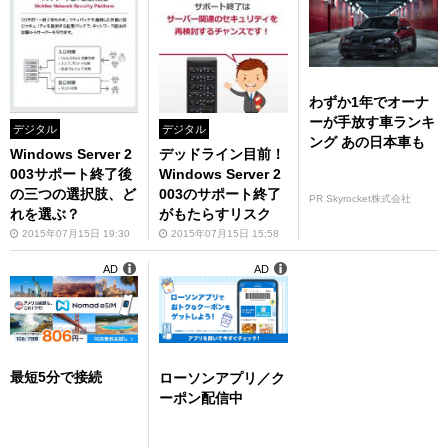
わずか1年でオーナ
ーが手放す車ランキ
デジタル
デジタル
ング あの日本車も
Windows Server 2
デッドライン目前！
003サポート終了後
Windows Server 2
の三つの選択肢、ど
003のサポート終了
PR Skyrocket株式会社
れを選ぶ？
がもたらすリスク
2015年07月15日 19:30
2015年07月15日 15:58
AD
AD
最短5分で接続
ローソンアプリ／ク
ーポン配信中