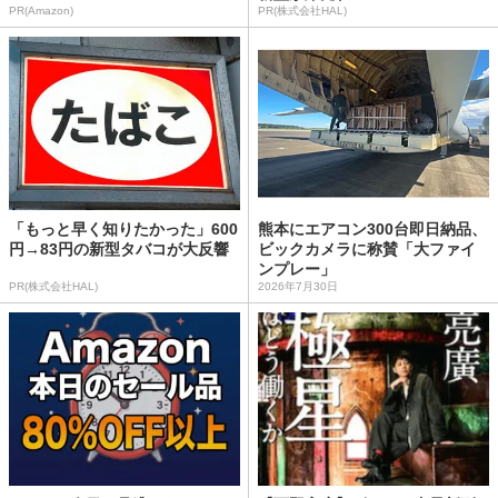
PR(Amazon)
PR(株式会社HAL)
「もっと早く知りたかった」600
熊本にエアコン300台即日納品、
円→83円の新型タバコが大反響
ビックカメラに称賛「大ファイ
ンプレー」
PR(株式会社HAL)
2026年7月30日