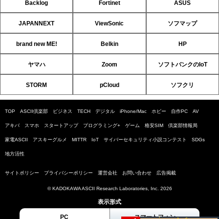
Backlog
Fortinet
ASUS
JAPANNEXT
ViewSonic
ソフマップ
brand new ME!
Belkin
HP
ヤマハ
Zoom
ソフトバンクのIoT
STORM
pCloud
ソフクリ
TOP
ASCII倶楽部
ビジネス
TECH
デジタル
iPhone/Mac
ホビー
自作PC
AV
アキバ
スマホ
スタートアップ
プログラミング+
ゲーム
格安SIM
倶楽部情報局
家電ASCII
アスキーグルメ
MITTR
IoT
サイバーセキュリティ小説コンテスト
SDGs
地方活性
サイトポリシー
プライバシーポリシー
運営会社
お問い合わせ
広告掲載
© KADOKAWA ASCII Research Laboratories, Inc. 2026
表示形式
PC
スマートフォン