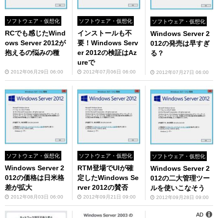
ソフトウェア・仮想化
ソフトウェア・仮想化
ソフトウェア・仮想化
RCでも感じたWind
インストールも不
Windows Server 2
ows Server 2012が
要！Windows Serv
012の発売は早すぎ
抱えるの悩みの種
er 2012の検証はAz
る？
ureで
2012年06月29日 06:00
2012年07月06日 06:00
2012年07月27日 06:00
ソフトウェア・仮想化
ソフトウェア・仮想化
ソフトウェア・仮想化
Windows Server 2
RTM登場でUIが確
Windows Server 2
012の価格は日米格
定したWindows Se
012の二大管理ツー
差が拡大
rver 2012の賛否
ルを使いこなそう
2012年08月03日 06:00
2012年09月21日 09:00
2012年09月28日 09:00
AD