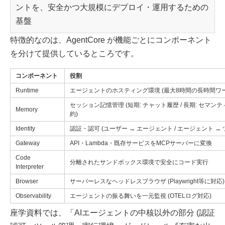
ントを、安全かつ大規模にデプロイ・運用するための
基盤
特徴的なのは、AgentCore が機能ごとにコンポーネント
を分けて提供しているところです。
コンポーネント
役割
Runtime
エージェントのホスティング環境 (最大8時間の長時間ワ
セッション記憶管理 (短期: チャット履歴 / 長期: セマ
Memory
約)
Identity
認証・認可 (ユーザー → エージェント / エージェント → 
Gateway
API・Lambda・既存サービスをMCPサーバーに変換
Code
分離されたサンドボックス環境で安全にコード実行
Interpreter
Browser
サーバーレスなヘッドレスブラウザ (Playwright等に対応)
Observability
エージェントの振る舞いを一元監視 (OTELログ対応)
座学資料では、「AIエージェントの中核以外の部分 (認証