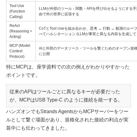
Tool Use
LLMが外部のツール・関数・APIを呼び出せるようにする手
(Function
由で外の世界に拡張する
Calling)
ReAct
CoTとTool Useを組み合わせ、思考 → 行動 → 観測のル
(Reasoning +
べてハルシネーション (LLMが事実と異なる内容を生成し
Acting)
MCP (Model
AIと外部のデータソース・ツールを繋ぐためのオープン規格。Ant
Context
に公開
Protocol)
特にMCPは、座学資料での次の例えがわかりやすかった
ポイントです。
従来のAPIはツールごとに異なるキーが必要だった
が、MCPはUSB Type-C のように接続を統一する。
ハンズオンでもStrands AgentsからMCPサーバーをツー
ルとして繋ぐ場面があり、規格化された接続の利点が実
装中にも伝わってきました。