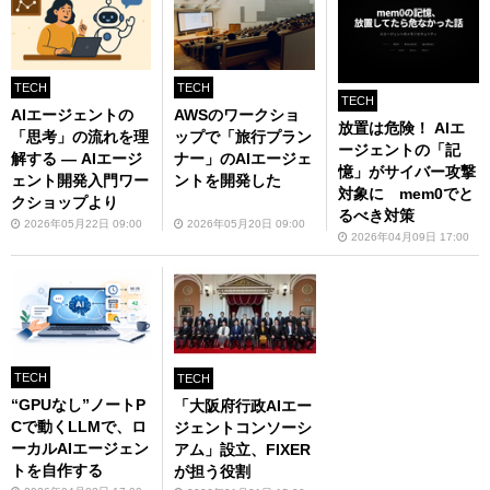
TECH
TECH
TECH
AIエージェントの
AWSのワークショ
放置は危険！ AIエ
「思考」の流れを理
ップで「旅行プラン
ージェントの「記
解する ― AIエージ
ナー」のAIエージェ
憶」がサイバー攻撃
ェント開発入門ワー
ントを開発した
対象に mem0でと
クショップより
るべき対策
2026年05月22日 09:00
2026年05月20日 09:00
2026年04月09日 17:00
TECH
TECH
“GPUなし”ノートP
「大阪府行政AIエー
Cで動くLLMで、ロ
ジェントコンソーシ
ーカルAIエージェン
アム」設立、FIXER
トを自作する
が担う役割