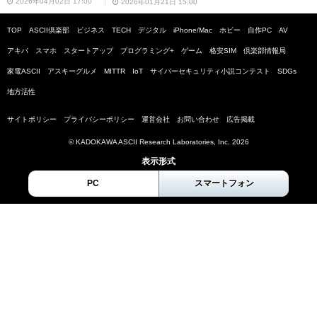
2026年04月02日 17:00
2026年01月21日 15:00
TOP
ASCII倶楽部
ビジネス
TECH
デジタル
iPhone/Mac
ホビー
自作PC
AV
アキバ
スマホ
スタートアップ
プログラミング+
ゲーム
格安SIM
倶楽部情報局
家電ASCII
アスキーグルメ
MITTR
IoT
サイバーセキュリティ小説コンテスト
SDGs
地方活性
サイトポリシー
プライバシーポリシー
運営会社
お問い合わせ
広告掲載
© KADOKAWA ASCII Research Laboratories, Inc. 2026
表示形式
PC
スマートフォン