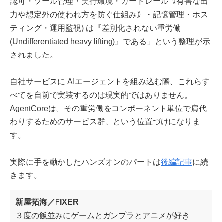
認可・ツール管理・実行環境・ガードレール｟有害な出
力や想定外の使われ方を防ぐ仕組み｠・記憶管理・ホス
ティング・運用監視) は『差別化されない重労働
(Undifferentiated heavy lifting)』である」という整理が示
されました。
自社サービスに AIエージェントを組み込む際、これらす
べてを自前で実装するのは現実的ではありません。
AgentCoreは、その重労働をコンポーネント単位で肩代
わりするためのサービス群、という位置づけになりま
す。
実際に手を動かしたハンズオンのパートは
後編記事
に続
きます。
新屋拓海／FIXER
３度の飯並みにゲームとガンプラとアニメが好き