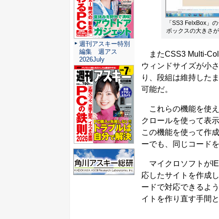
「SS3 FelxB
ボックスの大きさが
週刊アスキー特別
編集 週アス
またCSS3 Mult
2026July
ウィンドサイズが小さ
り、段組は維持したま
可能だ。
これらの機能を使え
クロールを使って表
この機能を使って作
ーでも、同じコード
マイクロソフトがIE
応したサイトを作成
ードで対応できるよ
イトを作り直す手間