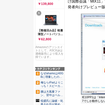
ー 83K9003JJP ノー
け国際会議「MIX11」で、
ソコン Vivobook 15
￥139,800
トPC
M1502NAQ 15.6イ
発者向けプレビュー版「Pla
ンチ AMD Ryzen 7
5
170 メモリ16GB
SSD 512GB
Microsoft 365
Personal (24か月版)
搭載 Windows 11 重
【整備済み品】軽量
量1.7kg Wi-Fi 6E ク
薄型ノートパソコン
ワイエットブルー
dynabook G83 ■
￥62,800
M1502NAQ-
13.3型
R7165BUWS
FHD(1920x1080) -
Amazonのアソシエイ
高性能第11世代Core
トとして、ASCII.jpは
i5-1135G7 - メモリ
適格販売により収入を
16GB - SSD 256GB
得ています。
- Webカメラ -
WiFi&Bluetooth -
USB Type-C - MS
Office 2021 - Win11
なぜahamoは40G
搭載
Bに増量したの
か ...
俺ならiPadよりこ
っち！スピーカー
9個...
腰は大風量ファ
ン、背中はペルチ
IE10PP1は「Int
ェ冷却。ダ...
稲盛氏に論破・叱
7でしか動作しな
責され目が覚め