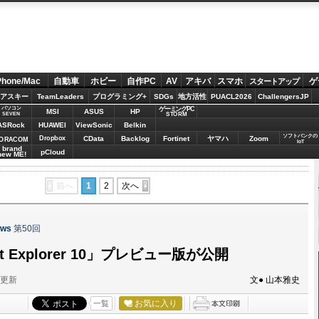
Phone/Mac
自動車
ホビー
自作PC
AV
アキバ
スマホ
ゲ
スタートアップ
アスキー
TeamLeaders
プログラミング+
SDGs
地方活性
PUACL2026
ChallengersJP
パソコン
ゲーミングPC
MSI
ASUS
HP
STORM
SEVEN
ASRock
HUAWEI
ViewSonic
Belkin
ソフトバンクの
Dropbox
CData
Backlog
Fortinet
ヤマハ
Zoom
ORACOM
IoT
brand
pCloud
new ME!
前へ
1
2
次へ
ws
第50回
net Explorer 10」プレビュー版が公開
分更新
文● 山本雅史
お気に入り
一覧