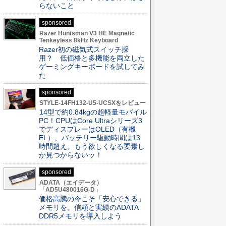
らないこと
sponsored
Razer Huntsman V3 HE Magnetic
Tenkeyless 8kHz Keyboard
Razer初の磁気式スイッチ採
用？ 低価格と多機能を両立した
ゲーミングキーボードを試してみ
た
sponsored
STYLE-14FH132-U5-UCSXをレビュー
14型で約0.84kgの超軽量モバイル
PC！CPUはCore Ultraシリーズ3
でディスプレーはOLED（有機
EL）、バッテリー駆動時間は13
時間超え。もう欲しくなる要素し
か見つからないッ！
sponsored
ADATA（エイデータ）
「AD5U480016G-D」
価格高騰の今こそ「安心できる」
メモリを。信頼と実績のADATA
DDR5メモリを導入しよう