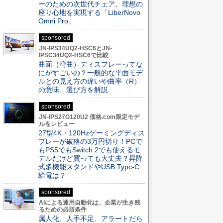
ーのための次世代チェア。理想の
座り心地を実現する「LiberNovo
Omni Pro」
sponsored
JN-IPS34UQ2-HSC6とJN-
IPSC34UQ2-HSC6で比較
曲面（湾曲）ディスプレーってな
にがすごいの？一般的な平面モデ
ルとの見え方の違いや曲率（R）
の意味、選び方を解説
sponsored
JN-IPS27G120U2 価格.com限定モデ
ルをレビュー
27型4K・120Hzゲーミングディス
プレーが破格の3万円切り！PCで
もPS5でもSwitch 2でも使えるモ
デルだけど買っても大丈夫？昇降
式多機能スタンドやUSB Typc-C
給電は？
sponsored
AIによる運用自動化は、企業が生き残
るための必須条件
属人化、人手不足、アラートだら