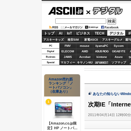
ASCII.jp
デジタル
トップ
AI
IoT
ビジネス
TECH
デジタル
i
アスキーキッズ
格安SIM
家電ASCII
アスキーグルメ
週刊
FMV
mouse
iiyamaPC
Sycom
PC
ELECOM
AMD
ASUS ROG
Digital
GIGABYTE
JAWS
Acrobat
kintone
Azure
Business
S
JAPANNEXT
マカフィー
キヤノンMJ
ソフマップ
Special
Amazon売れ筋
ランキング「ノ
ートパソコン」
（在庫あり）
あなたの知らないWindo
1
次期IE「Inter
2011年04月14日 12時00
【Amazon.co.jp限
定】HP ノートパソ