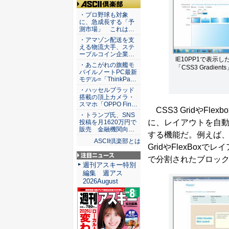
ASCII倶楽部
・プロ野球も対象
に、急成長する「予
測市場」 これは…
・アマゾン配送を支
える物流大手、ステ
ーブルコイン企業…
IE10PP1で表示した、
・あこがれの旗艦モ
「CSS3 Gradien
バイルノートPC最新
モデル=「ThinkPa…
・ハッセルブラッド
搭載の頂上カメラ・
スマホ「OPPO Fin…
CSS3 GridやF
・トランプ氏、SNS
に、レイアウトを自
投稿を月1620万円で
販売 金融機関向…
する機能だ。例えば
ASCII倶楽部とは
GridやFlexBox
で分割されたブロッ
注目ニュース
週刊アスキー特別
編集 週アス
2026August