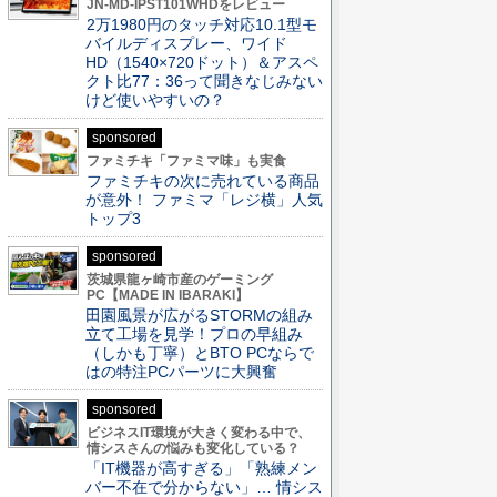
JN-MD-IPST101WHDをレビュー
2万1980円のタッチ対応10.1型モ
バイルディスプレー、ワイド
HD（1540×720ドット）＆アスペ
クト比77：36って聞きなじみない
けど使いやすいの？
sponsored
ファミチキ「ファミマ味」も実食
ファミチキの次に売れている商品
が意外！ ファミマ「レジ横」人気
トップ3
sponsored
茨城県龍ヶ崎市産のゲーミング
PC【MADE IN IBARAKI】
田園風景が広がるSTORMの組み
立て工場を見学！プロの早組み
（しかも丁寧）とBTO PCならで
はの特注PCパーツに大興奮
sponsored
ビジネスIT環境が大きく変わる中で、
情シスさんの悩みも変化している？
「IT機器が高すぎる」「熟練メン
バー不在で分からない」… 情シス