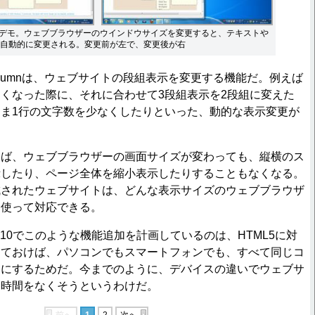
ox」のデモ。ウェブブラウザーのウインドウサイズを変更すると、テキストや
自動的に変更される。変更前が左で、変更後が右
i-Columnは、ウェブサイトの段組表示を変更する機能だ。例えば
くなった際に、それに合わせて3段組表示を2段組に変えた
ま1行の文字数を少なくしたりといった、動的な表示変更が
ば、ウェブブラウザーの画面サイズが変わっても、縦横のス
示したり、ページ全体を縮小表示したりすることもなくなる。
成されたウェブサイトは、どんな表示サイズのウェブブラウザ
を使って対応できる。
10でこのような機能追加を計画しているのは、HTML5に対
しておけば、パソコンでもスマートフォンでも、すべて同じコ
うにするためだ。今までのように、デバイスの違いでウェブサ
と時間をなくそうというわけだ。
前へ
1
2
次へ