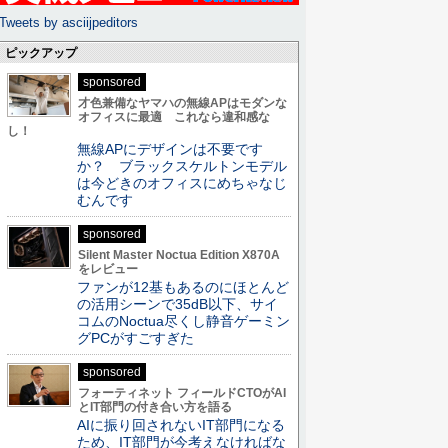
Tweets by asciijpeditors
ピックアップ
sponsored
才色兼備なヤマハの無線APはモダンな
オフィスに最適 これなら違和感な
し！
無線APにデザインは不要です
か？ ブラックスケルトンモデル
は今どきのオフィスにめちゃなじ
むんです
sponsored
Silent Master Noctua Edition X870A
をレビュー
ファンが12基もあるのにほとんど
の活用シーンで35dB以下、サイ
コムのNoctua尽くし静音ゲーミン
グPCがすごすぎた
sponsored
フォーティネット フィールドCTOがAI
とIT部門の付き合い方を語る
AIに振り回されないIT部門になる
ため、IT部門が今考えなければな