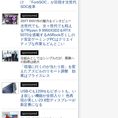
け 「FortiSOC」が目指す次世代
SOC改革
sponsored
ZEFT R65YBの魅力をインタビュー
次世代でも、次々世代でも戦え
る!?Ryzen 9 9950X3D2＆RTX
5070を搭載するASRock尽くしの
ド安定ゲーミングPCはクリエイ
ティブな作業もどんとこい
sponsored
仕組みとしてはシンプルだが、業務へ
の効果は絶大
「現場に行くのが当たり前」を変
えたアズビルのリモート調整 効
果はプライスレス
sponsored
USB-Cも120Hzもピボットも。い
ま欲しい機能が全部入り！ 色再
現が美しい23.8型ディスプレーが
新定番になる
sponsored