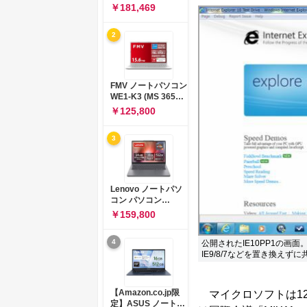
コン 15-fd 15.6イン
￥181,469
チ インテル Core 5
120U メモリ16GB
2
SSD512GB
Windows 11
Microsoft Office
2024搭載 WPS
Office搭載 カメラシ
FMV ノートパソコン
ャッター 指紋認証 薄
WE1-K3 (MS 365
型 Copilotキー搭載
Personal/Copilotキ
￥125,800
ナチュラルシルバー
ー搭載/Win 11/15.6
(BJ0M5PA-AAAI)
型/Core
3
i5/16GB/SSD
512GB/ホワイト)
FMVWK3E15W_AZ
Lenovo ノートパソ
コン パソコン
IdeaPad Slim 3 14.0
￥159,800
インチ AMD
Ryzen™ 5 8640HS
4
公開されたIE10PP1の画面
メモリ16GB
IE9/8/7などを置き換えず
SSD512GB
Microsoft 365 試用
版 Windows11 バッ
テリー駆動12.6時間
【Amazon.co.jp限
マイクロソフトは12
重量1.39kg ルナグレ
定】ASUS ノートパ