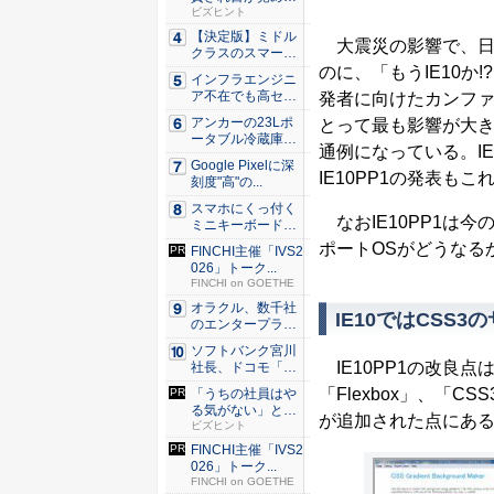
た。経営者...
ビズヒント
【決定版】ミドル
大震災の影響で、日本ではI
クラスのスマート
フォンの...
のに、「もうIE10か
インフラエンジニ
ア不在でも高セキ
発者に向けたカンフ
ュリティ...
アンカーの23Lポ
とって最も影響が大きなI
ータブル冷蔵庫が
通例になっている。IE9も
Ama...
Google Pixelに深
IE10PP1の発表も
刻度"高"の...
スマホにくっ付く
なおIE10PP1は今
ミニキーボード！
触ってわ...
ポートOSがどうなる
FINCHI主催「IVS2
026」トーク...
FINCHI on GOETHE
オラクル、数千社
IE10ではCSS
のエンタープライ
ズ・アプ...
ソフトバンク宮川
IE10PP1の改良点は
社長、ドコモ「ah
amo...
「Flexbox」、「CSS3 
「うちの社員はや
る気がない」と嘆
が追加された点にあ
くリーダ...
ビズヒント
FINCHI主催「IVS2
026」トーク...
FINCHI on GOETHE