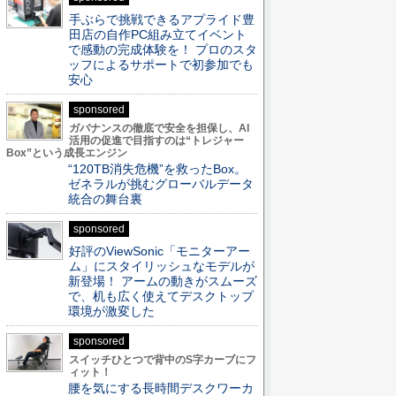
手ぶらで挑戦できるアプライド豊
田店の自作PC組み立てイベント
で感動の完成体験を！ プロのスタ
ッフによるサポートで初参加でも
安心
sponsored
ガバナンスの徹底で安全を担保し、AI
活用の促進で目指すのは“トレジャー
Box”という成長エンジン
“120TB消失危機”を救ったBox。
ゼネラルが挑むグローバルデータ
統合の舞台裏
sponsored
好評のViewSonic「モニターアー
ム」にスタイリッシュなモデルが
新登場！ アームの動きがスムーズ
で、机も広く使えてデスクトップ
環境が激変した
sponsored
スイッチひとつで背中のS字カーブにフ
ィット！
腰を気にする長時間デスクワーカ