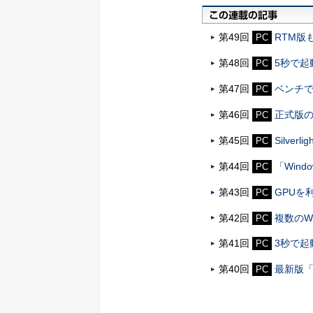
第49回
RTM版も
PC
第48回
5秒で起動
PC
第47回
ベンチで検証
PC
第46回
正式版の直
PC
第45回
Silver
PC
第44回
「Wind
PC
第43回
GPUを利
PC
第42回
複数のWi
PC
第41回
3秒で起動
PC
第40回
最新版「
PC