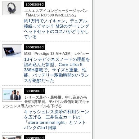
sponsored
エムエスアイコンピュータージャパン
「MAESTRO 500 WIRELESS」
約1万円でノイキャン、デュアル
接続ってマジ？ MSIのゲーミング
ヘッドセットのコスパがどうかし
ている
sponsored
MSI「Prestige 13 AI+ A3M」レビュー
13インチビジネスノートの理想を
詰め込んだ新型、Core Ultra 9
386H搭載で、サイズと重量、性
能、バッテリー駆動時間のバラン
スが絶妙だった
sponsored
シリーズ最小・最軽量、申し込みから
最短4営業日。モバイル通信対応でキャ
ッシュレス導入のハードルを下げる
キャッシュレス決済の利用シーン
を広げる 三井住友カードの
「stera terminal light」とソフト
バンクのIoT回線
sponsored