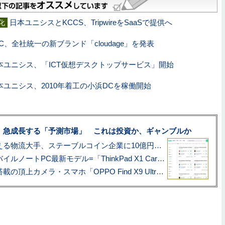
日本ユニシスとKCCS、TripwireをSaaSで提供へ
化
TC、全社統一の新ブランド「cloudage」を発表
本ユニシス、「ICT仮想デスクトップサービス」開始
本ユニシス、2010年着工の小浜DCを稼働開始
、急成長する「予測市場」 これは投資か、ギャンブルか
アマゾン配送を支える物流大手、ステーブルコイン企業に10億円投資のワケ
あこがれの旗艦モバイルノートPC最新モデル=「ThinkPad X1 Carbon Gen 14 Aura Edition」実機レビュー
ハッセルブラッド搭載の頂上カメラ・スマホ「OPPO Find X9 Ultra」実写レビュー=プロが本気で徹底撮影しました!!