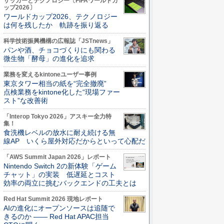
サッカーとテクノロジー〔FIFAワールドカ
ップ2026〕
ワールドカップ2026、テクノロジー
は何を残したか 軌跡を振り返る
科学技術振興機構の広報誌「JSTnews」
パンや酒、チョコづくりにも関わる
微生物「酵母」の進化を追求
業務を変えるkintoneユーザー事例
東京タワー相当の紙を“完全撤廃”
点検業務をkintone化した“現場ファー
スト”な改善術
「Interop Tokyo 2026」アスキー全力特
集！
食洗機レベルの放水に耐え続ける無
線AP いくら屋外対応だからといって心配だ
「AWS Summit Japan 2026」レポート
Nintendo Switch 2の新体験「ゲーム
チャット」の実装 低遅延とコスト
効率の両立に挑むバックエンドの工夫とは
Red Hat Summit 2026 現地レポート
AIの進化にオープンソースは追随で
きるのか ―― Red Hat APAC担当