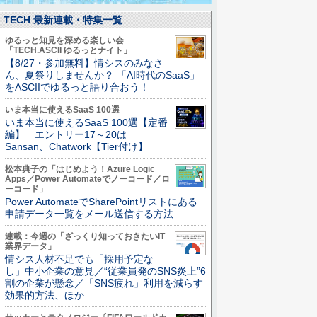
TECH 最新連載・特集一覧
ゆるっと知見を深める楽しい会
「TECH.ASCII ゆるっとナイト」
【8/27・参加無料】情シスのみなさ
ん、夏祭りしませんか？ 「AI時代のSaaS」
をASCIIでゆるっと語り合おう！
いま本当に使えるSaaS 100選
いま本当に使えるSaaS 100選【定番
編】 エントリー17～20は
Sansan、Chatwork【Tier付け】
松本典子の「はじめよう！Azure Logic
Apps／Power Automateでノーコード／ロ
ーコード」
Power AutomateでSharePointリストにある
申請データ一覧をメール送信する方法
連載：今週の「ざっくり知っておきたいIT
業界データ」
情シス人材不足でも「採用予定な
し」中小企業の意見／“従業員発のSNS炎上”6
割の企業が懸念／「SNS疲れ」利用を減らす
効果的方法、ほか