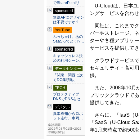
でSharePointリ…
U-Cloudは、日
sponsored
ングサービスを合わせ
無線APにデザイン
は不要ですか？…
同社は、これまでク
YouTube
バーやストレージ、ネ
ぶっちゃけ、あの
ターや各種アプリケー
SaaSってどう!?…
サービスを提供して
sponsored
キャッシュレス決
クラウドサービスで
済の利用シーン…
セキュリティ・高可
データセンター
供。
「関東・関西に次
ぐDC集積地」…
また、2008年10月
TECH
プロテクティブ
ブリッククラウドで
DNSでDNSをセ…
提供してきた。
デジタル
異常検知からロボ
さらに、「IaaS（U-Cl
ット走行、車両…
「SaaS（U-Clou
集計期間：
2026年08月01日~2026
年1月末時点で約50
年08月07日