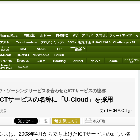
Phone/Mac
自動車
ホビー
自作PC
AV
アキバ
スマホ
ゲ
スタートアップ
アスキー
TeamLeaders
プログラミング+
SDGs
地方活性
PUACL2026
ChallengersJP
パソコン
ゲーミングPC
MSI
ASUS
HP
STORM
SEVEN
ASRock
HUAWEI
ViewSonic
Belkin
ソフトバンクの
Dropbox
CData
Backlog
Fortinet
ヤマハ
Zoom
ORACOM
IoT
brand
pCloud
new ME!
ウトソーシングサービスを合わせたICTサービスの総称
CTサービスの名称に「U-Cloud」を採用
分更新
文● TECH.ASCII.jp
お気に入り
一覧
スは、2008年4月から立ち上げたICTサービスの新しい名