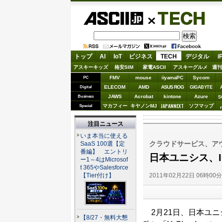
ASCII.jp
TECH
トップ
AI
IoT
ビジネス
TECH
デジタル
i
アスキーキッズ
格安SIM
家電ASCII
アスキーグルメ
週刊
FMV
mouse
iiyamaPC
Sycom
PC
ELECOM
AMD
ASUS ROG
Digital
GIGABYTE
JAWS
Acrobat
kintone
Azure
Business
S
JAPANNEXT
マカフィー
キヤノンMJ
ソフマップ
Special
注目ニュース
いま本当に使える
クラウドサービス、ア
SaaS 100選【定
番編】 エントリ
日本ユニシス、I
ー1～4はMicrosof
t 365やSalesforce
2011年02月22日 06時00
【Tier付け】
2月21日、日本ユニシ
【8/27・無料大懇