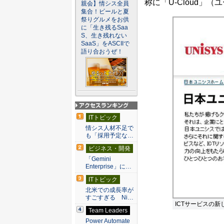
称に「U-Cloud」
親会】情シス全員
集合！ビールと夏
祭りグルメをお供
に「生き残るSaa
S、生き残れない
SaaS」をASCIIで
語り合おうぜ！
アクセスランキン
ITトピック
グ
情シス人材不足で
も「採用予定な…
ビジネス・開発
「Gemini
Enterprise」に…
ITトピック
北米での成長率が
すごすぎる Ni…
ICTサービスの新
Team Leaders
Power Automate