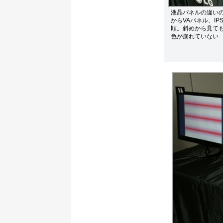
液晶パネルの違い
からVAパネル、IP
順。斜めから見ても
色が崩れていない