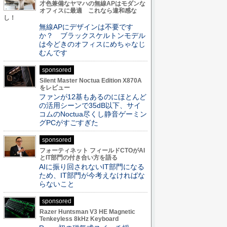
才色兼備なヤマハの無線APはモダンな
オフィスに最適 これなら違和感な
し！
無線APにデザインは不要です
か？ ブラックスケルトンモデル
は今どきのオフィスにめちゃなじ
むんです
sponsored
Silent Master Noctua Edition X870A
をレビュー
ファンが12基もあるのにほとんど
の活用シーンで35dB以下、サイ
コムのNoctua尽くし静音ゲーミン
グPCがすごすぎた
sponsored
フォーティネット フィールドCTOがAI
とIT部門の付き合い方を語る
AIに振り回されないIT部門になる
ため、IT部門が今考えなければな
らないこと
sponsored
Razer Huntsman V3 HE Magnetic
Tenkeyless 8kHz Keyboard