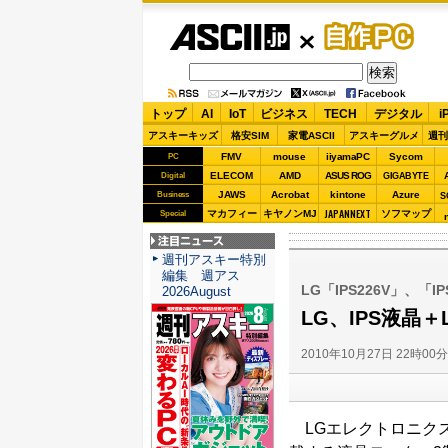
ASCII.jp
自作PC
トップ
AI
IoT
ビジネス
TECH
デジタル
i
アスキーキッズ
格安SIM
家電ASCII
アスキーグルメ
週刊
FMV
mouse
iiyamaPC
Sycom
PC
ELECOM
AMD
ASUS ROG
Digital
GIGABYTE
JAWS
Acrobat
kintone
Azure
Business
S
JAPANNEXT
マカフィー
キヤノンMJ
ソフマップ
Special
注目ニュース
週刊アスキー特別
編集 週アス
LG「IPS226V」、「IP
2026August
LG、IPS液晶
2010年10月27日 22時00
LGエレクトロニクス