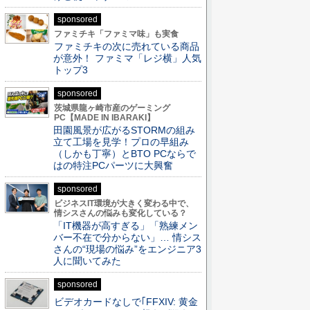
sponsored
ファミチキ「ファミマ味」も実食
ファミチキの次に売れている商品
が意外！ ファミマ「レジ横」人気
トップ3
sponsored
茨城県龍ヶ崎市産のゲーミング
PC【MADE IN IBARAKI】
田園風景が広がるSTORMの組み
立て工場を見学！プロの早組み
（しかも丁寧）とBTO PCならで
はの特注PCパーツに大興奮
sponsored
ビジネスIT環境が大きく変わる中で、
情シスさんの悩みも変化している？
「IT機器が高すぎる」「熟練メン
バー不在で分からない」… 情シス
さんの“現場の悩み”をエンジニア3
人に聞いてみた
sponsored
ビデオカードなしで｢FFXIV: 黄金