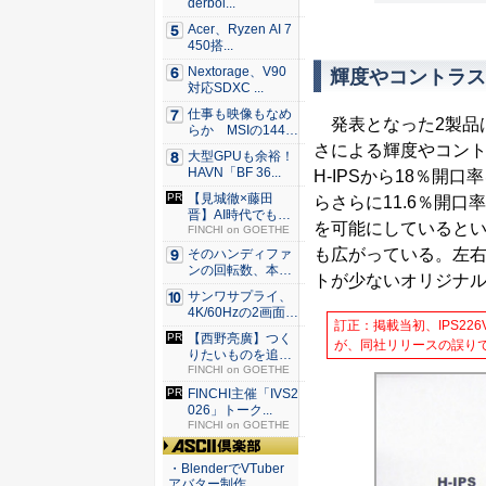
derbol...
Acer、Ryzen AI 7
450搭...
Nextorage、V90
輝度やコントラス
対応SDXC ...
仕事も映像もなめ
発表となった2製品は
らか MSIの144H
z...
さによる輝度やコント
大型GPUも余裕！
HAVN「BF 36...
H-IPSから18％開口
【見城徹×藤田
らさらに11.6％開口
晋】AI時代でも変
を可能にしていると
わらない...
FINCHI on GOETHE
も広がっている。左右
そのハンディファ
ンの回転数、本
トが少ないオリジナ
当？ 20...
サンワサプライ、
4K/60Hzの2画面
訂正：掲載当初、IPS226V
出...
【西野亮廣】つく
が、同社リリースの誤りで、実際は
りたいものを追求
できる環...
FINCHI on GOETHE
FINCHI主催「IVS2
026」トーク...
FINCHI on GOETHE
ASCII倶楽部
・BlenderでVTuber
アバター制作