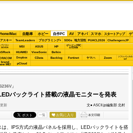
Phone/Mac
自動車
ホビー
自作PC
AV
アキバ
スマホ
ゲ
スタートアップ
アスキー
TeamLeaders
プログラミング+
SDGs
地方活性
PUACL2026
ChallengersJP
パソコン
ゲーミングPC
MSI
ASUS
HP
STORM
SEVEN
ASRock
HUAWEI
ViewSonic
Belkin
ソフトバンクの
Dropbox
CData
Backlog
Fortinet
ヤマハ
Zoom
ORACOM
IoT
brand
pCloud
new ME!
S236V」
＋LEDバックライト搭載の液晶モニターを発表
分更新
文● ASCII.jp編集部 北村
お気に入り
一覧
は、IPS方式の液晶パネルを採用し、LEDバックライトを搭