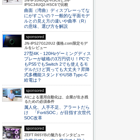
JN-IPS34UQ2-HSC6とJN-
IPSC34UQ2-HSC6で比較
曲面（湾曲）ディスプレーってな
にがすごいの？一般的な平面モデ
ルとの見え方の違いや曲率（R）
の意味、選び方を解説
sponsored
JN-IPS27G120U2 価格.com限定モデ
ルをレビュー
27型4K・120Hzゲーミングディス
プレーが破格の3万円切り！PCで
もPS5でもSwitch 2でも使えるモ
デルだけど買っても大丈夫？昇降
式多機能スタンドやUSB Typc-C
給電は？
sponsored
AIによる運用自動化は、企業が生き残
るための必須条件
属人化、人手不足、アラートだら
け 「FortiSOC」が目指す次世代
SOC改革
sponsored
ZEFT R65YBの魅力をインタビュー