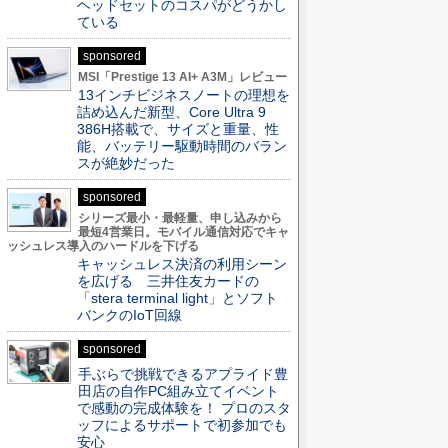
ヘッドセットのコスパがどうかし
ている
sponsored
MSI「Prestige 13 AI+ A3M」レビュー
13インチビジネスノートの理想を
詰め込んだ新型、Core Ultra 9
386H搭載で、サイズと重量、性
能、バッテリー駆動時間のバラン
スが絶妙だった
sponsored
シリーズ最小・最軽量、申し込みから
最短4営業日。モバイル通信対応でキャ
ッシュレス導入のハードルを下げる
キャッシュレス決済の利用シーン
を広げる 三井住友カードの
「stera terminal light」とソフト
バンクのIoT回線
sponsored
手ぶらで挑戦できるアプライド豊
田店の自作PC組み立てイベント
で感動の完成体験を！ プロのスタ
ッフによるサポートで初参加でも
安心