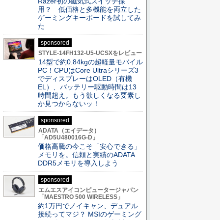
Razer初の磁気式スイッチ採
用？ 低価格と多機能を両立した
ゲーミングキーボードを試してみ
た
sponsored
STYLE-14FH132-U5-UCSXをレビュー
14型で約0.84kgの超軽量モバイル
PC！CPUはCore Ultraシリーズ3
でディスプレーはOLED（有機
EL）、バッテリー駆動時間は13
時間超え。もう欲しくなる要素し
か見つからないッ！
sponsored
ADATA（エイデータ）
「AD5U480016G-D」
価格高騰の今こそ「安心できる」
メモリを。信頼と実績のADATA
DDR5メモリを導入しよう
sponsored
エムエスアイコンピュータージャパン
「MAESTRO 500 WIRELESS」
約1万円でノイキャン、デュアル
接続ってマジ？ MSIのゲーミング