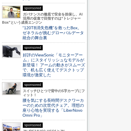
sponsored
ガバナンスの徹底で安全を担保し、AI
活用の促進で目指すのは“トレジャー
Box”という成長エンジン
“120TB消失危機”を救ったBox。
ゼネラルが挑むグローバルデータ
統合の舞台裏
sponsored
好評のViewSonic「モニターアー
ム」にスタイリッシュなモデルが
新登場！ アームの動きがスムーズ
で、机も広く使えてデスクトップ
環境が激変した
sponsored
スイッチひとつで背中のS字カーブにフ
ィット！
腰を気にする長時間デスクワーカ
ーのための次世代チェア。理想の
座り心地を実現する「LiberNovo
Omni Pro」
sponsored