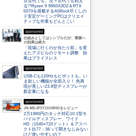
次世代でも、次々世代でも戦え
る!?Ryzen 9 9950X3D2＆RTX
5070を搭載するASRock尽くしの
ド安定ゲーミングPCはクリエイ
ティブな作業もどんとこい
sponsored
仕組みとしてはシンプルだが、業務へ
の効果は絶大
「現場に行くのが当たり前」を変
えたアズビルのリモート調整 効
果はプライスレス
sponsored
USB-Cも120Hzもピボットも。い
ま欲しい機能が全部入り！ 色再
現が美しい23.8型ディスプレーが
新定番になる
sponsored
JN-MD-IPST101WHDをレビュー
2万1980円のタッチ対応10.1型モ
バイルディスプレー、ワイド
HD（1540×720ドット）＆アスペ
クト比77：36って聞きなじみない
けど使いやすいの？