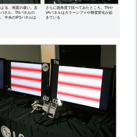
のよる、画質の違い。左
さらに急角度で比べてみたところ。TNや
Sパネル、TNパネルの
VAパネルはカラーシフトや輝度変化が起
、中央のIPSパネルは
きている