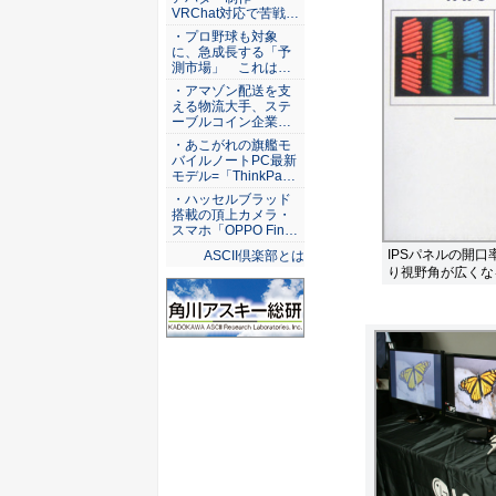
VRChat対応で苦戦…
・プロ野球も対象
に、急成長する「予
測市場」 これは…
・アマゾン配送を支
える物流大手、ステ
ーブルコイン企業…
・あこがれの旗艦モ
バイルノートPC最新
モデル=「ThinkPa…
・ハッセルブラッド
搭載の頂上カメラ・
スマホ「OPPO Fin…
IPSパネルの開
ASCII倶楽部とは
り視野角が広くな