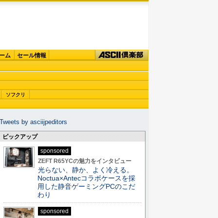
ーム
セール情報
ソフクリ
Tweets by asciijpeditors
ピックアップ
sponsored
ZEFT R65YCの魅力をインタビュー
光らない、静か、よく冷える。
Noctua×Antecコラボケースを採
用した静音ゲーミングPCのこだ
わり
sponsored