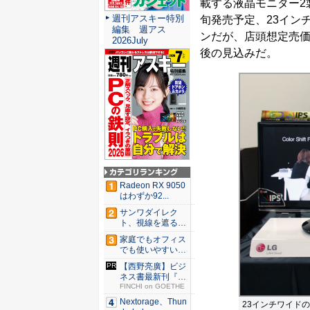
載する液晶モニター2製
週刊アスキー特別
旬発売予定、23インチ
編集 週アス
ンだが、店頭想定売価は「
2026July
後の見込みだ。
Radeon RX 9050
はわずか92...
サンワダイレク
ト、視線を遮るフ
ェルト製デ...
家庭でもオフィス
でも使いやすい
Syno...
【西野亮廣】ビジ
ネス書最新刊『北
極星 僕...
FINCHI on GOETHE
Nextorage、Thun
23インチワイドの「