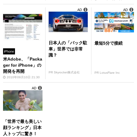
AD
AD
日本人の「バック駐
最短5分で接続
車」世界では非常
iPhone
識？
米Adobe、「Packa
ger for iPhone」の
開発を再開
PR Skyrocket株式会社
PR LotusFlare Inc
2010年09月10日 21:30
AD
「世界で最も美しい
顔ランキング」日本
人トップに驚き！