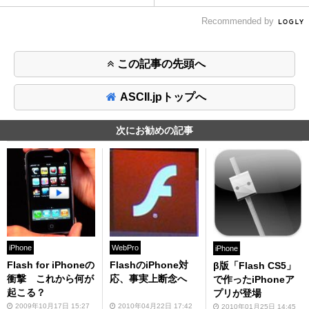
Recommended by
この記事の先頭へ
ASCII.jpトップへ
次にお勧めの記事
iPhone
WebPro
iPhone
Flash for iPhoneの
FlashのiPhone対
β版「Flash CS5」
衝撃 これから何が
応、事実上断念へ
で作ったiPhoneア
起こる？
プリが登場
2009年10月17日 15:27
2010年04月22日 17:42
2010年01月25日 14:45