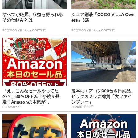
すべてが絶景、収益も得られる
シェア別荘「COCO VILLA Own
その仕組みとは
ers」3選
PR(COCO VILLA on GOETHE)
PR(COCO VILLA on GOETHE)
「え、こんなセールやってた
熊本にエアコン300台即日納品、
の？」80％OFF以上が続々登
ビックカメラに称賛「大ファイ
場！Amazonの本気が...
ンプレー」
PR(Amazon)
2026年7月30日