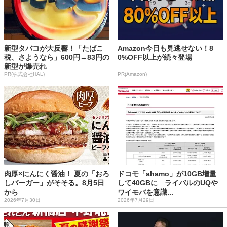
新型タバコが大反響！「たばこ
Amazon今日も見逃せない！8
税、さようなら」600円→83円の
0%OFF以上が続々登場
新型が爆売れ
PR(株式会社HAL)
PR(Amazon)
肉厚×にんにく醤油！ 夏の「おろ
ドコモ「ahamo」が10GB増量
しバーガー」がそそる。8月5日
して40GBに ライバルのUQや
から
ワイモバを意識...
2026年7月30日
2026年7月29日