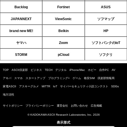
Backlog
Fortinet
ASUS
JAPANNEXT
ViewSonic
ソフマップ
brand new ME!
Belkin
HP
ヤマハ
Zoom
ソフトバンクのIoT
STORM
pCloud
ソフクリ
TOP
ASCII倶楽部
ビジネス
TECH
デジタル
iPhone/Mac
ホビー
自作PC
AV
アキバ
スマホ
スタートアップ
プログラミング+
ゲーム
格安SIM
倶楽部情報局
家電ASCII
アスキーグルメ
MITTR
IoT
サイバーセキュリティ小説コンテスト
SDGs
地方活性
サイトポリシー
プライバシーポリシー
運営会社
お問い合わせ
広告掲載
© KADOKAWA ASCII Research Laboratories, Inc. 2026
表示形式