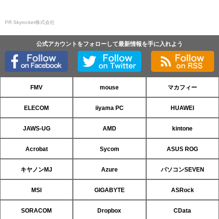
PR Skyrocket株式会社
公式アカウントをフォローして最新情報を手に入れよう
FMV
mouse
マカフィー
ELECOM
iiyama PC
HUAWEI
JAWS-UG
AMD
kintone
Acrobat
Sycom
ASUS ROG
キヤノンMJ
Azure
パソコンSEVEN
MSI
GIGABYTE
ASRock
SORACOM
Dropbox
CData