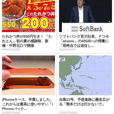
たれかつ丼が200円引き！ 「た
ソフトバンク宮川社長、ドコモ
れとん」初の夏の感謝祭、新
「ahamo」の40GBへの増量に
橋・中野北口で開催
「現時点では追従し...
2026年7月30日
2026年8月4日
iPhoneケース、卒業しました。
台風13号、予想進路に懸念広が
これからは最高に使いやすい「i
る「熊本だけは行かないで」
Phoneバック...
2026年7月28日
2026年7月30日