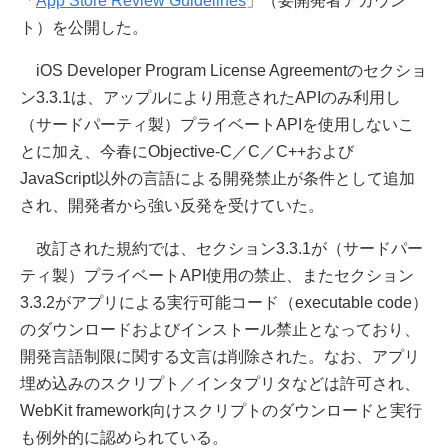
「
App Store Review Guidelines
」（要開発者アカウン
ト）を公開した。
iOS Developer Program License Agreementのセクショ
ン3.3.1は、アップルにより用意されたAPIのみ利用し
（サードパーティ製）プライベートAPIを使用しないこ
とに加え、今春にObjective-C／C／C++および
JavaScript以外の言語による開発禁止が条件として追加
され、開発者から強い反発を受けていた。
改訂された規約では、セクション3.3.1が（サードパー
ティ製）プライベートAPI使用の禁止、またセクション
3.3.2がアプリによる実行可能コード（executable code）
のダウンロードおよびインストール禁止となっており、
開発言語制限に関する文言は削除された。なお、アプリ
埋め込みのスクリプト／インタプリタなどは許可され、
WebKit framework向けスクリプトのダウンロードと実行
も例外的に認められている。