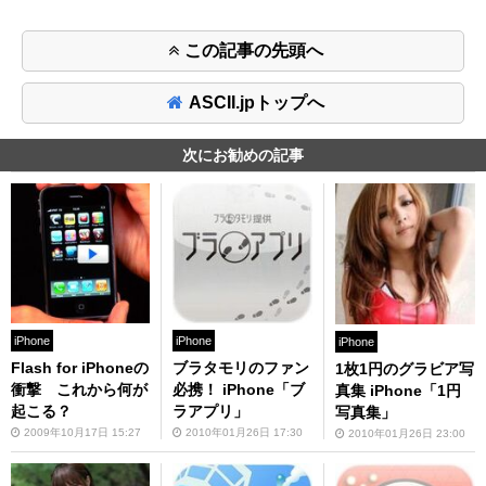
この記事の先頭へ
ASCII.jpトップへ
次にお勧めの記事
iPhone
iPhone
iPhone
Flash for iPhoneの
ブラタモリのファン
1枚1円のグラビア写
衝撃 これから何が
必携！ iPhone「ブ
真集 iPhone「1円
起こる？
ラアプリ」
写真集」
2009年10月17日 15:27
2010年01月26日 17:30
2010年01月26日 23:00