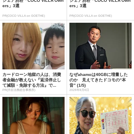
シェア別荘「COCO VILLA Own
シェア別荘「COCO VILLA Own
ers」3選
ers」3選
PR(COCO VILLA on GOETHE)
PR(COCO VILLA on GOETHE)
カードローン地獄の人は、消費
なぜahamoは40GBに増量した
者金融が教えない『返済停止し
のか 見えてきたドコモの“本
て減額・免除する方法』で...
音” (1/5)
PR(渋谷法務総合事務所)
2026年8月6日