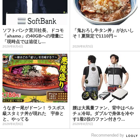
ソフトバンク宮川社長、ドコモ
「鬼おろし牛タン丼」がおいし
「ahamo」の40GBへの増量に
そ！夏限定で1110円～
「現時点では追従し...
2026年8月4日
2026年8月5日
うなぎ一尾がドーン！ ラスボス
腰は大風量ファン、背中はペル
級スタミナ丼が現れた 宇奈と
チェ冷却。ダブルで身体を冷や
と、やってる
す1着2役のファン付きウ...
2026年8月6日
2026年8月5日
Recommended by