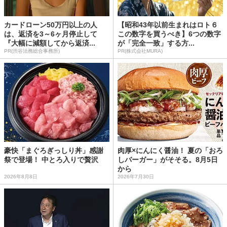
カードローン50万円以上の人
【昭和43年以前生まれはロト６
は、返済を3～6ヶ月停止して
この数字を買うべき】6つの数字
『大幅に減額してから返済...
が「完全一致」する方...
PR(渋谷法務総合事務所)
PR(株式会社MURA)
豪快「まぐろぎっしり丼」感謝
肉厚×にんにく醤油！ 夏の「おろ
祭で登場！ 中とろ入りで贅沢
しバーガー」がそそる。8月5日
から
2026年8月8日
2026年7月30日