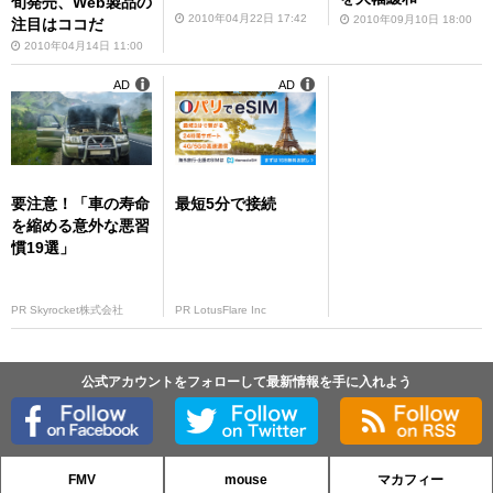
旬発売、Web製品の
2010年04月22日 17:42
2010年09月10日 18:00
注目はココだ
2010年04月14日 11:00
AD
AD
要注意！「車の寿命
最短5分で接続
を縮める意外な悪習
慣19選」
PR Skyrocket株式会社
PR LotusFlare Inc
公式アカウントをフォローして最新情報を手に入れよう
FMV
mouse
マカフィー