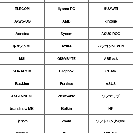
ELECOM
iiyama PC
HUAWEI
JAWS-UG
AMD
kintone
Acrobat
Sycom
ASUS ROG
キヤノンMJ
Azure
パソコンSEVEN
MSI
GIGABYTE
ASRock
SORACOM
Dropbox
CData
Backlog
Fortinet
ASUS
JAPANNEXT
ViewSonic
ソフマップ
brand new ME!
Belkin
HP
ヤマハ
Zoom
ソフトバンクのIoT