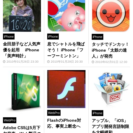
iPhone
iPhone
iPhone
金田朋子など人気声
息でシャトルを飛ば
タッチでドンカッ！
優を起用 iPhone
そう！ iPhone「フ
iPhone「太鼓の達
「美声時計」
ーフーミントン」
人」が発売
2010年01月26日 23:30
2010年01月29日 20:30
2010年02月01日 12:30
WebPro
iPhone
FlashのiPhone対
アップル、「iOS」
WebPro
応、事実上断念へ
アプリ開発言語制限
Adobe CS5は5月下
を大幅緩和