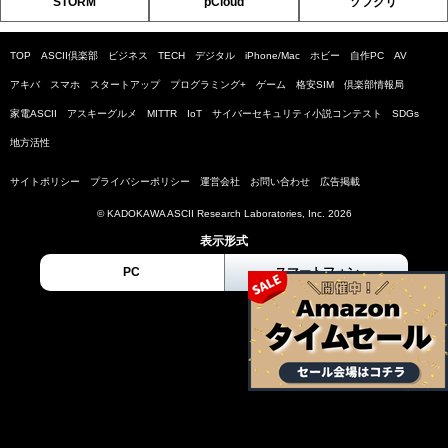
STORM
pCloud
ソフクリ
TOP
ASCII倶楽部
ビジネス
TECH
デジタル
iPhone/Mac
ホビー
自作PC
AV
アキバ
スマホ
スタートアップ
プログラミング+
ゲーム
格安SIM
倶楽部情報局
家電ASCII
アスキーグルメ
MITTR
IoT
サイバーセキュリティ小説コンテスト
SDGs
地方活性
サイトポリシー
プライバシーポリシー
運営会社
お問い合わせ
広告掲載
© KADOKAWA ASCII Research Laboratories, Inc. 2026
表示形式
PC
スマートフォン