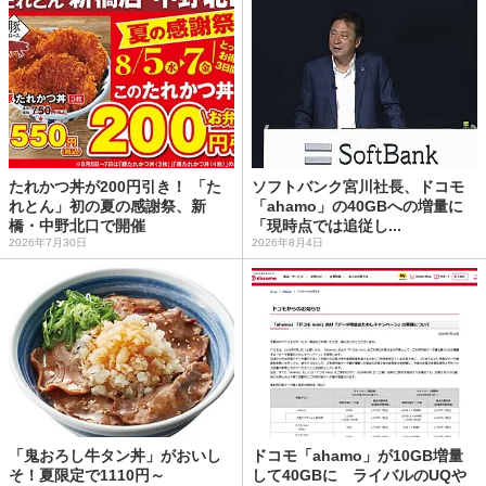
たれかつ丼が200円引き！ 「た
ソフトバンク宮川社長、ドコモ
れとん」初の夏の感謝祭、新
「ahamo」の40GBへの増量に
橋・中野北口で開催
「現時点では追従し...
2026年7月30日
2026年8月4日
「鬼おろし牛タン丼」がおいし
ドコモ「ahamo」が10GB増量
そ！夏限定で1110円～
して40GBに ライバルのUQや