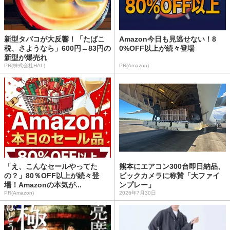
新型タバコが大反響！「たばこ
Amazon今日も見逃せない！8
税、さようなら」600円→83円の
0%OFF以上が続々登場
新型が爆売れ
PR(株式会社HAL)
PR(Amazon)
「え、こんなセールやってた
熊本にエアコン300台即日納品、
の？」80％OFF以上が続々登
ビックカメラに称賛「大ファイ
場！Amazonの本気が...
ンプレー」
PR(Amazon)
2026年7月30日