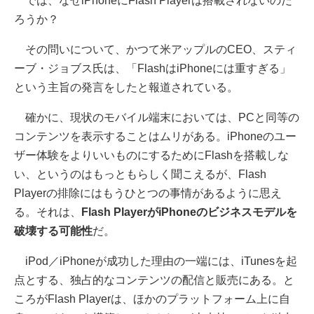
では、なぜiPhoneにFlash Playerは搭載されないのだ
ろうか？
その問いについて、かつて米アップルのCEO、スティ
ーブ・ジョブス氏は、「FlashはiPhoneには重すぎる」
という主旨の発言をしたと報道されている。
確かに、現状のモバイル端末においては、PCと同等の
コンテンツを表示することはムリがある。iPhoneのユー
ザー体験をよりいいものにするためにFlashを搭載しな
い、というのはもっともらしく聞こえるが、Flash
Playerの排除にはもうひとつの事情があるように思え
る。それは、
Flash PlayerがiPhoneのビジネスモデルを
破壊する可能性
だ。
iPod／iPhoneが成功した理由の一端には、iTunesを起
点とする、独占的なコンテンツの配信と販売にある。と
ころがFlash Playerは、ほかのプラットフォーム上に自