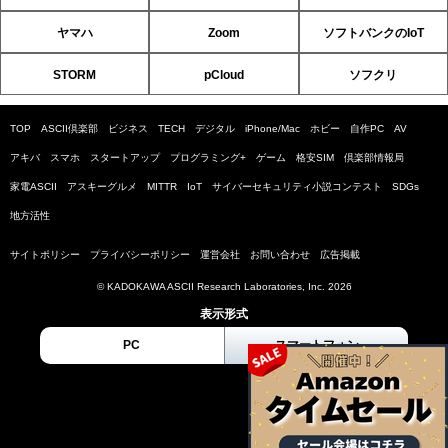
ヤマハ
Zoom
ソフトバンクのIoT
STORM
pCloud
ソフクリ
TOP
ASCII倶楽部
ビジネス
TECH
デジタル
iPhone/Mac
ホビー
自作PC
AV
アキバ
スマホ
スタートアップ
プログラミング+
ゲーム
格安SIM
倶楽部情報局
家電ASCII
アスキーグルメ
MITTR
IoT
サイバーセキュリティ小説コンテスト
SDGs
地方活性
サイトポリシー
プライバシーポリシー
運営会社
お問い合わせ
広告掲載
© KADOKAWA ASCII Research Laboratories, Inc. 2026
表示形式
PC
スマートフォン