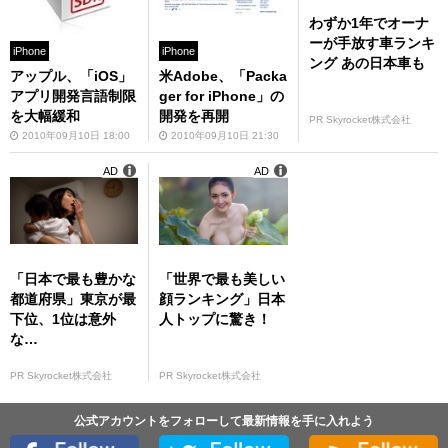
わずか1年でオーナ
ーが手放す車ランキ
iPhone
iPhone
ング あの日本車も
アップル、「iOS」
米Adobe、「Packa
アプリ開発言語制限
ger for iPhone」の
を大幅緩和
開発を再開
PR Skyrocket株式会社
2010年09月10日 18:00
2010年09月10日 21:30
AD
AD
「日本で最も豊かな
「世界で最も美しい
都道府県」東京が最
顔ランキング」日本
下位、1位は意外
人トップに驚き！
な…
PR Skyrocket株式会社
PR Skyrocket株式会社
公式アカウントをフォローして最新情報を手に入れよう