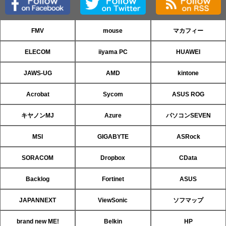
FMV
mouse
マカフィー
ELECOM
iiyama PC
HUAWEI
JAWS-UG
AMD
kintone
Acrobat
Sycom
ASUS ROG
キヤノンMJ
Azure
パソコンSEVEN
MSI
GIGABYTE
ASRock
SORACOM
Dropbox
CData
Backlog
Fortinet
ASUS
JAPANNEXT
ViewSonic
ソフマップ
brand new ME!
Belkin
HP