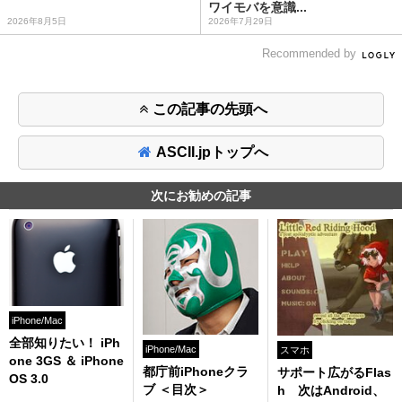
ワイモバを意識...
2026年8月5日
2026年7月29日
Recommended by
この記事の先頭へ
ASCII.jpトップへ
次にお勧めの記事
iPhone/Mac
全部知りたい！ iPh
iPhone/Mac
スマホ
one 3GS ＆ iPhone
都庁前iPhoneクラ
サポート広がるFlas
OS 3.0
ブ ＜目次＞
h 次はAndroid、