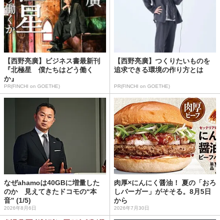
【西野亮廣】ビジネス書最新刊
【西野亮廣】つくりたいものを
『北極星 僕たちはどう働く
追求できる環境の作り方とは
か』
PR(FINCHI on GOETHE)
PR(FINCHI on GOETHE)
なぜahamoは40GBに増量した
肉厚×にんにく醤油！ 夏の「おろ
のか 見えてきたドコモの“本
しバーガー」がそそる。8月5日
音” (1/5)
から
2026年8月6日
2026年7月30日