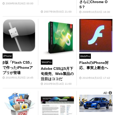
さらにChrome O
2009年06月26日 00:00
S？
2007年09月03日 21:00
2009年10月22日 16:30
iPhone
WebPro
β版「Flash CS5」
FlashのiPhone対
WebPro
で作ったiPhoneア
応、事実上断念へ
Adobe CS5は5月下
プリが登場
旬発売、Web製品の
2010年01月25日 14:45
2010年04月22日 17:42
注目はココだ
2010年04月14日 11:00
AD