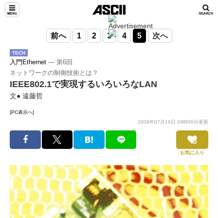
前へ
1
2
3
4
5
次へ
TECH
入門Ethernet
― 第6回
ネットワークの制御技術とは？
IEEE802.1で実現するいろいろなLAN
文● 遠藤哲
[PC表示へ]
2009年07月16日 09時00分更新
お気に入り