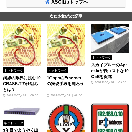
ASCII.jpトップへ
次にお勧めの記事
ネットワーク
スカイブルーのApr
esiaが低コストな10
ネットワーク
ネットワーク
GbEを促進
銅線の限界に挑む10
1GbpsのEthernet
2009年06月02日 09:00
GBASE-Tの仕組み
の実現手段を知ろう
とは？
2009年07月09日 09:00
2009年07月02日 09:00
ネットワーク
3年目でようやく出