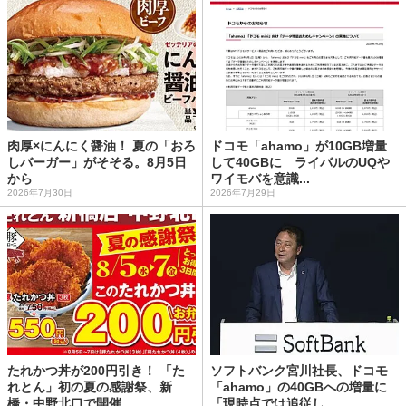
肉厚×にんにく醤油！ 夏の「おろ
ドコモ「ahamo」が10GB増量
しバーガー」がそそる。8月5日
して40GBに ライバルのUQや
から
ワイモバを意識...
2026年7月30日
2026年7月29日
たれかつ丼が200円引き！ 「た
ソフトバンク宮川社長、ドコモ
れとん」初の夏の感謝祭、新
「ahamo」の40GBへの増量に
橋・中野北口で開催
「現時点では追従し...