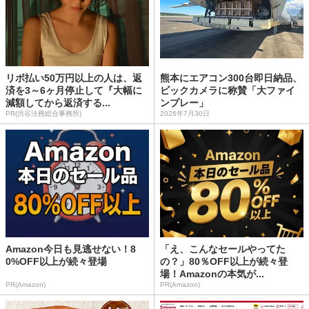
リボ払い50万円以上の人は、返
熊本にエアコン300台即日納品、
済を3～6ヶ月停止して『大幅に
ビックカメラに称賛「大ファイ
減額してから返済する...
ンプレー」
PR(渋谷法務総合事務所)
2026年7月30日
Amazon今日も見逃せない！8
「え、こんなセールやってた
0%OFF以上が続々登場
の？」80％OFF以上が続々登
場！Amazonの本気が...
PR(Amazon)
PR(Amazon)