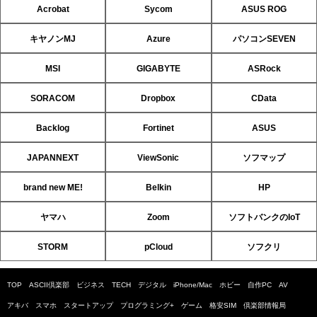
Acrobat
Sycom
ASUS ROG
キヤノンMJ
Azure
パソコンSEVEN
MSI
GIGABYTE
ASRock
SORACOM
Dropbox
CData
Backlog
Fortinet
ASUS
JAPANNEXT
ViewSonic
ソフマップ
brand new ME!
Belkin
HP
ヤマハ
Zoom
ソフトバンクのIoT
STORM
pCloud
ソフクリ
TOP
ASCII倶楽部
ビジネス
TECH
デジタル
iPhone/Mac
ホビー
自作PC
AV
アキバ
スマホ
スタートアップ
プログラミング+
ゲーム
格安SIM
倶楽部情報局