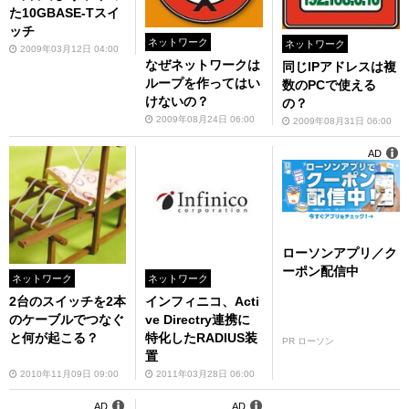
た10GBASE-Tスイ
ッチ
ネットワーク
ネットワーク
2009年03月12日 04:00
なぜネットワークは
同じIPアドレスは複
ループを作ってはい
数のPCで使える
けないの？
の？
2009年08月24日 06:00
2009年08月31日 06:00
AD
ローソンアプリ／ク
ーポン配信中
ネットワーク
ネットワーク
2台のスイッチを2本
インフィニコ、Acti
のケーブルでつなぐ
ve Directry連携に
と何が起こる？
特化したRADIUS装
PR ローソン
置
2010年11月09日 09:00
2011年03月28日 06:00
AD
AD