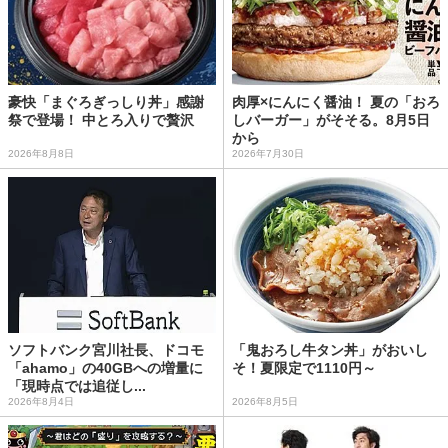
豪快「まぐろぎっしり丼」感謝
肉厚×にんにく醤油！ 夏の「おろ
祭で登場！ 中とろ入りで贅沢
しバーガー」がそそる。8月5日
から
2026年8月8日
2026年7月30日
ソフトバンク宮川社長、ドコモ
「鬼おろし牛タン丼」がおいし
「ahamo」の40GBへの増量に
そ！夏限定で1110円～
「現時点では追従し...
2026年8月4日
2026年8月5日