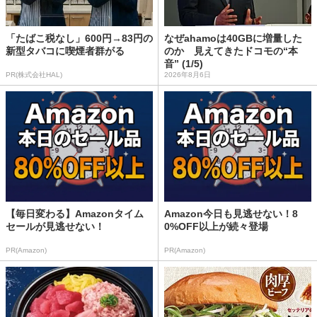
「たばこ税なし」600円→83円の
なぜahamoは40GBに増量した
新型タバコに喫煙者群がる
のか 見えてきたドコモの“本
音” (1/5)
PR(株式会社HAL)
2026年8月6日
【毎日変わる】Amazonタイム
Amazon今日も見逃せない！8
セールが見逃せない！
0%OFF以上が続々登場
PR(Amazon)
PR(Amazon)