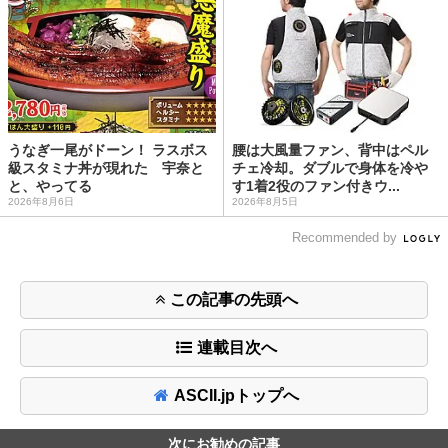
うなぎ一尾がドーン！ ラスボス
腰は大風量ファン、背中はペル
級スタミナ丼が現れた 宇奈と
チェ冷却。ダブルで身体を冷や
と、やってる
す1着2役のファン付きウ...
2026年8月6日
2026年8月5日
Recommended by
この記事の先頭へ
連載目次へ
ASCII.jpトップへ
次にお勧めの記事