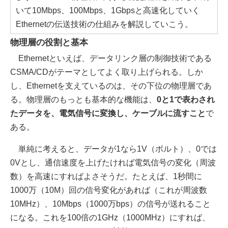
いて10Mbps、100Mbps、1Gbpsと高速化していく
Ethernetの伝送技術の仕組みを解説していこう。
物理層の役割と基本
Ethernetといえば、データリンク層の制御技術である
CSMA/CDがテーマとしてよく取り上げられる。しか
し、Ethernetを支えているのは、その下位の物理層であ
る。物理層のもっとも基本的な機能は、
0と1で表わされ
たデータを、電気信号に変換し、ケーブルに流すこと
で
ある。
単純に考えると、データが1なら1V（ボルト）、0では
0Vとし、通信速度を上げたければ電気信号の変化（周波
数）を高速にすればよさそうだ。たとえば、1秒間に
1000万（10M）回の信号変化があれば（これが周波数
10MHz）、10Mbps（1000万bps）の信号が送れること
になる。これを100倍の1GHz（1000MHz）にすれば、