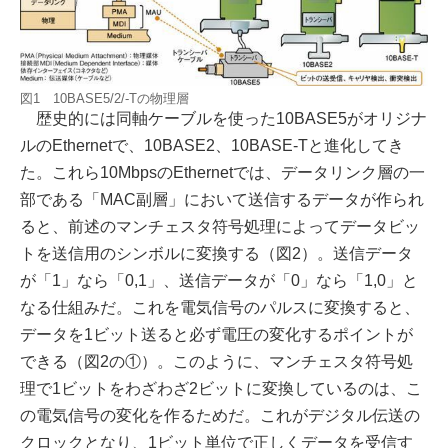
図1 10BASE5/2/-Tの物理層
歴史的には同軸ケーブルを使った10BASE5がオリジナ
ルのEthernetで、10BASE2、10BASE-Tと進化してき
た。これら10MbpsのEthernetでは、データリンク層の一
部である「MAC副層」において送信するデータが作られ
ると、前述のマンチェスタ符号処理によってデータビッ
トを送信用のシンボルに変換する（図2）。送信データ
が「1」なら「0,1」、送信データが「0」なら「1,0」と
なる仕組みだ。これを電気信号のパルスに変換すると、
データを1ビット送ると必ず電圧の変化するポイントが
できる（図2の①）。このように、マンチェスタ符号処
理で1ビットをわざわざ2ビットに変換しているのは、こ
の電気信号の変化を作るためだ。これがデジタル伝送の
クロックとなり、1ビット単位で正しくデータを受信す