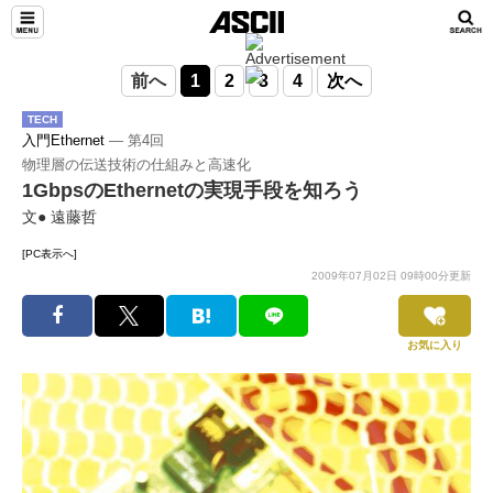
前へ
1
2
3
4
次へ
TECH
入門Ethernet
― 第4回
物理層の伝送技術の仕組みと高速化
1GbpsのEthernetの実現手段を知ろう
文● 遠藤哲
[PC表示へ]
2009年07月02日 09時00分更新
お気に入り