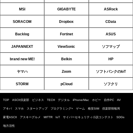
MSI
GIGABYTE
ASRock
SORACOM
Dropbox
CData
Backlog
Fortinet
ASUS
JAPANNEXT
ViewSonic
ソフマップ
brand new ME!
Belkin
HP
ヤマハ
Zoom
ソフトバンクのIoT
STORM
pCloud
ソフクリ
TOP
ASCII倶楽部
ビジネス
TECH
デジタル
iPhone/Mac
ホビー
自作PC
AV
アキバ
スマホ
スタートアップ
プログラミング+
ゲーム
格安SIM
倶楽部情報局
家電ASCII
アスキーグルメ
MITTR
IoT
サイバーセキュリティ小説コンテスト
SDGs
地方活性