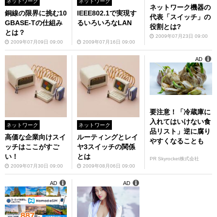
ネットワーク
ネットワーク
ネットワーク機器の
銅線の限界に挑む10
IEEE802.1で実現す
代表「スイッチ」の
GBASE-Tの仕組み
るいろいろなLAN
役割とは?
とは？
2009年07月23日 09:00
2009年07月09日 09:00
2009年07月16日 09:00
AD
要注意！「冷蔵庫に
入れてはいけない食
ネットワーク
ネットワーク
品リスト」逆に腐り
高価な企業向けスイ
ルーティングとレイ
やすくなることも
ッチはここがすご
ヤ3スイッチの関係
い！
とは
PR Skyrocket株式会社
2009年07月30日 09:00
2009年08月06日 09:00
AD
AD