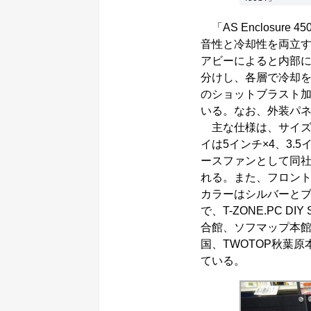
「AS Enclosure
音性と冷却性を両立す
アビーによると内部に
分けし、各層で冷却
のショットブラスト
いる。なお、外装パ
主な仕様は、サイズが21
イは5インチ×4、3.5
ースファンとして同社製N
れる。また、フロントに
カラーはシルバーとブ
で、T-ZONE.PC 
合館、ソフマップ本館、
国、TWOTOP秋葉
ている。