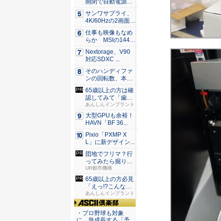
開閉で自動電源O
N/OF...
サンワサプライ、
4K/60Hzの2画面
出...
仕事も映像もなめ
らか MSIの144H
z...
Nextorage、V90
対応SDXC ...
そのハンディファ
ンの回転数、本
当？ 20...
65歳以上の方は確
認してみて「歯を
抜いた...
あんしんインプラント
大型GPUも余裕！
HAVN「BF 36...
Pixio「PXMP X
L」に新デザイン...
団地でフリマ？行
ってみたら掘り出
しものが...
UR都市機構
65歳以上の方必見
「えっ!?こんなお
値段...
あんしんインプラント
ASCII倶楽部
・プロ野球も対象
に、急成長する「予