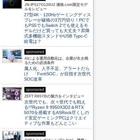
JN-IPS27G120U2 価格.com限定モデ
ルをレビュー
27型4K・120Hzゲーミングディス
プレーが破格の3万円切り！PCで
もPS5でもSwitch 2でも使えるモ
デルだけど買っても大丈夫？昇降
式多機能スタンドやUSB Typc-C
給電は？
sponsored
AIによる運用自動化は、企業が生き残
るための必須条件
属人化、人手不足、アラートだら
け 「FortiSOC」が目指す次世代
SOC改革
sponsored
ZEFT R65YBの魅力をインタビュー
次世代でも、次々世代でも戦え
る!?Ryzen 9 9950X3D2＆RTX
5070を搭載するASRock尽くしの
ド安定ゲーミングPCはクリエイ
ティブな作業もどんとこい
sponsored