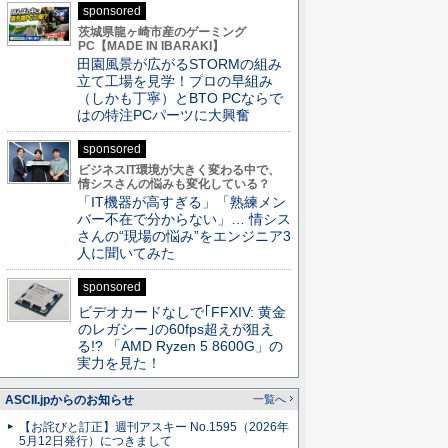
sponsored
茨城県龍ヶ崎市産のゲーミング
PC【MADE IN IBARAKI】
田園風景が広がるSTORMの組み
立て工場を見学！プロの早組み
（しかも丁寧）とBTO PCならで
はの特注PCパーツに大興奮
sponsored
ビジネスIT環境が大きく変わる中で、
情シスさんの悩みも変化している？
「IT機器が高すぎる」「熟練メン
バー不在で分からない」… 情シス
さんの“現場の悩み”をエンジニア3
人に聞いてみた
sponsored
ビデオカードなしで｢FFXIV: 黄金
のレガシー｣の60fps超えが狙え
る!? 「AMD Ryzen 5 8600G」の
実力を見た！
ASCII.jpからのお知らせ
一覧へ
【お詫びと訂正】週刊アスキー No.1595（2026年
5月12日発行）につきまして