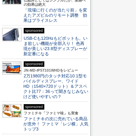
仕組みとしてはシンプルだが、業務へ
の効果は絶大
「現場に行くのが当たり前」を変
えたアズビルのリモート調整 効
果はプライスレス
sponsored
USB-Cも120Hzもピボットも。い
ま欲しい機能が全部入り！ 色再
現が美しい23.8型ディスプレーが
新定番になる
sponsored
JN-MD-IPST101WHDをレビュー
2万1980円のタッチ対応10.1型モ
バイルディスプレー、ワイド
HD（1540×720ドット）＆アスペ
クト比77：36って聞きなじみない
けど使いやすいの？
sponsored
ファミチキ「ファミマ味」も実食
ファミチキの次に売れている商品
が意外！ ファミマ「レジ横」人気
トップ3