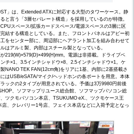
 450ST」は、Extended ATXに対応する大型のタワーケース。静
ると言う「3層セパレート構造」を採用しているのが特徴。
CPUスペース/拡張カードスペース/電源スペースの3層に区
を完結する構造としている。また、フロントパネルはアビー初
加工をセンター部に、周辺部にヘアラント加工を組み合わせて
ネルはアルミ製、内部はスチール製となっている。
9(W)×579(D)×499(H)mm。電源は非搭載。ドライブベ
インチ×1、3.5インチシャドウ×8、2.5インチシャドウ×1。ケ
ANO TEK FAN(12cm角)をリアに1基、内部に2基搭載さ
はUSB/eSATA/マイク/ヘッドホンの各ポートを用意。本体
ラックの2タイプが用意されている。予価は3万9980円前後
DIY SHOP、ソフマップリユース総合館、ソフマップパソコン総
ツクモパソコン本店、TSUKUMO eX.、ツクモケース王
原本店、クレバリー1号店、フェイス本店などに入荷予定となっ