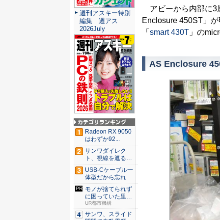
アビーから内部に3
週刊アスキー特別
Enclosure 45
編集 週アス
2026July
「
smart 430T
」のmic
AS Enclosure 4
Radeon RX 9050
はわずか92...
サンワダイレク
ト、視線を遮るフ
ェルト製デ...
USB-Cケーブル一
体型だから忘れな
い！...
モノが捨てられず
に困っていた里歩
が、新た...
UR都市機構
サンワ、スライド