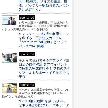
386H搭載で、サイズと重量、性
能、バッテリー駆動時間のバラン
スが絶妙だった
sponsored
シリーズ最小・最軽量、申し込みから
最短4営業日。モバイル通信対応でキャ
ッシュレス導入のハードルを下げる
キャッシュレス決済の利用シーン
を広げる 三井住友カードの
「stera terminal light」とソフト
バンクのIoT回線
sponsored
手ぶらで挑戦できるアプライド豊
田店の自作PC組み立てイベント
で感動の完成体験を！ プロのスタ
ッフによるサポートで初参加でも
安心
sponsored
ガバナンスの徹底で安全を担保し、AI
活用の促進で目指すのは“トレジャー
Box”という成長エンジン
“120TB消失危機”を救ったBox。
ゼネラルが挑むグローバルデータ