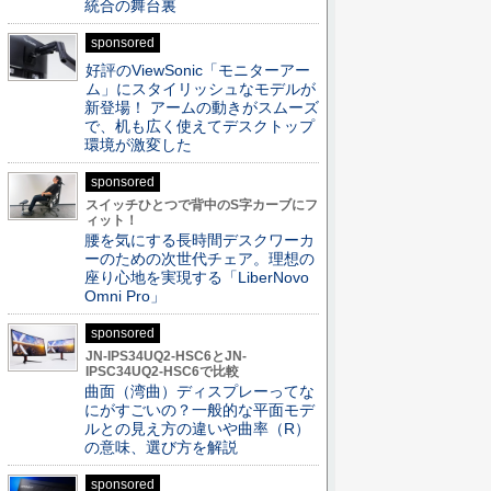
統合の舞台裏
sponsored
好評のViewSonic「モニターアー
ム」にスタイリッシュなモデルが
新登場！ アームの動きがスムーズ
で、机も広く使えてデスクトップ
環境が激変した
sponsored
スイッチひとつで背中のS字カーブにフ
ィット！
腰を気にする長時間デスクワーカ
ーのための次世代チェア。理想の
座り心地を実現する「LiberNovo
Omni Pro」
sponsored
JN-IPS34UQ2-HSC6とJN-
IPSC34UQ2-HSC6で比較
曲面（湾曲）ディスプレーってな
にがすごいの？一般的な平面モデ
ルとの見え方の違いや曲率（R）
の意味、選び方を解説
sponsored