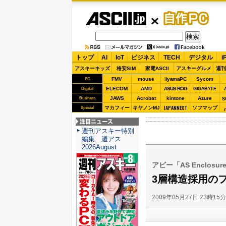
ASCII.jp
自作PC
トップ
AI
IoT
ビジネス
TECH
デジタル
i
アスキーキッズ
格安SIM
家電ASCII
アスキーグルメ
週刊
FMV
mouse
iiyamaPC
Sycom
PC
ELECOM
AMD
ASUS ROG
Digital
GIGABYTE
JAWS
Acrobat
kintone
Azure
Business
S
JAPANNEXT
マカフィー
キヤノンMJ
ソフマップ
Special
注目ニュース
週刊アスキー特別
編集 週アス
2026August
アビー「AS Enclosure
3層構造採用の
2009年05月27日 23時15