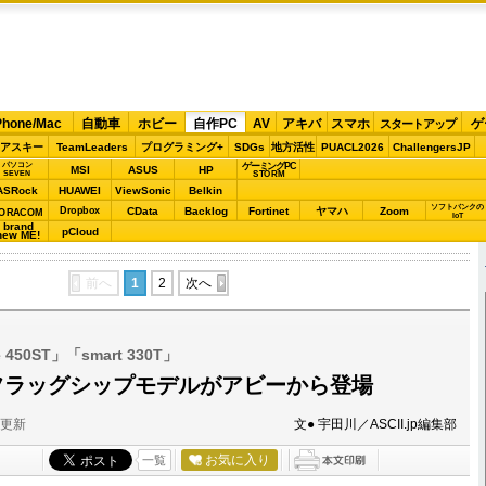
Phone/Mac
自動車
ホビー
自作PC
AV
アキバ
スマホ
ゲ
スタートアップ
アスキー
TeamLeaders
プログラミング+
SDGs
地方活性
PUACL2026
ChallengersJP
パソコン
ゲーミングPC
MSI
ASUS
HP
STORM
SEVEN
ASRock
HUAWEI
ViewSonic
Belkin
ソフトバンクの
Dropbox
CData
Backlog
Fortinet
ヤマハ
Zoom
ORACOM
IoT
brand
pCloud
new ME!
前へ
1
2
次へ
 450ST」「smart 330T」
フラッグシップモデルがアビーから登場
分更新
文● 宇田川／ASCII.jp編集部
お気に入り
一覧