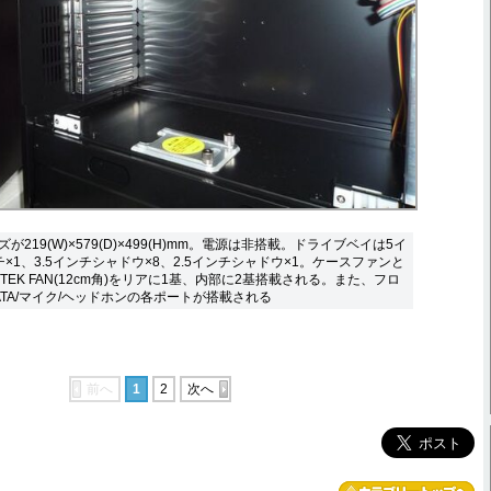
219(W)×579(D)×499(H)mm。電源は非搭載。ドライブベイは5イ
ンチ×1、3.5インチシャドウ×8、2.5インチシャドウ×1。ケースファンと
 TEK FAN(12cm角)をリアに1基、内部に2基搭載される。また、フロ
SATA/マイク/ヘッドホンの各ポートが搭載される
前へ
1
2
次へ