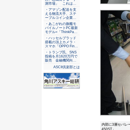
測市場」 これは…
・アマゾン配送を支
える物流大手、ステ
ーブルコイン企業…
・あこがれの旗艦モ
バイルノートPC最新
モデル=「ThinkPa…
・ハッセルブラッド
搭載の頂上カメラ・
スマホ「OPPO Fin…
・トランプ氏、SNS
投稿を月1620万円で
販売 金融機関向…
ASCII倶楽部とは
内部に3層セパレー
450ST」