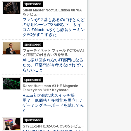
sponsored
Silent Master Noctua Edition X870A
をレビュー
ファンが12基もあるのにほとんど
の活用シーンで35dB以下、サイ
コムのNoctua尽くし静音ゲーミン
グPCがすごすぎた
sponsored
フォーティネット フィールドCTOがAI
とIT部門の付き合い方を語る
AIに振り回されないIT部門になる
ため、IT部門が今考えなければな
らないこと
sponsored
Razer Huntsman V3 HE Magnetic
Tenkeyless 8kHz Keyboard
Razer初の磁気式スイッチ採
用？ 低価格と多機能を両立した
ゲーミングキーボードを試してみ
た
sponsored
STYLE-14FH132-U5-UCSXをレビュー