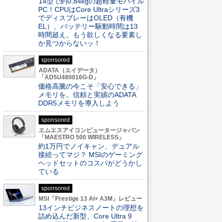
14型で約0.84kgの超軽量モバイル
PC！CPUはCore Ultraシリーズ3
でディスプレーはOLED（有機
EL）、バッテリー駆動時間は13
時間超え。もう欲しくなる要素し
か見つからないッ！
sponsored
ADATA（エイデータ）
「AD5U480016G-D」
価格高騰の今こそ「安心できる」
メモリを。信頼と実績のADATA
DDR5メモリを導入しよう
sponsored
エムエスアイコンピュータージャパン
「MAESTRO 500 WIRELESS」
約1万円でノイキャン、デュアル
接続ってマジ？ MSIのゲーミング
ヘッドセットのコスパがどうかし
ている
sponsored
MSI「Prestige 13 AI+ A3M」レビュー
13インチビジネスノートの理想を
詰め込んだ新型、Core Ultra 9