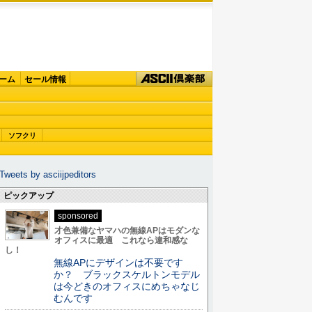
ーム
セール情報
ソフクリ
Tweets by asciijpeditors
ピックアップ
sponsored
才色兼備なヤマハの無線APはモダンな
オフィスに最適 これなら違和感な
し！
無線APにデザインは不要です
か？ ブラックスケルトンモデル
は今どきのオフィスにめちゃなじ
むんです