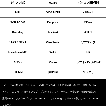
キヤノンMJ
Azure
パソコンSEVEN
MSI
GIGABYTE
ASRock
SORACOM
Dropbox
CData
Backlog
Fortinet
ASUS
JAPANNEXT
ViewSonic
ソフマップ
brand new ME!
Belkin
HP
ヤマハ
Zoom
ソフトバンクのIoT
STORM
pCloud
ソフクリ
TOP
ASCII倶楽部
ビジネス
TECH
デジタル
iPhone/Mac
ホビー
自作PC
AV
アキバ
スマホ
スタートアップ
プログラミング+
ゲーム
格安SIM
倶楽部情報局
家電ASCII
アスキーグルメ
MITTR
IoT
サイバーセキュリティ小説コンテスト
SDGs
地方活性