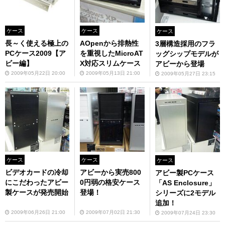
ケース
ケース
ケース
長～く使える極上の
AOpenから排熱性
3層構造採用のフラ
PCケース2009【ア
を重視したMicroAT
ッグシップモデルが
ビー編】
X対応スリムケース
アビーから登場
2009年05月22日 20:00
2009年05月13日 21:00
2009年05月27日 23:15
ケース
ケース
ケース
ビデオカードの冷却
アビーから実売800
アビー製PCケース
にこだわったアビー
0円弱の格安ケース
「AS Enclosure」
製ケースが発売開始
登場！
シリーズに2モデル
追加！
2009年06月26日 21:00
2009年07月02日 21:30
2009年07月24日 23:30