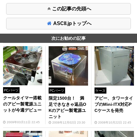
この記事の先頭へ
ASCII.jpトップへ
次にお勧めの記事
PCパーツ
PCパーツ
ケース
クールタイマー搭載
限定1500台！ 満
アビー、タワータイ
のアビー製電源ユニ
足できなきゃ返品O
プのMini-ITX対応P
ットが今週デビュー
Kのアビー製電源ユ
Cケースを発売
ニット
2009年03月11日 22:45
2008年12月02日 23:30
2008年10月22日 22:45