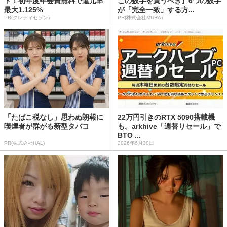
ド！初年度年会費無料で還元率
この数字を買うべき】6つの数字
最大1.125%
が「完全一致」する方...
PR(クレディセゾン)
PR(株式会社MURA)
「たばこ税なし」思わぬ朗報に
22万円引きのRTX 5090搭載機
喫煙者が群がる新型タバコ
も。arkhive「週替りセール」で
BTO ...
PR(株式会社HAL)
2026年6月30日