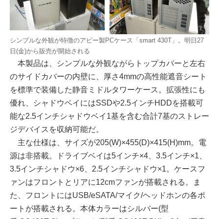
シンプルな外観が特徴のアビー製PCケース「smart 430T」。明日27
日(金)から販売が開始される
本製品は、シンプルな外観ながらトップカバーと左右
のサイドカバーの内壁に、厚さ4mmの高性能遮音シート
を標準で装備した静音ミドルタワーケース。拡張性にも
優れ、シャドウベイにはSSDや2.5インチHDDを搭載可
能な2.5インチシャドウベイ1基を含む合計7基のストレー
ジデバイスを収納可能だ。
主な仕様は、サイズが205(W)×455(D)×415(H)mm。電
源は非搭載。ドライブベイは5インチ×4、3.5インチ×1、
3.5インチシャドウ×6、2.5インチシャドウ×1。ケースフ
ァンはフロントとリアに12cmファンが搭載される。ま
た、フロントにはUSB/eSATA/マイク/ヘッドホンの各ポ
ートが搭載される。本体カラーはシルバー(型