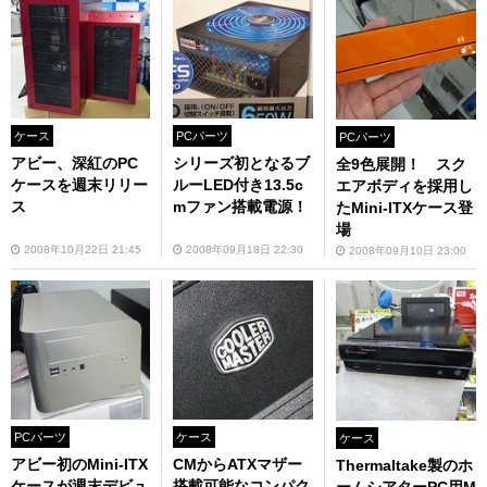
ケース
PCパーツ
PCパーツ
アビー、深紅のPC
シリーズ初となるブ
全9色展開！ スク
ケースを週末リリー
ルーLED付き13.5c
エアボディを採用し
ス
mファン搭載電源！
たMini-ITXケース登
場
2008年10月22日 21:45
2008年09月18日 22:30
2008年09月10日 23:00
PCパーツ
ケース
ケース
アビー初のMini-ITX
CMからATXマザー
Thermaltake製のホ
ケースが週末デビュ
搭載可能なコンパク
ームシアターPC用M