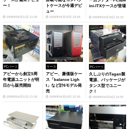
ー！
トケースが今週デビ
ini-ITXケースが登場
ュー
2008年08月21日 21:00
2009年04月15日 23:45
2009年04月16日 22:15
PCパーツ
ケース
PCパーツ
アビーから創立5周
アビー、廉価版ケー
久しぶりのTagan製
年電源ユニットが明
ス「balance Ligh
電源、パッケージが
日から販売開始
t」など計6モデル発
タンス型でユニー
売
ク！
2009年04月21日 21:30
2009年04月24日 22:30
2009年04月24日 23:55