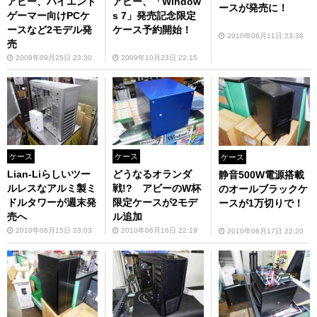
アビー、ハイエンド
アビー、「Window
ースが発売に！
ゲーマー向けPCケ
s 7」発売記念限定
ースなど2モデル発
ケース予約開始！
2010年06月11日 23:36
売
2009年09月25日 23:30
2009年10月23日 22:15
ケース
ケース
ケース
Lian-Liらしいツー
どうなるオランダ
静音500W電源搭載
ルレスなアルミ製ミ
戦!? アビーのW杯
のオールブラックケ
ドルタワーが週末発
限定ケースが2モデ
ースが1万切りで！
売へ
ル追加
2010年06月15日 23:03
2010年06月16日 22:19
2010年06月17日 22:20