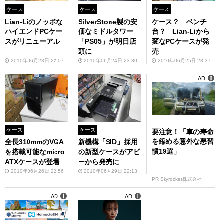
ケース
ケース
ケース
Lian-Liのノッポな
SilverStone製の安
ケース？ ベンチ
ハイエンドPCケー
価なミドルタワー
台？ Lian-Liから
スがリニューアル
「PS05」が明日店
変なPCケースが発
頭に
売
2010年06月23日 22:07
2010年06月24日 23:30
2010年06月25日 23:37
AD
ケース
ケース
要注意！「車の寿命
を縮める意外な悪習
全長310mmのVGA
新機構「SID」採用
慣19選」
を搭載可能なmicro
の新型ケースがアビ
ATXケースが登場
ーから発売に
2010年06月26日 22:56
2010年06月29日 22:13
PR Skyrocket株式会社
AD
AD