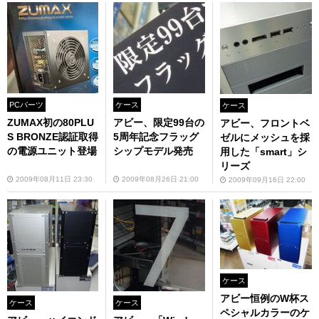
PCパーツ
ケース
ケース
ZUMAX初の80PLU
アビー、限定99台の
アビー、フロントベ
S BRONZE認証取得
5周年記念フラッグ
ゼルにメッシュを採
の電源ユニット登場
シップモデル発売
用した「smart」シ
リーズ
2009年08月11日 23:30
2009年08月26日 21:00
2009年09月16日 22:00
ケース
アビー恒例のW杯ス
ケース
ケース
ペシャルカラーのケ