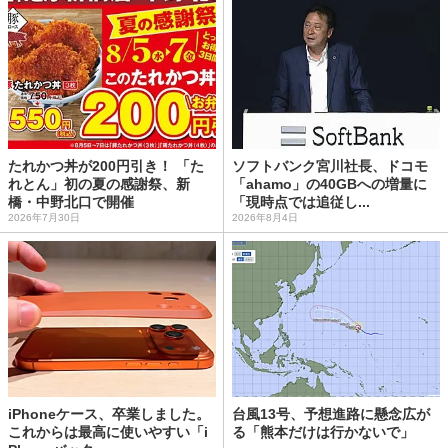
たれかつ丼が200円引き！ 「た
ソフトバンク宮川社長、ドコモ
れとん」初の夏の感謝祭、新
「ahamo」の40GBへの増量に
橋・中野北口で開催
「現時点では追従し...
2026年7月30日
2026年8月4日
iPhoneケース、卒業しました。
台風13号、予想進路に懸念広が
これからは最高に使いやすい「i
る「熊本だけは行かないで」