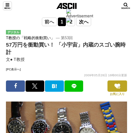
前へ
1
2
次へ
デジタル
T教授の「戦略的衝動買い」
― 第53回
57万円を衝動買い！ 「小宇宙」内蔵のスゴい腕時
計
文● T教授
[PC表示へ]
2009年05月28日 16時00分更新
お気に入り