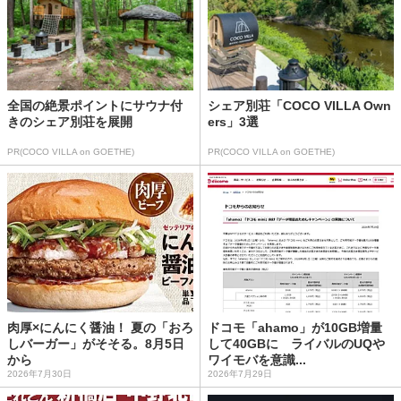
全国の絶景ポイントにサウナ付
シェア別荘「COCO VILLA Own
きのシェア別荘を展開
ers」3選
PR(COCO VILLA on GOETHE)
PR(COCO VILLA on GOETHE)
肉厚×にんにく醤油！ 夏の「おろ
ドコモ「ahamo」が10GB増量
しバーガー」がそそる。8月5日
して40GBに ライバルのUQや
から
ワイモバを意識...
2026年7月30日
2026年7月29日