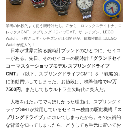
筆者の比較的よく使う腕時計たち。左から、ロレックスデイトナ、ロ
レックスGMT、スプリングドライブGMT、ザ･シチズン、LEGO
Watch。正確さはザ・シチズンが圧倒的だが、価格性能比はLEGO
Watchが超人的！
日本が世界に誇る腕時計ブランドのひとつに、セイコ
ーがある。先日、そのセイコーの腕時計「
グランドセイ
コー マスターショップモデル スプリングドライブ
GMT
」（以下、スプリングドライブGMT）を「戦略的」
に衝動買いしてしまった。お値段は、標準価格で
57万
7500円
。またしてもウルトラ金欠時代に突入だ。
大枚をはたいてでもほしかった理由は、スプリングド
ライブGMTが採用しているセイコー独自の駆動機構「
ス
プリングドライブ
」にホレてしまったから。その技術的
な背景を知ってしまったら、どうしても手元に置いてお