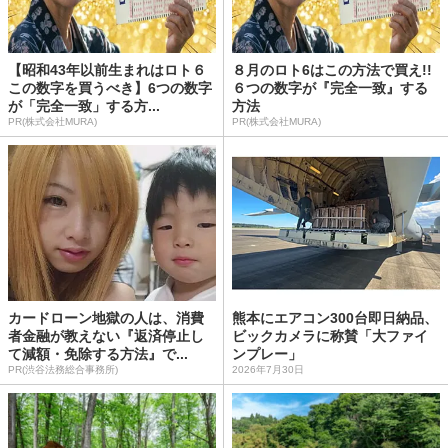
【昭和43年以前生まれはロト６
８月のロト6はこの方法で買え!!
この数字を買うべき】6つの数字
６つの数字が『完全一致』する
が「完全一致」する方...
方法
PR(株式会社MURA)
PR(株式会社MURA)
カードローン地獄の人は、消費
熊本にエアコン300台即日納品、
者金融が教えない『返済停止し
ビックカメラに称賛「大ファイ
て減額・免除する方法』で...
ンプレー」
PR(渋谷法務総合事務所)
2026年7月30日