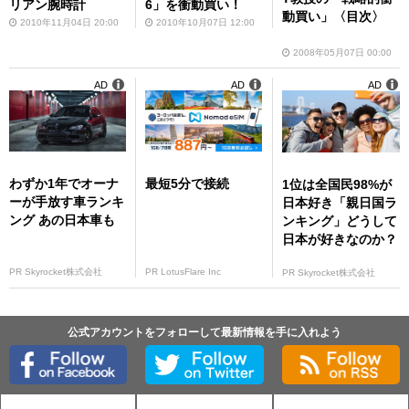
リアン腕時計
6」を衝動買い！
動買い」〈目次〉
2010年11月04日 20:00
2010年10月07日 12:00
2008年05月07日 00:00
AD
AD
AD
わずか1年でオーナ
最短5分で接続
1位は全国民98%が
ーが手放す車ランキ
日本好き「親日国ラ
ング あの日本車も
ンキング」どうして
日本が好きなのか？
PR Skyrocket株式会社
PR LotusFlare Inc
PR Skyrocket株式会社
公式アカウントをフォローして最新情報を手に入れよう