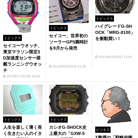
トピックス
ハイグレードG-SH
トピックス
OCK「MRG-8100」
セイコー、世界初の
トピックス
を衝動買い！
ソーラーGPS腕時計
セイコーウオッチ、
を9月から発売
東京マラソン限定3
2011年03月25日 12:00
D加速度センサー搭
載ランニングウオッ
2012年03月05日 21:30
チ
2013年11月13日 20:34
トピックス
トピックス
人生を楽しく薄く長
カシオG-SHOCK史
ビジネス
く生きたい人のイタ
上最大の「GXW-5
T教授の「戦略的衝