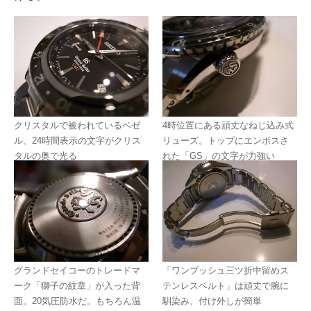
クリスタルで被われているベゼ
4時位置にある頑丈なねじ込み式
ル、24時間表示の文字がクリス
リューズ。トップにエンボスさ
タルの奥で光る
れた「GS」の文字が力強い
グランドセイコーのトレードマ
「ワンプッシュ三ツ折中留めス
ーク「獅子の紋章」が入った背
テンレスベルト」は頑丈で腕に
面。20気圧防水だ。もちろん温
馴染み、付け外しが簡単