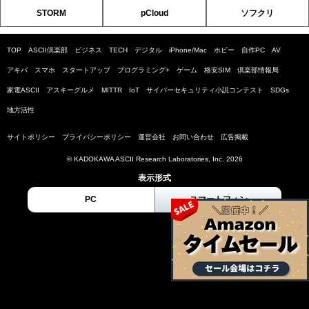
STORM
pCloud
ソフクリ
TOP
ASCII倶楽部
ビジネス
TECH
デジタル
iPhone/Mac
ホビー
自作PC
AV
アキバ
スマホ
スタートアップ
プログラミング+
ゲーム
格安SIM
倶楽部情報局
家電ASCII
アスキーグルメ
MITTR
IoT
サイバーセキュリティ小説コンテスト
SDGs
地方活性
サイトポリシー
プライバシーポリシー
運営会社
お問い合わせ
広告掲載
© KADOKAWA ASCII Research Laboratories, Inc. 2026
表示形式
PC
スマートフォン