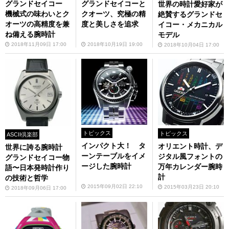
グランドセイコー
グランドセイコーと
世界の時計愛好家が
機械式の味わいとク
クオーツ、究極の精
絶賛するグランドセ
オーツの高精度を兼
度と美しさを追求
イコー・メカニカル
ね備える腕時計
モデル
2018年11月09日 17:00
2018年10月19日 19:00
2018年10月04日 17:00
トピックス
トピックス
ASCII倶楽部
インパクト大！ タ
オリエント時計、デ
世界に誇る腕時計
ーンテーブルをイメ
ジタル風フォントの
グランドセイコー物
ージした腕時計
万年カレンダー腕時
語〜日本発時計作り
計
の技術と哲学
2015年09月02日 22:10
2015年03月23日 20:10
2018年09月06日 17:00