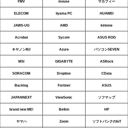
FMV
mouse
マカフィー
ELECOM
iiyama PC
HUAWEI
JAWS-UG
AMD
kintone
Acrobat
Sycom
ASUS ROG
キヤノンMJ
Azure
パソコンSEVEN
MSI
GIGABYTE
ASRock
SORACOM
Dropbox
CData
Backlog
Fortinet
ASUS
JAPANNEXT
ViewSonic
ソフマップ
brand new ME!
Belkin
HP
ヤマハ
Zoom
ソフトバンクのIoT