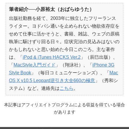
筆者紹介──小原裕太（おばらゆうた）
出版社勤務を経て、2003年に独立したフリーランス
ライター。ヨドバシ通いを止められない物欲依存症を
せめて仕事に活かそうと、書籍、雑誌、ウェブの原稿
執筆に駆けずり回る日々。症状完治の見込みはないの
かもしれないと思い始めた今日このごろ。主な著作
は、「
iPod & iTunes HACKS Ver.2
」（辰巳出版）、
「
MacStyle入門ガイド
」（翔泳社）、「
iPhone 3G
Style Book
」（毎日コミュニケーションズ）、「
Mac
OS X v10.5 Leopard逆引き大全660の極意
」（秀和シ
ステム）など。連絡先は
こちら
。
本記事はアフィリエイトプログラムによる収益を得ている場合
があります