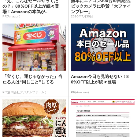
「え、こんなセールやってた
熊本にエアコン300台即日納品、
の？」80％OFF以上が続々登
ビックカメラに称賛「大ファイ
場！Amazonの本気が...
ンプレー」
PR(Amazon)
2026年7月30日
「宝くじ、運じゃなかった」当
Amazon今日も見逃せない！8
たる人は“同じこと”してる
0%OFF以上が続々登場
PR(合同会社デジタルファーム )
PR(Amazon)