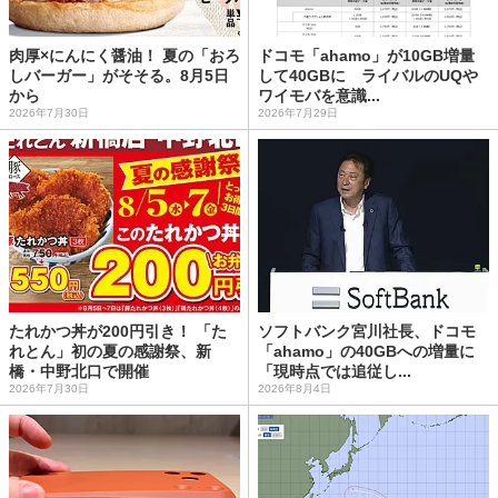
肉厚×にんにく醤油！ 夏の「おろ
ドコモ「ahamo」が10GB増量
しバーガー」がそそる。8月5日
して40GBに ライバルのUQや
から
ワイモバを意識...
2026年7月30日
2026年7月29日
たれかつ丼が200円引き！ 「た
ソフトバンク宮川社長、ドコモ
れとん」初の夏の感謝祭、新
「ahamo」の40GBへの増量に
橋・中野北口で開催
「現時点では追従し...
2026年7月30日
2026年8月4日