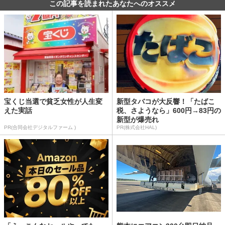
この記事を読まれたあなたへのオススメ
宝くじ当選で貧乏女性が人生変
新型タバコが大反響！「たばこ
えた実話
税、さようなら」600円→83円の
新型が爆売れ
PR(合同会社デジタルファーム )
PR(株式会社HAL)