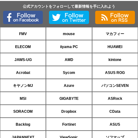
公式アカウントをフォローして最新情報を手に入れよう
FMV
mouse
マカフィー
ELECOM
iiyama PC
HUAWEI
JAWS-UG
AMD
kintone
Acrobat
Sycom
ASUS ROG
キヤノンMJ
Azure
パソコンSEVEN
MSI
GIGABYTE
ASRock
SORACOM
Dropbox
CData
Backlog
Fortinet
ASUS
JAPANNEXT
ViewSonic
ソフマップ