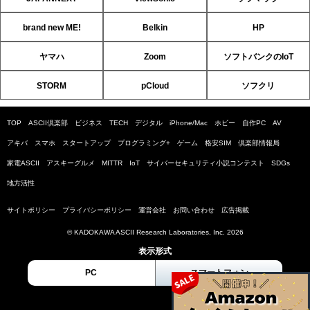
brand new ME!
Belkin
HP
ヤマハ
Zoom
ソフトバンクのIoT
STORM
pCloud
ソフクリ
TOP
ASCII倶楽部
ビジネス
TECH
デジタル
iPhone/Mac
ホビー
自作PC
AV
アキバ
スマホ
スタートアップ
プログラミング+
ゲーム
格安SIM
倶楽部情報局
家電ASCII
アスキーグルメ
MITTR
IoT
サイバーセキュリティ小説コンテスト
SDGs
地方活性
サイトポリシー
プライバシーポリシー
運営会社
お問い合わせ
広告掲載
© KADOKAWA ASCII Research Laboratories, Inc. 2026
表示形式
PC
スマートフォン