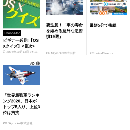
要注意！「車の寿命
最短5分で接続
を縮める意外な悪習
iPhone/Mac
慣19選」
ビギナー必見!【OS
Xクイズ】<目次>
2007年10月13日 05:11
PR Skyrocket株式会社
PR LotusFlare Inc
AD
「世界最強軍ランキ
ング2020」日本が
トップ5入り、上位3
位は拮抗
PR Skyrocket株式会社