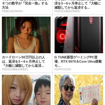
６つの数字が『完全一致』する
済を3～6ヶ月停止して『大幅に
方法
減額してから返済する...
PR(株式会社MURA)
PR(渋谷法務総合事務所)
カードローン50万円以上の人
G TUNE新型ゲーミングPC登
は、返済を3～6ヶ月停止して
場、RTX 5070＆Core Ultra搭載
『大幅に減額してから返済...
モ...
PR(渋谷法務総合事務所)
2026年5月28日