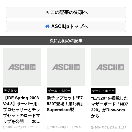
この記事の先頭へ
ASCII.jpトップへ
次にお勧めの記事
デジタル
ゲーム・ホビー
ゲーム・ホビー
【IDF Spring 2003
新チップセット“E7
“E7320”を搭載した
Vol.3】サーバー用
520”登場！第1弾は
マザーボード「ND7
プロセッサーとチッ
Supermicro製
320」がRioworks
プセットのロードマ
から
ップを公開――200
5年には90nmプロ
2003年02月21日 21:50
2004年08月06日 20:46
2004年08月28日 21:37