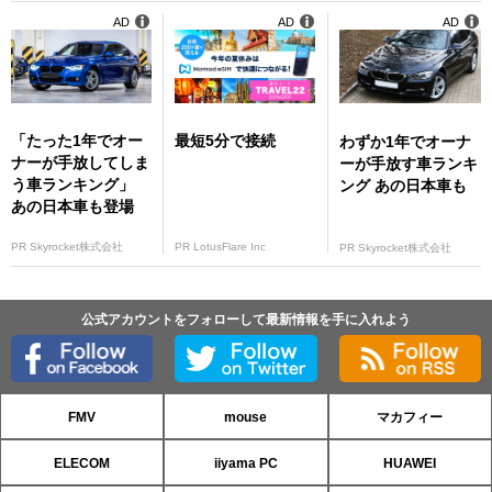
セスのItanium2“M
AD
AD
AD
ontecito”が登場
「たった1年でオー
最短5分で接続
わずか1年でオーナ
ナーが手放してしま
ーが手放す車ランキ
う車ランキング」
ング あの日本車も
あの日本車も登場
PR Skyrocket株式会社
PR LotusFlare Inc
PR Skyrocket株式会社
公式アカウントをフォローして最新情報を手に入れよう
FMV
mouse
マカフィー
ELECOM
iiyama PC
HUAWEI