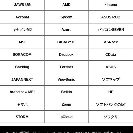
JAWS-UG
AMD
kintone
Acrobat
Sycom
ASUS ROG
キヤノンMJ
Azure
パソコンSEVEN
MSI
GIGABYTE
ASRock
SORACOM
Dropbox
CData
Backlog
Fortinet
ASUS
JAPANNEXT
ViewSonic
ソフマップ
brand new ME!
Belkin
HP
ヤマハ
Zoom
ソフトバンクのIoT
STORM
pCloud
ソフクリ
TOP
ASCII倶楽部
ビジネス
TECH
デジタル
iPhone/Mac
ホビー
自作PC
AV