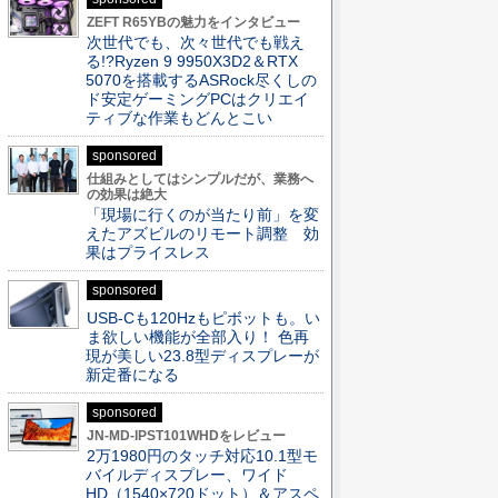
ZEFT R65YBの魅力をインタビュー
次世代でも、次々世代でも戦え
る!?Ryzen 9 9950X3D2＆RTX
5070を搭載するASRock尽くしの
ド安定ゲーミングPCはクリエイ
ティブな作業もどんとこい
sponsored
仕組みとしてはシンプルだが、業務へ
の効果は絶大
「現場に行くのが当たり前」を変
えたアズビルのリモート調整 効
果はプライスレス
sponsored
USB-Cも120Hzもピボットも。い
ま欲しい機能が全部入り！ 色再
現が美しい23.8型ディスプレーが
新定番になる
sponsored
JN-MD-IPST101WHDをレビュー
2万1980円のタッチ対応10.1型モ
バイルディスプレー、ワイド
HD（1540×720ドット）＆アスペ