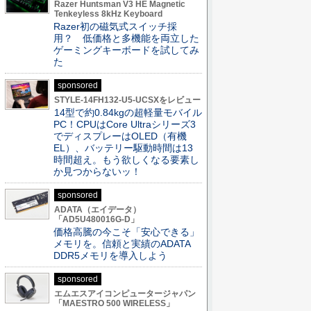
Razer Huntsman V3 HE Magnetic
Tenkeyless 8kHz Keyboard
Razer初の磁気式スイッチ採
用？ 低価格と多機能を両立した
ゲーミングキーボードを試してみ
た
sponsored
STYLE-14FH132-U5-UCSXをレビュー
14型で約0.84kgの超軽量モバイル
PC！CPUはCore Ultraシリーズ3
でディスプレーはOLED（有機
EL）、バッテリー駆動時間は13
時間超え。もう欲しくなる要素し
か見つからないッ！
sponsored
ADATA（エイデータ）
「AD5U480016G-D」
価格高騰の今こそ「安心できる」
メモリを。信頼と実績のADATA
DDR5メモリを導入しよう
sponsored
エムエスアイコンピュータージャパン
「MAESTRO 500 WIRELESS」