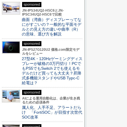
sponsored
JN-IPS34UQ2-HSC6とJN-
IPSC34UQ2-HSC6で比較
曲面（湾曲）ディスプレーってな
にがすごいの？一般的な平面モデ
ルとの見え方の違いや曲率（R）
の意味、選び方を解説
sponsored
JN-IPS27G120U2 価格.com限定モデ
ルをレビュー
27型4K・120Hzゲーミングディス
プレーが破格の3万円切り！PCで
もPS5でもSwitch 2でも使えるモ
デルだけど買っても大丈夫？昇降
式多機能スタンドやUSB Typc-C
給電は？
sponsored
AIによる運用自動化は、企業が生き残
るための必須条件
属人化、人手不足、アラートだら
け 「FortiSOC」が目指す次世代
SOC改革
sponsored