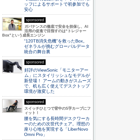
ッフによるサポートで初参加でも
安心
sponsored
ガバナンスの徹底で安全を担保し、AI
活用の促進で目指すのは“トレジャー
Box”という成長エンジン
“120TB消失危機”を救ったBox。
ゼネラルが挑むグローバルデータ
統合の舞台裏
sponsored
好評のViewSonic「モニターアー
ム」にスタイリッシュなモデルが
新登場！ アームの動きがスムーズ
で、机も広く使えてデスクトップ
環境が激変した
sponsored
スイッチひとつで背中のS字カーブにフ
ィット！
腰を気にする長時間デスクワーカ
ーのための次世代チェア。理想の
座り心地を実現する「LiberNovo
Omni Pro」