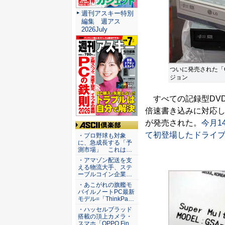
週刊アスキー特別
編集 週アス
2026July
ついに発売された「G
ジョン
すべての記録型DVDメ
倍速書き込みに対応した
が発売された。
今月1
ASCII倶楽部
て初登場したドライ
・プロ野球も対象
に、急成長する「予
測市場」 これは…
・アマゾン配送を支
える物流大手、ステ
ーブルコイン企業…
・あこがれの旗艦モ
バイルノートPC最新
モデル=「ThinkPa…
・ハッセルブラッド
搭載の頂上カメラ・
スマホ「OPPO Fin…