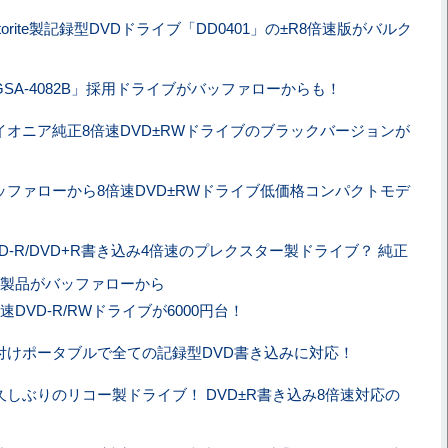
torite製記録型DVDドライブ「DD0401」の±R8倍速版がバルク
GSA-4082B」採用ドライブがバッファローからも！
イオニア純正8倍速DVD±RWドライブのブラックバージョンが
ッファローから8倍速DVD±RWドライブ低価格コンパクトモデ
VD-R/DVD+R書き込み4倍速のプレクスター製ドライブ？ 純正
製品がバッファローから
倍速DVD-R/RWドライブが6000円台！
付けポータブルで全ての記録型DVD書き込みに対応！
久しぶりのリコー製ドライブ！ DVD±R書き込み8倍速対応の
！