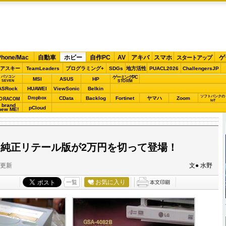
Phone/Mac
自動車
ホビー
自作PC
AV
アキバ
スマホ
ゲ
スタートアップ
アスキー
TeamLeaders
プログラミング+
SDGs
地方活性
PUACL2026
ChallengersJP
パソコン
ゲーミングPC
MSI
ASUS
HP
STORM
SEVEN
ASRock
HUAWEI
ViewSonic
Belkin
ソフトバンクの
Dropbox
CData
Backlog
Fortinet
ヤマハ
Zoom
ORACOM
IoT
brand
pCloud
new ME!
2B」純正リテール版が2万円を切って登場！
分更新
文● 水野
お気に入り
一覧