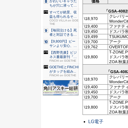
価格
かわいいキャラた
ちが穴に潜ってひ
どい目に...
「GSA-408
すべてが絶景、収
クレバリー
益も得られるその
\18,970
WonderCi
仕組みと...
COCO VILLA on GOE
THE
\19,400
ファナテ
【毎回泣ける】死
\19,450
ドスパラ
者と対話できる送
\19,499
TSUKUMO
り人の成...
\19,700
アーク
【9,800円】ビー
サンより安心、ス
\19,762
OVERTO
ニー...
T-ZONE.P
【西野亮廣】ビジ
\19,800
ドスパラ秋
ネス書最新刊『北
極星 僕...
FINCHI on GOETHE
ZOA 秋
GOETHEとFINCHI
「GSA-40
がタッグを組み...
FINCHI on GOETHE
クレバリー
\18,970
WonderCi
\19,400
ファナテ
\19,450
ドスパラ
\19,700
アーク
T-ZONE.P
\19,800
ドスパラ秋
ZOA 秋
LG電子