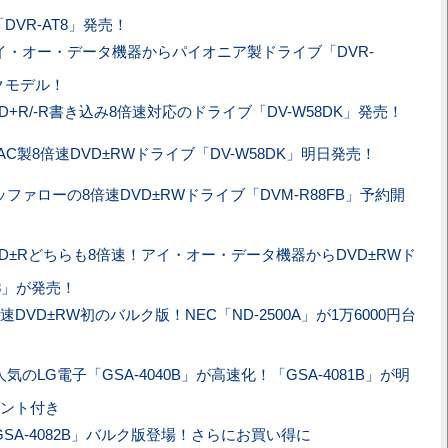
DVR-AT8」発売！
イ・オー・データ機器からパイオニア製ドライブ「DVR-
クモデル！
VD+R/-R書き込み8倍速対応のドライブ「DV-W58DK」発売！
EAC製8倍速DVD±RWドライブ「DV-W58DK」明日発売！
ッファローの8倍速DVD±RWドライブ「DVM-R88FB」予約開
VD±Rどちらも8倍速！アイ・オー・データ機器からDVD±RWド
N8」が発売！
倍速DVD±RW初のバルク版！NEC「ND-2500A」が1万6000円台
人気のLG電子「GSA-4040B」が高速化！「GSA-4081B」が明
ント付き
GSA-4082B」バルク版登場！さらにお買い得に