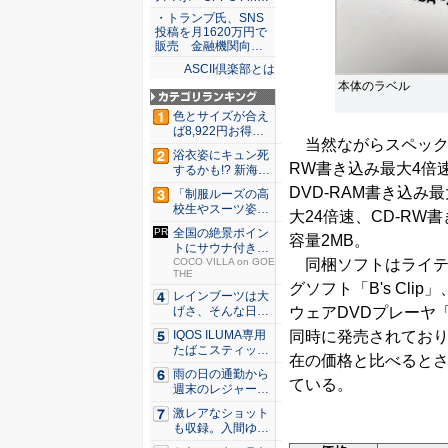
・トランプ氏、SNS
投稿を月1620万円で
販売 金融機関向…
ASCII倶楽部とは
本体のラベル
色とサイズが合え
ば8,922円お得！
当然ながらスペックは「
メ...
浴衣姿にキュン死
RW書き込み最大4倍速
するかも!? 新海ま
きが...
DVD-RAM書き込み
「制服ルーズの高
校生やスーツ姿の
大24倍速、CD-RW
OLを演...
全国の絶景ポイン
容量2MB。
トにサウナ付きの
同梱ソフトはライティン
シェア別...
COCO VILLA on GOE
THE
グソフト「B's Clip
レインブーツは大
ウェアDVDプレーヤ「
げさ、そんな日
に！ ミズ...
同時に発売されてお
IQOS ILUMA専用
たばこスティッ
在の価格と比べるとさ
ク...
雨の日の通勤から
ている。
週末のレジャーま
で快適！...
激レアなショット
も収録。入間ゆい
が34周...