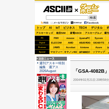
ASCII.jp
ゲーム・
ホビー
トップ
AI
IoT
ビジネス
TECH
デジタル
i
アスキーキッズ
格安SIM
家電ASCII
アスキーグルメ
週刊
FMV
mouse
iiyamaPC
Sycom
PC
ELECOM
AMD
ASUS ROG
Digital
GIGABYTE
JAWS
Acrobat
kintone
Azure
Business
S
JAPANNEXT
マカフィー
キヤノンMJ
ソフマップ
Special
注目ニュース
週刊アスキー特別
編集 週アス
「GSA-408
2026August
2004年02月21日 20時58