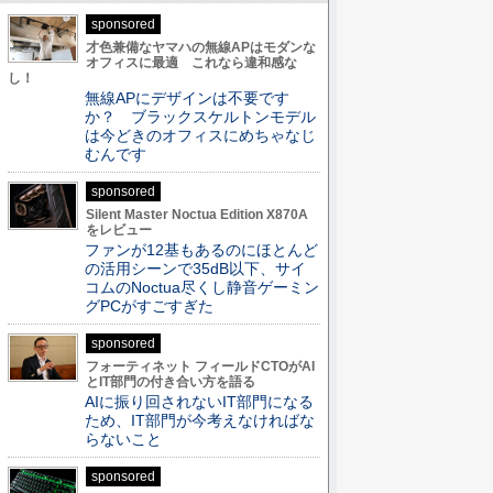
sponsored
才色兼備なヤマハの無線APはモダンな
オフィスに最適 これなら違和感な
し！
無線APにデザインは不要です
か？ ブラックスケルトンモデル
は今どきのオフィスにめちゃなじ
むんです
sponsored
Silent Master Noctua Edition X870A
をレビュー
ファンが12基もあるのにほとんど
の活用シーンで35dB以下、サイ
コムのNoctua尽くし静音ゲーミン
グPCがすごすぎた
sponsored
フォーティネット フィールドCTOがAI
とIT部門の付き合い方を語る
AIに振り回されないIT部門になる
ため、IT部門が今考えなければな
らないこと
sponsored