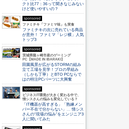
クト比77：36って聞きなじみない
けど使いやすいの？
sponsored
ファミチキ「ファミマ味」も実食
ファミチキの次に売れている商品
が意外！ ファミマ「レジ横」人気
トップ3
sponsored
茨城県龍ヶ崎市産のゲーミング
PC【MADE IN IBARAKI】
田園風景が広がるSTORMの組み
立て工場を見学！プロの早組み
（しかも丁寧）とBTO PCならで
はの特注PCパーツに大興奮
sponsored
ビジネスIT環境が大きく変わる中で、
情シスさんの悩みも変化している？
「IT機器が高すぎる」「熟練メン
バー不在で分からない」… 情シス
さんの“現場の悩み”をエンジニア3
人に聞いてみた
sponsored