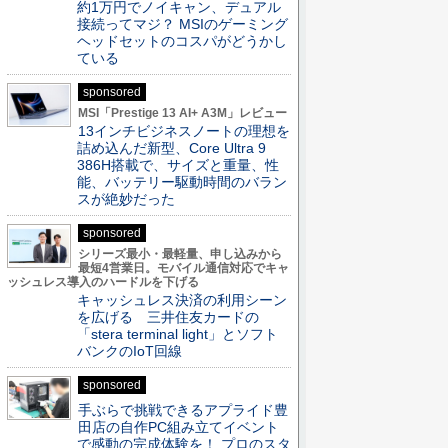
約1万円でノイキャン、デュアル
接続ってマジ？ MSIのゲーミング
ヘッドセットのコスパがどうかし
ている
sponsored
MSI「Prestige 13 AI+ A3M」レビュー
13インチビジネスノートの理想を
詰め込んだ新型、Core Ultra 9
386H搭載で、サイズと重量、性
能、バッテリー駆動時間のバラン
スが絶妙だった
sponsored
シリーズ最小・最軽量、申し込みから
最短4営業日。モバイル通信対応でキャ
ッシュレス導入のハードルを下げる
キャッシュレス決済の利用シーン
を広げる 三井住友カードの
「stera terminal light」とソフト
バンクのIoT回線
sponsored
手ぶらで挑戦できるアプライド豊
田店の自作PC組み立てイベント
で感動の完成体験を！ プロのスタ