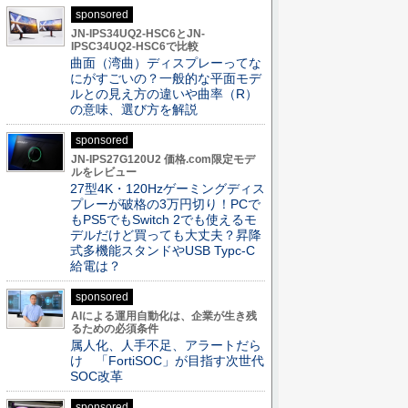
sponsored
JN-IPS34UQ2-HSC6とJN-
IPSC34UQ2-HSC6で比較
曲面（湾曲）ディスプレーってな
にがすごいの？一般的な平面モデ
ルとの見え方の違いや曲率（R）
の意味、選び方を解説
sponsored
JN-IPS27G120U2 価格.com限定モデ
ルをレビュー
27型4K・120Hzゲーミングディス
プレーが破格の3万円切り！PCで
もPS5でもSwitch 2でも使えるモ
デルだけど買っても大丈夫？昇降
式多機能スタンドやUSB Typc-C
給電は？
sponsored
AIによる運用自動化は、企業が生き残
るための必須条件
属人化、人手不足、アラートだら
け 「FortiSOC」が目指す次世代
SOC改革
sponsored