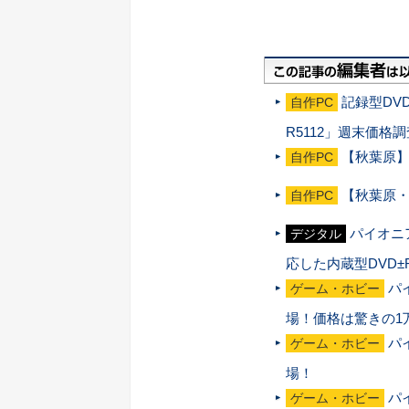
記録型DVDド
自作PC
R5112」週末価格調
【秋葉原】
自作PC
【秋葉原・
自作PC
パイオニ
デジタル
応した内蔵型DVD±R
パ
ゲーム・ホビー
場！価格は驚きの1万
パ
ゲーム・ホビー
場！
パ
ゲーム・ホビー