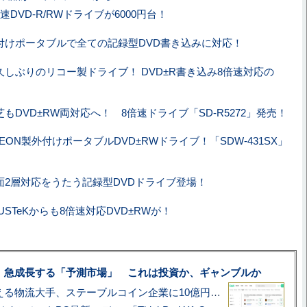
倍速DVD-R/RWドライブが6000円台！
付けポータブルで全ての記録型DVD書き込みに対応！
久しぶりのリコー製ドライブ！ DVD±R書き込み8倍速対応の
！
芝もDVD±RW両対応へ！ 8倍速ドライブ「SD-R5272」発売！
ITEON製外付けポータブルDVD±RWドライブ！「SDW-431SX」
面2層対応をうたう記録型DVDドライブ登場！
USTeKからも8倍速対応DVD±RWが！
、急成長する「予測市場」 これは投資か、ギャンブルか
アマゾン配送を支える物流大手、ステーブルコイン企業に10億円投資のワケ