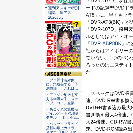
「DVR-107D」を
ードの記録型DVDドラ
週刊アスキー特別
編集 週アス
AT8」に、早くもブ
2026July
「DVR-AT8(BK)
「DVR-107D」採
ルとしてはアイ・オ
「DVR-ABP8BK」
に
社からはアイボリー
ていない。1つのベン
ろったのはエスティ
た。
ASCII倶楽部
・プロ野球も対象
に、急成長する「予
測市場」 これは…
スペックはDVD-R
・アマゾン配送を支
える物流大手、ステ
速、DVD-RW書き換
ーブルコイン企業…
DVD+R書き込み最大
・あこがれの旗艦モ
バイルノートPC最新
書き換え最大4倍速、C
モデル=「ThinkPa…
大24倍速、CD-RW
・ハッセルブラッド
搭載の頂上カメラ・
速、DVD-ROM読み
スマホ「OPPO Fin…