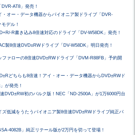
DVR-AT8」発売！
イ・オー・データ機器からパイオニア製ドライブ「DVR-
クモデル！
VD+R/-R書き込み8倍速対応のドライブ「DV-W58DK」発売！
EAC製8倍速DVD±RWドライブ「DV-W58DK」明日発売！
ッファローの8倍速DVD±RWドライブ「DVM-R88FB」予約開
VD±Rどちらも8倍速！アイ・オー・データ機器からDVD±RWド
N8」が発売！
倍速DVD±RW初のバルク版！NEC「ND-2500A」が1万6000円台
イズ低減をうたうパイオニア製8倍速DVD±RWドライブ純正パ
GSA-4082B」純正リテール版が2万円を切って登場！