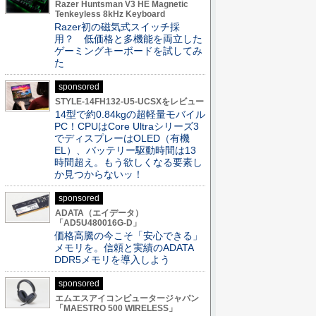
Razer Huntsman V3 HE Magnetic
Tenkeyless 8kHz Keyboard
Razer初の磁気式スイッチ採
用？ 低価格と多機能を両立した
ゲーミングキーボードを試してみ
た
sponsored
STYLE-14FH132-U5-UCSXをレビュー
14型で約0.84kgの超軽量モバイル
PC！CPUはCore Ultraシリーズ3
でディスプレーはOLED（有機
EL）、バッテリー駆動時間は13
時間超え。もう欲しくなる要素し
か見つからないッ！
sponsored
ADATA（エイデータ）
「AD5U480016G-D」
価格高騰の今こそ「安心できる」
メモリを。信頼と実績のADATA
DDR5メモリを導入しよう
sponsored
エムエスアイコンピュータージャパン
「MAESTRO 500 WIRELESS」