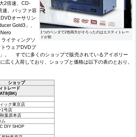
大2倍速、CD-
0倍速、バッファ容
はDVDオーサリン
ucer Gold3」、
ero
1つのベンダで2色両方がそろったのはエスティトレー
ドが初
ットライティングソ
フトウェアDVDプ
D 5」。 すでに多くのショップで販売されているアイボリー
前に広く入荷しており、ショップと価格は以下の表のとおり。
ショップ
ィトレード
AT8(BK)
ティック東京店
1号店
P 秋葉原本店
コム
C DIY SHOP
工房秋葉原店