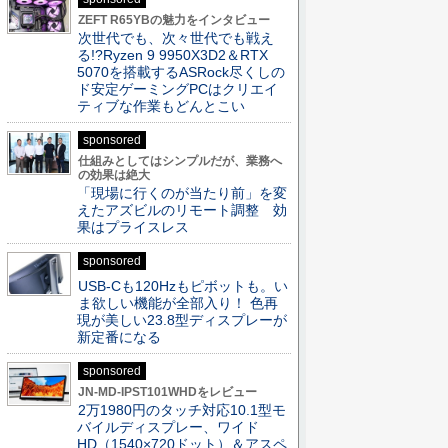
ZEFT R65YBの魅力をインタビュー
次世代でも、次々世代でも戦え
る!?Ryzen 9 9950X3D2＆RTX
5070を搭載するASRock尽くしの
ド安定ゲーミングPCはクリエイ
ティブな作業もどんとこい
sponsored
仕組みとしてはシンプルだが、業務へ
の効果は絶大
「現場に行くのが当たり前」を変
えたアズビルのリモート調整 効
果はプライスレス
sponsored
USB-Cも120Hzもピボットも。い
ま欲しい機能が全部入り！ 色再
現が美しい23.8型ディスプレーが
新定番になる
sponsored
JN-MD-IPST101WHDをレビュー
2万1980円のタッチ対応10.1型モ
バイルディスプレー、ワイド
HD（1540×720ドット）＆アスペ