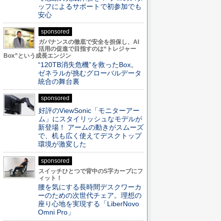
ッフによるサポートで初参加でも
安心
sponsored
ガバナンスの徹底で安全を担保し、AI
活用の促進で目指すのは“トレジャー
Box”という成長エンジン
“120TB消失危機”を救ったBox。
ゼネラルが挑むグローバルデータ
統合の舞台裏
sponsored
好評のViewSonic「モニターアー
ム」にスタイリッシュなモデルが
新登場！ アームの動きがスムーズ
で、机も広く使えてデスクトップ
環境が激変した
sponsored
スイッチひとつで背中のS字カーブにフ
ィット！
腰を気にする長時間デスクワーカ
ーのための次世代チェア。理想の
座り心地を実現する「LiberNovo
Omni Pro」