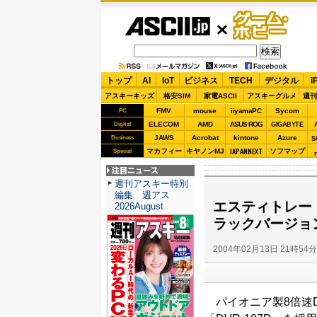
ASCII.jp
ゲーム・
ホビー
トップ
AI
IoT
ビジネス
TECH
デジタル
i
アスキーキッズ
格安SIM
家電ASCII
アスキーグルメ
週刊
FMV
mouse
iiyamaPC
Sycom
PC
ELECOM
AMD
ASUS ROG
Digital
GIGABYTE
JAWS
Acrobat
kintone
Azure
Business
S
JAPANNEXT
マカフィー
キヤノンMJ
ソフマップ
Special
注目ニュース
週刊アスキー特別
編集 週アス
エスティトレード
2026August
ラックバージョ
2004年02月13日 21時54
パイオニア製8倍速D