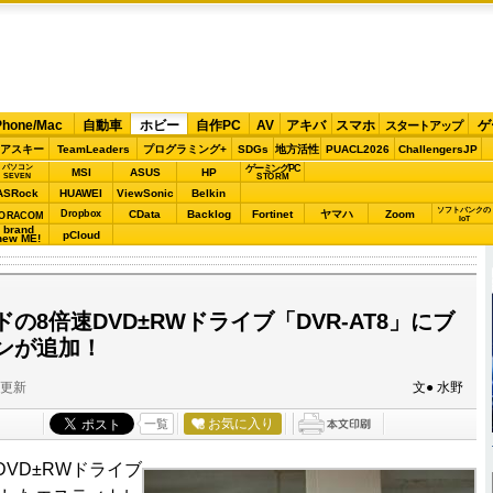
Phone/Mac
自動車
ホビー
自作PC
AV
アキバ
スマホ
ゲ
スタートアップ
アスキー
TeamLeaders
プログラミング+
SDGs
地方活性
PUACL2026
ChallengersJP
パソコン
ゲーミングPC
MSI
ASUS
HP
STORM
SEVEN
ASRock
HUAWEI
ViewSonic
Belkin
ソフトバンクの
Dropbox
CData
Backlog
Fortinet
ヤマハ
Zoom
ORACOM
IoT
brand
pCloud
new ME!
の8倍速DVD±RWドライブ「DVR-AT8」にブ
ンが追加！
分更新
文● 水野
お気に入り
一覧
VD±RWドライブ