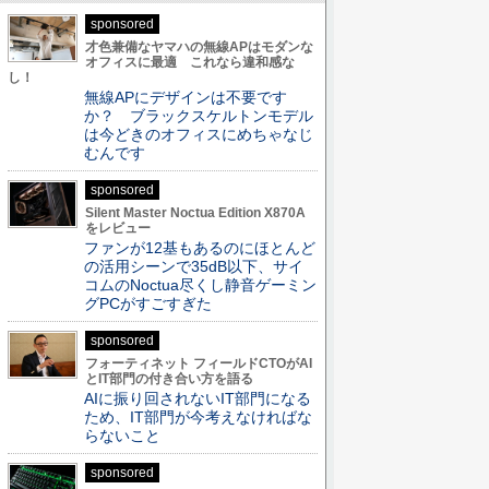
sponsored
才色兼備なヤマハの無線APはモダンな
オフィスに最適 これなら違和感な
し！
無線APにデザインは不要です
か？ ブラックスケルトンモデル
は今どきのオフィスにめちゃなじ
むんです
sponsored
Silent Master Noctua Edition X870A
をレビュー
ファンが12基もあるのにほとんど
の活用シーンで35dB以下、サイ
コムのNoctua尽くし静音ゲーミン
グPCがすごすぎた
sponsored
フォーティネット フィールドCTOがAI
とIT部門の付き合い方を語る
AIに振り回されないIT部門になる
ため、IT部門が今考えなければな
らないこと
sponsored