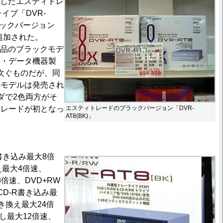
採用したエスティトレ
イブ「DVR-
ラックバージョン
」が追加された。
用製品のブラックモデ
ー・データ機器製
次ぐものだが、同
のモデルは発売され
ダで2色両方がそ
トレードが初となっ
エスティトレードのブラックバージョン「DVR-
AT8(BK)」
書き込み最大8倍
え最大4倍速、
8倍速、DVD+RW
D-R書き込み最
書き換え最大24倍
出し最大12倍速、