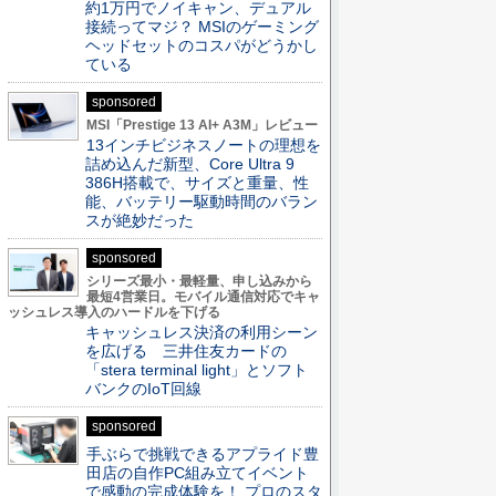
約1万円でノイキャン、デュアル
接続ってマジ？ MSIのゲーミング
ヘッドセットのコスパがどうかし
ている
sponsored
MSI「Prestige 13 AI+ A3M」レビュー
13インチビジネスノートの理想を
詰め込んだ新型、Core Ultra 9
386H搭載で、サイズと重量、性
能、バッテリー駆動時間のバラン
スが絶妙だった
sponsored
シリーズ最小・最軽量、申し込みから
最短4営業日。モバイル通信対応でキャ
ッシュレス導入のハードルを下げる
キャッシュレス決済の利用シーン
を広げる 三井住友カードの
「stera terminal light」とソフト
バンクのIoT回線
sponsored
手ぶらで挑戦できるアプライド豊
田店の自作PC組み立てイベント
で感動の完成体験を！ プロのスタ