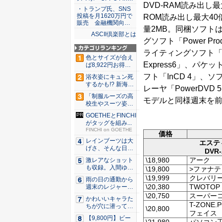
DVD-RAM読み出し最
・トランプ氏、SNS
投稿を月1620万円で
ROM読み出し最大4
販売 金融機関向…
量2MB。同梱ソフト
ASCII倶楽部とは
グソフト「Power Prod
ライティングソフト「N
色とサイズが合え
Express6」、パケ
ば8,922円お得！
メ...
フト「InCD 4」、ソ
浴衣姿にキュン死
するかも!? 新海ま
レーヤ「PowerDV
きが...
「制服ルーズの高
モデルと同様週末を
校生やスーツ姿の
OLを演...
GOETHEとFINCHI
がタッグを組み...
FINCHI on GOETHE
価格
レインブーツは大
エステ
げさ、そんな日
DVR-
に！ ミズ...
\18,980
アーク
激レアなショット
も収録。入間ゆい
\19,800
>ファナ
が34周...
\19,999
クレバリー
雨の日の通勤から
\20,380
TWOTO
週末のレジャーま
で快適！...
\20,750
スーパー
かわいいキャラた
T-ZONE.P
ちが穴に潜ってひ
\20,800
フェイス
どい目に...
【9,800円】ビー
\21,980
パソコン