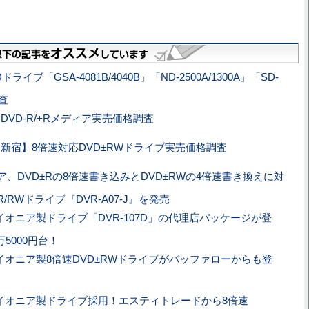
ライブ「GSA-4081B/4040B」「ND-2500A/1300A」「SD-
査
DVD-R/+Rメディア実売価格調査
新宿】8倍速対応DVD±RWドライブ実売価格調査
ア、DVD±Rの8倍速書き込みとDVD±RWの4倍速書き換えに対
/RWドライブ『DVR-A07-J』を発売
イオニア製ドライブ「DVR-107D」の代理店パッケージが登
5000円台！
イオニア製8倍速DVD±RWドライブがバッファローからも登
イオニア製ドライブ採用！エスティトレードから8倍速