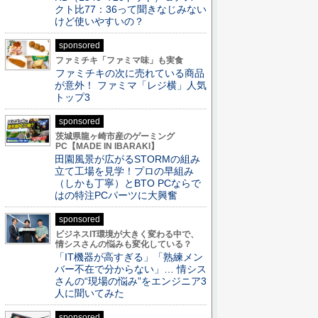
クト比77：36って聞きなじみない
けど使いやすいの？
sponsored
ファミチキ「ファミマ味」も実食
ファミチキの次に売れている商品
が意外！ ファミマ「レジ横」人気
トップ3
sponsored
茨城県龍ヶ崎市産のゲーミング
PC【MADE IN IBARAKI】
田園風景が広がるSTORMの組み
立て工場を見学！プロの早組み
（しかも丁寧）とBTO PCならで
はの特注PCパーツに大興奮
sponsored
ビジネスIT環境が大きく変わる中で、
情シスさんの悩みも変化している？
「IT機器が高すぎる」「熟練メン
バー不在で分からない」… 情シス
さんの“現場の悩み”をエンジニア3
人に聞いてみた
sponsored