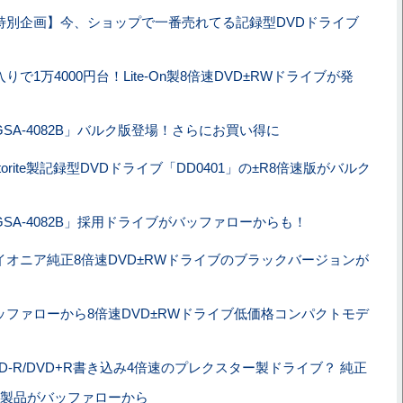
特別企画】今、ショップで一番売れてる記録型DVDドライブ
入りで1万4000円台！Lite-On製8倍速DVD±RWドライブが発
GSA-4082B」バルク版登場！さらにお買い得に
torite製記録型DVDドライブ「DD0401」の±R8倍速版がバルク
GSA-4082B」採用ドライブがバッファローからも！
イオニア純正8倍速DVD±RWドライブのブラックバージョンが
ッファローから8倍速DVD±RWドライブ低価格コンパクトモデ
VD-R/DVD+R書き込み4倍速のプレクスター製ドライブ？ 純正
製品がバッファローから