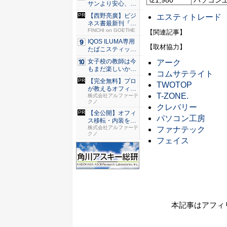
サンより安心、ス
ニー...
【西野亮廣】ビジ
エスティトレード
ネス書最新刊『北
極星 僕...
FINCHI on GOETHE
【関連記事】
IQOS ILUMA専用
【取材協力】
たばこスティッ
ク...
女子校の教師は今
アーク
もまだ楽しいか？
コムサテライト
和山や...
【完全無料】プロ
TWOTOP
が教えるオフィス
T-ZONE.
構築案の...
株式会社アルファーテ
クノ
クレバリー
【全公開】オフィ
パソコン工房
ス移転・内装を成
功に導く...
株式会社アルファーテ
ファナテック
クノ
フェイス
本記事はアフィ