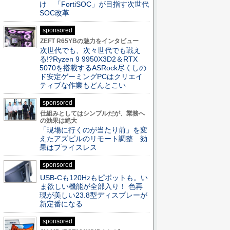
け 「FortiSOC」が目指す次世代
SOC改革
sponsored
ZEFT R65YBの魅力をインタビュー
次世代でも、次々世代でも戦え
る!?Ryzen 9 9950X3D2＆RTX
5070を搭載するASRock尽くしの
ド安定ゲーミングPCはクリエイ
ティブな作業もどんとこい
sponsored
仕組みとしてはシンプルだが、業務へ
の効果は絶大
「現場に行くのが当たり前」を変
えたアズビルのリモート調整 効
果はプライスレス
sponsored
USB-Cも120Hzもピボットも。い
ま欲しい機能が全部入り！ 色再
現が美しい23.8型ディスプレーが
新定番になる
sponsored