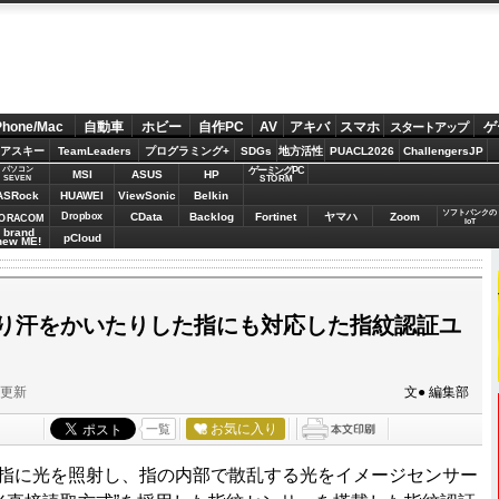
Phone/Mac
自動車
ホビー
自作PC
AV
アキバ
スマホ
ゲ
スタートアップ
アスキー
TeamLeaders
プログラミング+
SDGs
地方活性
PUACL2026
ChallengersJP
パソコン
ゲーミングPC
MSI
ASUS
HP
STORM
SEVEN
ASRock
HUAWEI
ViewSonic
Belkin
ソフトバンクの
Dropbox
CData
Backlog
Fortinet
ヤマハ
Zoom
ORACOM
IoT
brand
pCloud
new ME!
たり汗をかいたりした指にも対応した指紋認証ユ
分更新
文● 編集部
お気に入り
一覧
日、指に光を照射し、指の内部で散乱する光をイメージセンサー