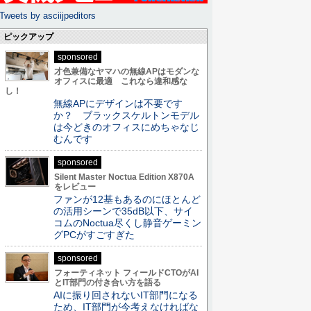
Tweets by asciijpeditors
ピックアップ
sponsored
才色兼備なヤマハの無線APはモダンな
オフィスに最適 これなら違和感な
し！
無線APにデザインは不要です
か？ ブラックスケルトンモデル
は今どきのオフィスにめちゃなじ
むんです
sponsored
Silent Master Noctua Edition X870A
をレビュー
ファンが12基もあるのにほとんど
の活用シーンで35dB以下、サイ
コムのNoctua尽くし静音ゲーミン
グPCがすごすぎた
sponsored
フォーティネット フィールドCTOがAI
とIT部門の付き合い方を語る
AIに振り回されないIT部門になる
ため、IT部門が今考えなければな