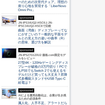
ーのための次世代チェア。理想の
座り心地を実現する「LiberNovo
Omni Pro」
sponsored
JN-IPS34UQ2-HSC6とJN-
IPSC34UQ2-HSC6で比較
曲面（湾曲）ディスプレーってな
にがすごいの？一般的な平面モデ
ルとの見え方の違いや曲率（R）
の意味、選び方を解説
sponsored
JN-IPS27G120U2 価格.com限定モデ
ルをレビュー
27型4K・120Hzゲーミングディス
プレーが破格の3万円切り！PCで
もPS5でもSwitch 2でも使えるモ
デルだけど買っても大丈夫？昇降
式多機能スタンドやUSB Typc-C
給電は？
sponsored
AIによる運用自動化は、企業が生き残
るための必須条件
属人化、人手不足、アラートだら