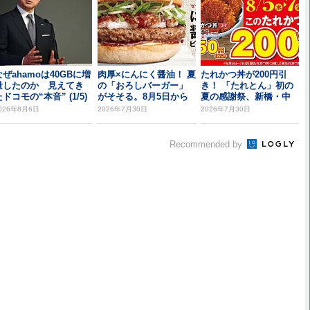
なぜahamoは40GBに増
肉厚×にんにく醤油！ 夏
たれかつ丼が200円引
量したのか 見えてき
の「おろしバーガー」
き！ 「たれとん」初の
ドコモの“本音” (1/5)
がそそる。8月5日から
夏の感謝祭、新橋・中
野北口で開催
026年8月6日
2026年7月30日
2026年7月30日
Recommended by