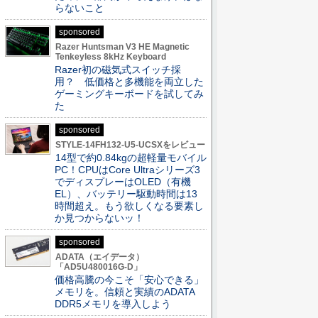
らないこと
sponsored
Razer Huntsman V3 HE Magnetic
Tenkeyless 8kHz Keyboard
Razer初の磁気式スイッチ採
用？ 低価格と多機能を両立した
ゲーミングキーボードを試してみ
た
sponsored
STYLE-14FH132-U5-UCSXをレビュー
14型で約0.84kgの超軽量モバイル
PC！CPUはCore Ultraシリーズ3
でディスプレーはOLED（有機
EL）、バッテリー駆動時間は13
時間超え。もう欲しくなる要素し
か見つからないッ！
sponsored
ADATA（エイデータ）
「AD5U480016G-D」
価格高騰の今こそ「安心できる」
メモリを。信頼と実績のADATA
DDR5メモリを導入しよう