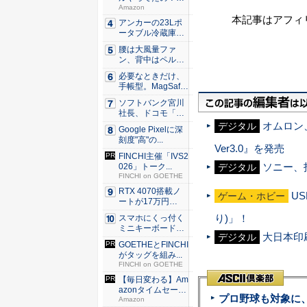
80％O...
Amazon
本記事はアフィ
アンカーの23Lポ
ータブル冷蔵庫が
Ama...
腰は大風量ファ
ン、背中はペルチ
ェ冷却。ダ...
必要なときだけ、
手帳型。MagSaf
e・...
ソフトバンク宮川
社長、ドコモ「ah
amo...
オムロン
デジタル
Google Pixelに深
刻度"高"の...
Ver3.0』を発売
FINCHI主催「IVS2
ソニー、
026」トーク...
デジタル
FINCHI on GOETHE
RTX 4070搭載ノ
U
ゲーム・ホビー
ートが17万円
台。...
り)」！
スマホにくっ付く
ミニキーボード！
大日本印
デジタル
触ってわ...
GOETHEとFINCHI
がタッグを組み...
FINCHI on GOETHE
【毎日変わる】Am
azonタイムセール
プロ野球も対象に
が...
Amazon