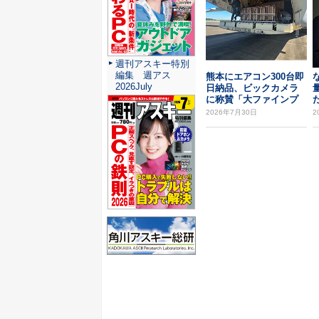
週刊アスキー特別
編集 週アス
熊本にエアコン300台即
2026July
日納品、ビックカメラ
に称賛「大ファインプ
た
レー」
2026年7月30日
2