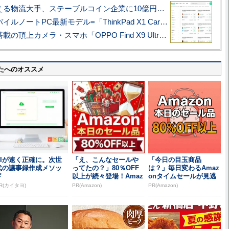
アマゾン配送を支える物流大手、ステーブルコイン企業に10億円投資のワケ
あこがれの旗艦モバイルノートPC最新モデル=「ThinkPad X1 Carbon Gen 14 Aura Edition」実機レビュー
ハッセルブラッド搭載の頂上カメラ・スマホ「OPPO Find X9 Ultra」実写レビュー=プロが本気で徹底撮影しました!!
たへのオススメ
AIが速く正確に。次世
「え、こんなセールや
「今日の目玉商品
代の議事録作成メソッ
ってたの？」80％OFF
は？」毎日変わるAmaz
ド
以上が続々登場！Amaz
onタイムセールが見逃
onの本気が...
せない
R(カイタヨ)
PR(Amazon)
PR(Amazon)