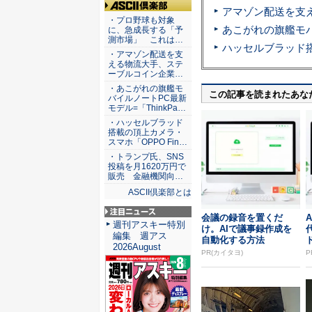
ASCII倶楽部
・プロ野球も対象
に、急成長する「予
測市場」 これは…
・アマゾン配送を支
える物流大手、ステ
ーブルコイン企業…
・あこがれの旗艦モ
この記事を読まれたあな
バイルノートPC最新
モデル=「ThinkPa…
・ハッセルブラッド
搭載の頂上カメラ・
スマホ「OPPO Fin…
・トランプ氏、SNS
投稿を月1620万円で
販売 金融機関向…
ASCII倶楽部とは
会議の録音を置くだ
注目ニュース
週刊アスキー特別
け。AIで議事録作成を
編集 週アス
自動化する方法
2026August
PR(カイタヨ)
P