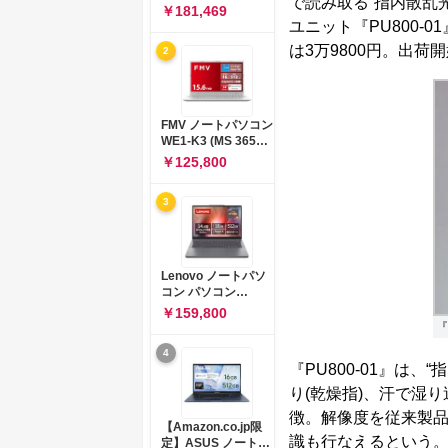
で読み取る“指内散乱
コン 15-fd 15.6イン
￥181,469
チ インテル Core 5
ユニット『PU800
120U メモリ16GB
は3万9800円。出荷
2
SSD512GB
Windows 11
Microsoft Office
2024搭載 WPS
Office搭載 カメラシ
FMV ノートパソコン
ャッター 指紋認証 薄
WE1-K3 (MS 365
型 Copilotキー搭載
Personal/Copilotキ
￥125,800
ナチュラルシルバー
ー搭載/Win 11/15.6
(BJ0M5PA-AAAI)
型/Core
3
i5/16GB/SSD
512GB/ホワイト)
FMVWK3E15W_AZ
Lenovo ノートパソ
コン パソコン
IdeaPad Slim 3 14.0
￥159,800
インチ AMD
『
Ryzen™ 5 8640HS
4
メモリ16GB
『PU800-01』は
SSD512GB
Microsoft 365 試用
り(乾燥指)、汗で湿
版 Windows11 バッ
徴。解像度を従来製品
テリー駆動12.6時間
【Amazon.co.jp限
重量1.39kg ルナグレ
識も行なえるという。
定】ASUS ノートパ