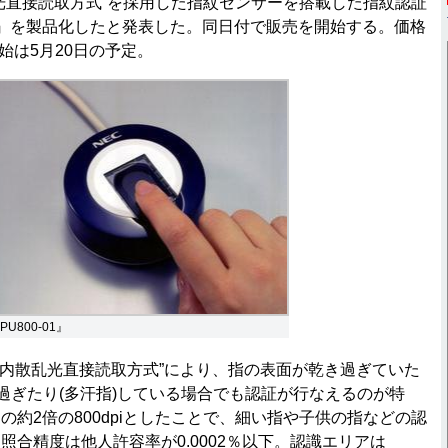
光直接読取方式”を採用した指紋センサーを搭載した指紋認証
-01』を製品化したと発表した。同日付で販売を開始する。価格
開始は5月20日の予定。
PU800-01』
、“指内散乱光直接読取方式”により、指の表面が乾き過ぎていた
り過ぎたり(多汗指)している場合でも認証が行なえるのが特
の約2倍の800dpiとしたことで、細い指や子供の指などの認
照合精度は他人許容率が0.0002％以下。認識エリアは