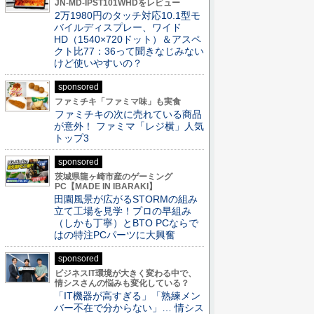
JN-MD-IPST101WHDをレビュー
2万1980円のタッチ対応10.1型モ
バイルディスプレー、ワイド
HD（1540×720ドット）＆アスペ
クト比77：36って聞きなじみない
けど使いやすいの？
sponsored
ファミチキ「ファミマ味」も実食
ファミチキの次に売れている商品
が意外！ ファミマ「レジ横」人気
トップ3
sponsored
茨城県龍ヶ崎市産のゲーミング
PC【MADE IN IBARAKI】
田園風景が広がるSTORMの組み
立て工場を見学！プロの早組み
（しかも丁寧）とBTO PCならで
はの特注PCパーツに大興奮
sponsored
ビジネスIT環境が大きく変わる中で、
情シスさんの悩みも変化している？
「IT機器が高すぎる」「熟練メン
バー不在で分からない」… 情シス