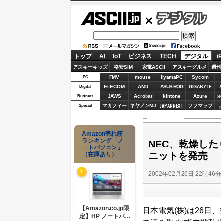
ASCII.jp
デジタル
トップ
AI
IoT
ビジネス
TECH
デジタル
i
アスキーキッズ
格安SIM
家電ASCII
アスキーグルメ
週刊
FMV
mouse
iiyamaPC
Sycom
PC
ELECOM
AMD
ASUS ROG
Digital
GIGABYTE
JAWS
Acrobat
kintone
Azure
Business
S
JAPANNEXT
マカフィー
キヤノンMJ
ソフマップ
Special
Amazon売れ筋
ランキング「ノ
NEC、乾燥し
ートパソコン」
ニットを発売
（在庫あり）
1
2002年02月26日 22時46
【Amazon.co.jp限
日本電気(株)は26
定】HP ノートパソ