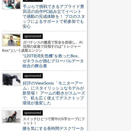
手ぶらで挑戦できるアプライド豊
田店の自作PC組み立てイベント
で感動の完成体験を！ プロのスタ
ッフによるサポートで初参加でも
安心
sponsored
ガバナンスの徹底で安全を担保し、AI
活用の促進で目指すのは“トレジャー
Box”という成長エンジン
“120TB消失危機”を救ったBox。
ゼネラルが挑むグローバルデータ
統合の舞台裏
sponsored
好評のViewSonic「モニターアー
ム」にスタイリッシュなモデルが
新登場！ アームの動きがスムーズ
で、机も広く使えてデスクトップ
環境が激変した
sponsored
スイッチひとつで背中のS字カーブにフ
ィット！
腰を気にする長時間デスクワーカ