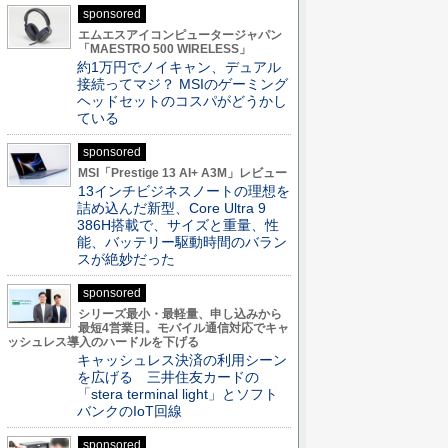
sponsored
エムエスアイコンピュータージャパン
「MAESTRO 500 WIRELESS」
約1万円でノイキャン、デュアル
接続ってマジ？ MSIのゲーミング
ヘッドセットのコスパがどうかし
ている
sponsored
MSI「Prestige 13 AI+ A3M」レビュー
13インチビジネスノートの理想を
詰め込んだ新型、Core Ultra 9
386H搭載で、サイズと重量、性
能、バッテリー駆動時間のバラン
スが絶妙だった
sponsored
シリーズ最小・最軽量、申し込みから
最短4営業日。モバイル通信対応でキャ
ッシュレス導入のハードルを下げる
キャッシュレス決済の利用シーン
を広げる 三井住友カードの
「stera terminal light」とソフト
バンクのIoT回線
sponsored