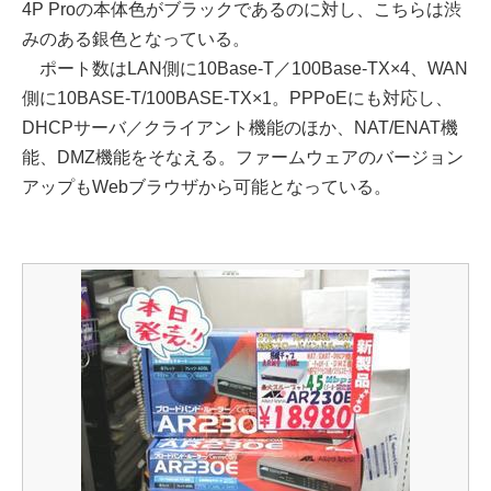
4P Proの本体色がブラックであるのに対し、こちらは渋
みのある銀色となっている。
ポート数はLAN側に10Base-T／100Base-TX×4、WAN
側に10BASE-T/100BASE-TX×1。PPPoEにも対応し、
DHCPサーバ／クライアント機能のほか、NAT/ENAT機
能、DMZ機能をそなえる。ファームウェアのバージョン
アップもWebブラウザから可能となっている。