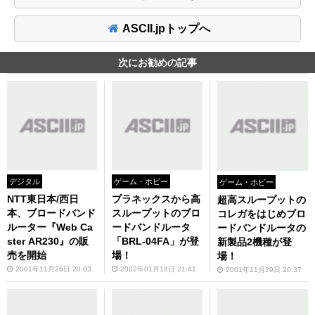
ASCII.jpトップへ
次にお勧めの記事
デジタル
ゲーム・ホビー
ゲーム・ホビー
NTT東日本/西日
プラネックスから高
超高スループットの
本、ブロードバンド
スループットのブロ
コレガをはじめブロ
ルーター『Web Ca
ードバンドルータ
ードバンドルータの
ster AR230』の販
「BRL-04FA」が登
新製品2機種が登
売を開始
場！
場！
2001年11月26日 20:03
2002年01月18日 21:41
2001年11月29日 20:37