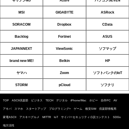
キヤノンMJ
Azure
パソコンSEVEN
MSI
GIGABYTE
ASRock
SORACOM
Dropbox
CData
Backlog
Fortinet
ASUS
JAPANNEXT
ViewSonic
ソフマップ
brand new ME!
Belkin
HP
ヤマハ
Zoom
ソフトバンクのIoT
STORM
pCloud
ソフクリ
TOP
ASCII倶楽部
ビジネス
TECH
デジタル
iPhone/Mac
ホビー
自作PC
AV
アキバ
スマホ
スタートアップ
プログラミング+
ゲーム
格安SIM
倶楽部情報局
家電ASCII
アスキーグルメ
MITTR
IoT
サイバーセキュリティ小説コンテスト
SDGs
地方活性