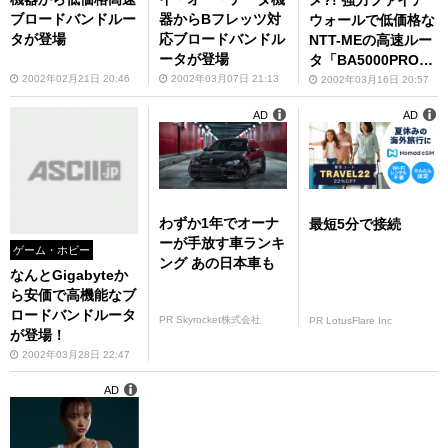
メ?! 強力ファイア
ブロードバンドルー
器からBフレッツ対
ウォールで低価格な
タが登場
応ブロードバンドル
NTT-MEの高速ルー
ータが登場
タ「BA5000PRO」
登場！
2002年02月21日 20:46
2002年03月07日 21:13
2002年03月16日 20:57
AD
AD
わずか1年でオーナ
最短5分で接続
ーが手放す車ランキ
ゲーム・ホビー
ング あの日本車も
なんとGigabyteか
ら安価で高機能なブ
ロードバンドルータ
PR Skyrocket株式会社
PR LotusFlare Inc
が登場！
2002年03月28日 22:47
AD