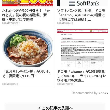
たれかつ丼が200円引き！ 「た
ソフトバンク宮川社長、ドコモ
れとん」初の夏の感謝祭、新
「ahamo」の40GBへの増量に
橋・中野北口で開催
「現時点では追従し...
2026年7月30日
2026年8月4日
「鬼おろし牛タン丼」がおいし
ドコモ「ahamo」が10GB増量
そ！夏限定で1110円～
して40GBに ライバルのUQや
ワイモバを意識...
2026年8月5日
2026年7月29日
Recommended by
この記事の先頭へ