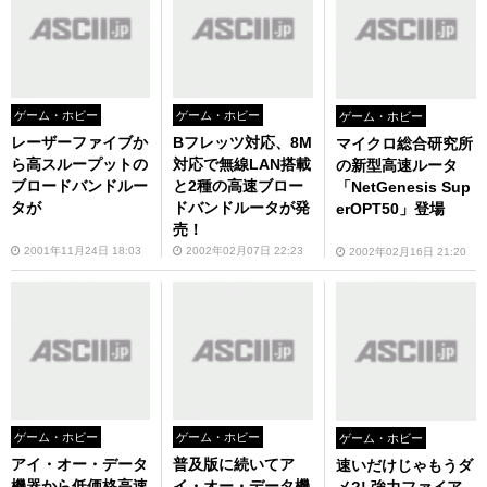
ゲーム・ホビー
ゲーム・ホビー
ゲーム・ホビー
レーザーファイブか
Bフレッツ対応、8M
マイクロ総合研究所
ら高スループットの
対応で無線LAN搭載
の新型高速ルータ
ブロードバンドルー
と2種の高速ブロー
「NetGenesis Sup
タが
ドバンドルータが発
erOPT50」登場
売！
2001年11月24日 18:03
2002年02月07日 22:23
2002年02月16日 21:20
ゲーム・ホビー
ゲーム・ホビー
ゲーム・ホビー
アイ・オー・データ
普及版に続いてア
速いだけじゃもうダ
機器から低価格高速
イ・オー・データ機