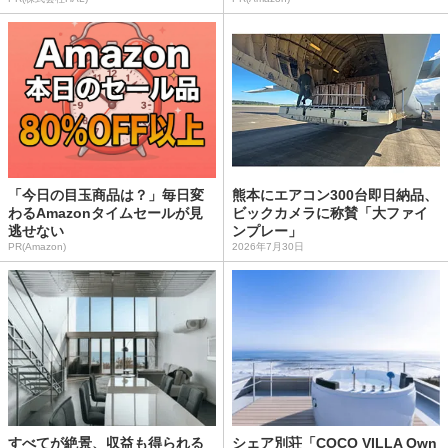
「今日の目玉商品は？」毎日変
熊本にエアコン300台即日納品、
わるAmazonタイムセールが見
ビックカメラに称賛「大ファイ
逃せない
ンプレー」
PR(Amazon)
2026年7月30日
すべてが絶景、収益も得られる
シェア別荘「COCO VILLA Own