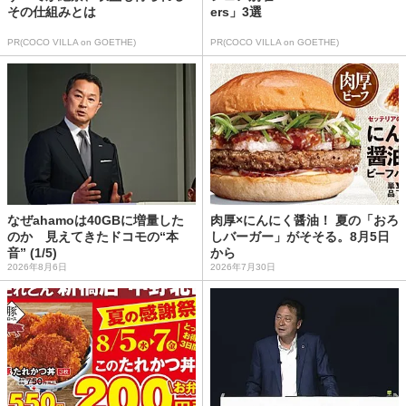
その仕組みとは
ers」3選
PR(COCO VILLA on GOETHE)
PR(COCO VILLA on GOETHE)
なぜahamoは40GBに増量した
肉厚×にんにく醤油！ 夏の「おろ
のか 見えてきたドコモの“本
しバーガー」がそそる。8月5日
音” (1/5)
から
2026年8月6日
2026年7月30日