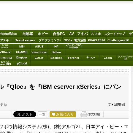
Phone/Mac
自動車
ホビー
自作PC
AV
アキバ
スマホ
ゲ
スタートアップ
アスキー
TeamLeaders
プログラミング+
SDGs
地方活性
PUACL2026
ChallengersJP
パソコン
ゲーミングPC
MSI
ASUS
HP
STORM
SEVEN
ASRock
HUAWEI
ViewSonic
Belkin
ソフトバンクの
Dropbox
CData
Backlog
Fortinet
ヤマハ
Zoom
ORACOM
IoT
brand
pCloud
new ME!
loc』を『IBM eserver xSeries』にバン
分更新
文● 編集部
お気に入り
一覧
ワボウ情報システム(株)、(株)アルゴ21、日本アイ・ビー・エ