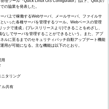
理ツール『Quick Linux O/S Configurator』(以下、Qloc)の
トでの協業を発表した。
nuxサーバ上で稼働するWebサーバ、メールサーバ、ファイルサ
といった各種サーバを管理するツール。Webベースの管理
リックで達成」(プレスリリースより)できることをめざし、
門知識なしでサーバを管理することができるという。また、アプ
ーネルに至るまでのセキュリティパッチ自動アップデート機能
バ運用が可能になる。主な機能は以下のとおり。
運用
タ
モニタリング
ァイル共有