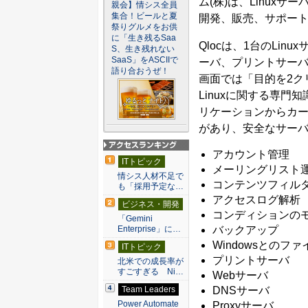
ム(株)は、Linuxサーバ管
親会】情シス全員
集合！ビールと夏
開発、販売、サポー
祭りグルメをお供
に「生き残るSaa
Qlocは、1台のLi
S、生き残れない
SaaS」をASCIIで
ーバ、プリントサーバ
語り合おうぜ！
画面では「目的を2ク
Linuxに関する専
リケーションからカ
があり、安全なサー
アカウント管理
アクセスランキン
ITトピック
グ
メーリングリスト
情シス人材不足で
コンテンツフィル
も「採用予定な…
アクセスログ解析
ビジネス・開発
コンディションの
「Gemini
バックアップ
Enterprise」に…
Windowsとのフ
ITトピック
プリントサーバ
北米での成長率が
すごすぎる Ni…
Webサーバ
DNSサーバ
Team Leaders
Power Automate
Proxyサーバ