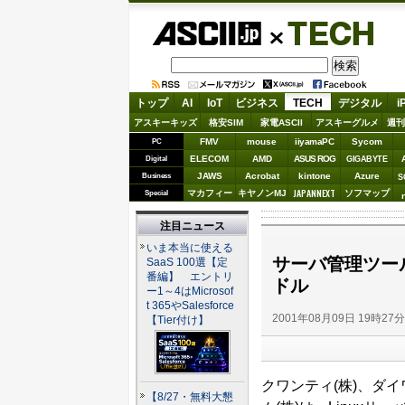
ASCII.jp
TECH
トップ
AI
IoT
ビジネス
TECH
デジタル
i
アスキーキッズ
格安SIM
家電ASCII
アスキーグルメ
週刊
FMV
mouse
iiyamaPC
Sycom
PC
ELECOM
AMD
ASUS ROG
Digital
GIGABYTE
JAWS
Acrobat
kintone
Azure
Business
S
JAPANNEXT
マカフィー
キヤノンMJ
ソフマップ
Special
注目ニュース
いま本当に使える
サーバ管理ツール『Q
SaaS 100選【定
番編】 エントリ
ドル
ー1～4はMicrosof
t 365やSalesforce
2001年08月09日 19時27
【Tier付け】
クワンティ(株)、ダイ
【8/27・無料大懇