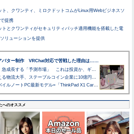
ト、クワンティ、ミロクドットコムがLinux用Webビジネスソ
で提携
ットとクワンティがセキュリティパッチ適用機能を搭載した電
ソリューションを提供
uberアバター制作 VRChat対応で苦戦した理由は……
プロ野球も対象に、急成長する「予測市場」 これは投資か、ギャンブルか
アマゾン配送を支える物流大手、ステーブルコイン企業に10億円投資のワケ
あこがれの旗艦モバイルノートPC最新モデル=「ThinkPad X1 Carbon Gen 14 Aura Edition」実機レビュー
たへのオススメ