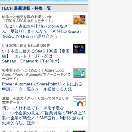
TECH 最新連載・特集一覧
ゆるっと知見を深める楽しい会
「TECH.ASCII ゆるっとナイト」
【8/27・参加無料】情シスのみなさ
ん、夏祭りしませんか？ 「AI時代のSaaS」
をASCIIでゆるっと語り合おう！
いま本当に使えるSaaS 100選
いま本当に使えるSaaS 100選【定番
編】 エントリー17～20は
Sansan、Chatwork【Tier付け】
松本典子の「はじめよう！Azure Logic
Apps／Power Automateでノーコード／ロ
ーコード」
Power AutomateでSharePointリストにある
申請データ一覧をメール送信する方法
連載：今週の「ざっくり知っておきたいIT
業界データ」
情シス人材不足でも「採用予定な
し」中小企業の意見／“従業員発のSNS炎上”6
割の企業が懸念／「SNS疲れ」利用を減らす
効果的方法、ほか