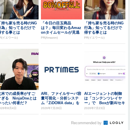
「持ち家を売る時のNG
「今日の目玉商品
「持ち家を売る時のNG
行為」知ってるだけで
は？」毎日変わるAmaz
行為」知ってるだけで
得する事とは
onタイムセールが見逃
得する事とは
せない
R(イエウール)
PR(Amazon)
PR(イエウール)
北米での成長率がすご
ARI、ファイルサーバ容
AIエージェントの制御
すぎる NinjaOneとは
量可視化・分析システ
は「コンテンツレイヤ
いったい何者だ？
ム「ZiDOMA data」を
ー」で Boxが新AIセキ
バージ...
ュリティ機能...
026年8月4日
2026年7月28日
2026年7月23日
Recommended by