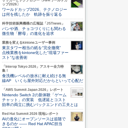
サッカーとテクノロジー〔FIFAワールドカ
ップ2026〕
ワールドカップ2026、テクノロジー
は何を残したか 軌跡を振り返る
科学技術振興機構の広報誌「JSTnews」
パンや酒、チョコづくりにも関わる
微生物「酵母」の進化を追求
業務を変えるkintoneユーザー事例
東京タワー相当の紙を“完全撤廃”
点検業務をkintone化した“現場ファー
スト”な改善術
「Interop Tokyo 2026」アスキー全力特
集！
食洗機レベルの放水に耐え続ける無
線AP いくら屋外対応だからといって心配だ
「AWS Summit Japan 2026」レポート
Nintendo Switch 2の新体験「ゲーム
チャット」の実装 低遅延とコスト
効率の両立に挑むバックエンドの工夫とは
Red Hat Summit 2026 現地レポート
AIの進化にオープンソースは追随で
きるのか ―― Red Hat APAC担当