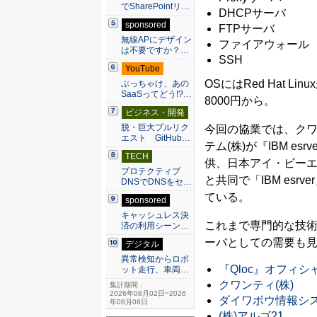
でSharePointリ…
DHCPサーバ
sponsored
FTPサーバ
無線APにデザイン
ファイアウォール
は不要ですか？…
SSH
YouTube
OSにはRed Hat 
ぶっちゃけ、あの
SaaSってどう!?…
8000円から。
ビジネス・開発
脱・巨大プルリク
今回の協業では、クワ
エスト GitHub…
テム(株)が『IBM es
TECH
供、日本アイ・ビーエム(株
プロテクティブ
と共同で「IBM es
DNSでDNSをセ…
ている。
sponsored
キャッシュレス決
これまで専門的な技
済の利用シーン…
ーバとしての需要も
デジタル
異常検知からロボ
『Qloc』オフィシ
ット走行、車両…
クワンティ(株)
集計期間：
2026年08月02日~2026
ダイワボウ情報シス
年08月08日
(株)アルゴ21