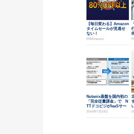
【毎日変わる】Amazon
タイムセールが見逃せ
ない！
PR(Amazon)
P
Nutanix基盤を国内初の
「完全従量課金」で N
TTドコビジがIaaSサー
ビス...
2026年7月23日
2