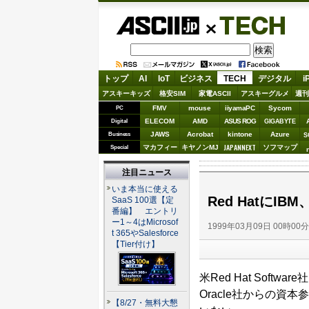
ASCII.jp
TECH
トップ
AI
IoT
ビジネス
TECH
デジタル
i
アスキーキッズ
格安SIM
家電ASCII
アスキーグルメ
週刊
FMV
mouse
iiyamaPC
Sycom
PC
ELECOM
AMD
ASUS ROG
Digital
GIGABYTE
JAWS
Acrobat
kintone
Azure
Business
S
JAPANNEXT
マカフィー
キヤノンMJ
ソフマップ
Special
注目ニュース
いま本当に使える
Red HatにIBM
SaaS 100選【定
番編】 エントリ
ー1～4はMicrosof
1999年03月09日 00時00
t 365やSalesforce
【Tier付け】
米Red Hat Softwa
Oracle社からの
【8/27・無料大懇