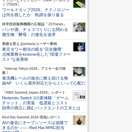
サッカーとテクノロジー〔FIFAワールドカ
ップ2026〕
ワールドカップ2026、テクノロジー
は何を残したか 軌跡を振り返る
科学技術振興機構の広報誌「JSTnews」
パンや酒、チョコづくりにも関わる
微生物「酵母」の進化を追求
業務を変えるkintoneユーザー事例
東京タワー相当の紙を“完全撤廃”
点検業務をkintone化した“現場ファー
スト”な改善術
「Interop Tokyo 2026」アスキー全力特
集！
食洗機レベルの放水に耐え続ける無
線AP いくら屋外対応だからといって心配だ
「AWS Summit Japan 2026」レポート
Nintendo Switch 2の新体験「ゲーム
チャット」の実装 低遅延とコスト
効率の両立に挑むバックエンドの工夫とは
Red Hat Summit 2026 現地レポート
AIの進化にオープンソースは追随で
きるのか ―― Red Hat APAC担当