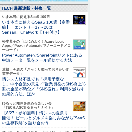
TECH 最新連載・特集一覧
いま本当に使えるSaaS 100選
いま本当に使えるSaaS 100選【定番
編】 エントリー17～20は
Sansan、Chatwork【Tier付け】
松本典子の「はじめよう！Azure Logic
Apps／Power Automateでノーコード／ロ
ーコード」
Power AutomateでSharePointリストにある
申請データ一覧をメール送信する方法
連載：今週の「ざっくり知っておきたいIT
業界データ」
情シス人材不足でも「採用予定な
し」中小企業の意見／“従業員発のSNS炎上”6
割の企業が懸念／「SNS疲れ」利用を減らす
効果的方法、ほか
ゆるっと知見を深める楽しい会
「TECH.ASCII ゆるっとナイト」
【8/27・参加無料】情シスの夏祭り
開催！ ビールとグルメを楽しみながら“SaaS
の生存戦略”を語り合おう