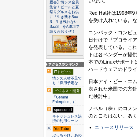
いない。
親会】情シス全員
集合！ビールと夏
祭りグルメをお供
Red Hat社は1998年9
に「生き残るSaa
を受け入れている。な
S、生き残れない
SaaS」をASCIIで
語り合おうぜ！
コンパック・コンピュータ
日付けで『プロライア
を発表している。これ
トは各ベンダーが提
本でのLinuxサポ
ハードウェアのドラ
アクセスランキン
ITトピック
グ
情シス人材不足で
日本アイ・ビー・エム
も「採用予定な…
表された米国での方
ビジネス・開発
だ検討中」
「Gemini
Enterprise」に…
ノベル（株）のコメン
sponsored
のところはない。あ
キャッシュレス決
済の利用シーン…
ニュースリリース
YouTube
ぶっちゃけ、あの