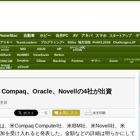
Phone/Mac
自動車
ホビー
自作PC
AV
アキバ
スマホ
ゲ
スタートアップ
アスキー
TeamLeaders
プログラミング+
SDGs
地方活性
PUACL2026
ChallengersJP
パソコン
ゲーミングPC
MSI
ASUS
HP
STORM
SEVEN
ASRock
HUAWEI
ViewSonic
Belkin
ソフトバンクの
Dropbox
CData
Backlog
Fortinet
ヤマハ
Zoom
ORACOM
IoT
brand
pCloud
new ME!
、Compaq、Oracle、Novellの4社が出資
分更新
お気に入り
一覧
re社は、米Compaq Computer社、米IBM社、米Novell社、米
資本参加を受け入れると発表した。金額などの詳細は明らかにして