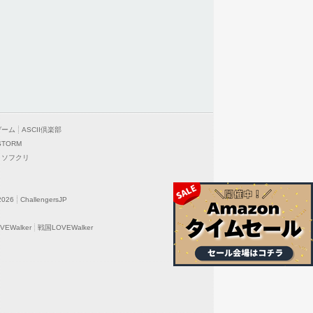
ゲーム
ASCII倶楽部
STORM
ソフクリ
2026
ChallengersJP
EWalker
戦国LOVEWalker