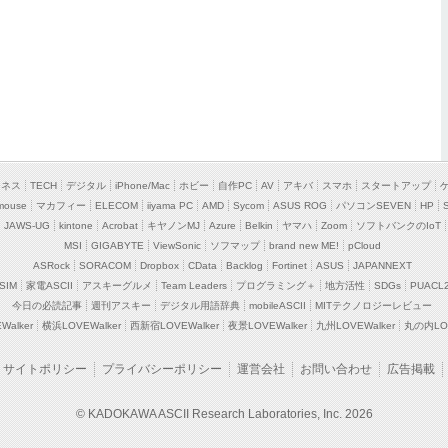
ジネス
TECH
デジタル
iPhone/Mac
ホビー
自作PC
AV
アキバ
スマホ
スタートアップ
mouse
マカフィー
ELECOM
iiyama PC
AMD
Sycom
ASUS ROG
パソコンSEVEN
HP
JAWS-UG
kintone
Acrobat
キヤノンMJ
Azure
Belkin
ヤマハ
Zoom
ソフトバンクのIoT
MSI
GIGABYTE
ViewSonic
ソフマップ
brand new ME!
pCloud
ASRock
SORACOM
Dropbox
CData
Backlog
Fortinet
ASUS
JAPANNEXT
SIM
家電ASCII
アスキーグルメ
Team Leaders
プログラミング＋
地方活性
SDGs
PUACL
今日の必読記事
週刊アスキー
デジタル用語辞典
mobileASCII
MITテクノロジーレビュー
alker
横浜LOVEWalker
西新宿LOVEWalker
夜景LOVEWalker
九州LOVEWalker
丸の内LOV
サイトポリシー
プライバシーポリシー
運営会社
お問い合わせ
広告掲載
© KADOKAWA ASCII Research Laboratories, Inc. 2026