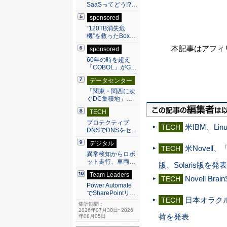
SaaSってどう!?…
sponsored
“120TB消失危
機”を救ったBox…
本記事はアフィ
sponsored
60年の時を超え
「COBOL」がG…
データセンター
「関東・関西に次
ぐDC集積地」…
TECH
プロテクティブ
米IBM、Li
TECH
DNSでDNSをセ…
デジタル
米Novell、「N
TECH
異常検知からロボ
ット走行、車両…
版、Solaris版を発表
Team Leaders
Novell Br
TECH
Power Automate
でSharePointリ…
日本オラクル(株)「
TECH
集計期間：
2026年07月30日~2026
荷を発表
年08月05日