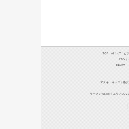
TOP
AI
IoT
ビ
FMV
HUAWEI
アスキーキッズ
格安
ラーメンWalker
エリアLOVEW