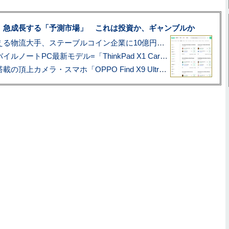
、急成長する「予測市場」 これは投資か、ギャンブルか
アマゾン配送を支える物流大手、ステーブルコイン企業に10億円投資のワケ
あこがれの旗艦モバイルノートPC最新モデル=「ThinkPad X1 Carbon Gen 14 Aura Edition」実機レビュー
ハッセルブラッド搭載の頂上カメラ・スマホ「OPPO Find X9 Ultra」実写レビュー=プロが本気で徹底撮影しました!!