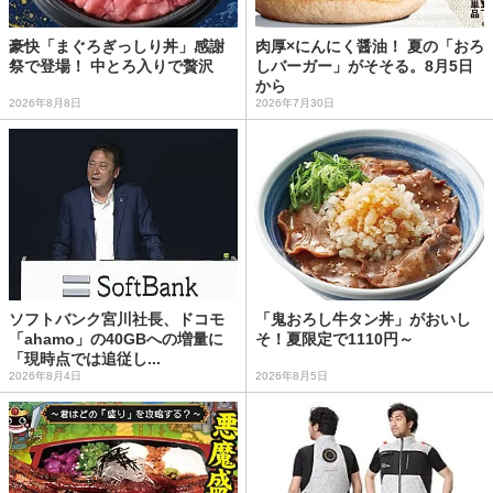
豪快「まぐろぎっしり丼」感謝
肉厚×にんにく醤油！ 夏の「おろ
祭で登場！ 中とろ入りで贅沢
しバーガー」がそそる。8月5日
から
2026年8月8日
2026年7月30日
ソフトバンク宮川社長、ドコモ
「鬼おろし牛タン丼」がおいし
「ahamo」の40GBへの増量に
そ！夏限定で1110円～
「現時点では追従し...
2026年8月4日
2026年8月5日