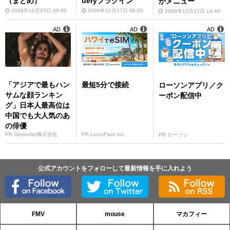
（まとめ）
ueryプラグイン
かメニュー
2008年10月23日 00:00
2008年12月17日 08:00
2008年12月11日 14:48
AD
AD
AD
「アジアで最もハン
最短5分で接続
ローソンアプリ／ク
サムな顔ランキン
ーポン配信中
グ」日本人最高位は
中国でも大人気のあ
の俳優
PR Skyrocket株式会社
PR LotusFlare Inc
PR ローソン
公式アカウントをフォローして最新情報を手に入れよう
FMV
mouse
マカフィー