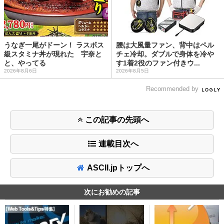
うなぎ一尾がドーン！ ラスボス
腰は大風量ファン、背中はペル
級スタミナ丼が現れた 宇奈と
チェ冷却。ダブルで身体を冷や
と、やってる
す1着2役のファン付きウ...
2026年8月6日
2026年8月5日
Recommended by
この記事の先頭へ
連載目次へ
ASCII.jpトップへ
次にお勧めの記事