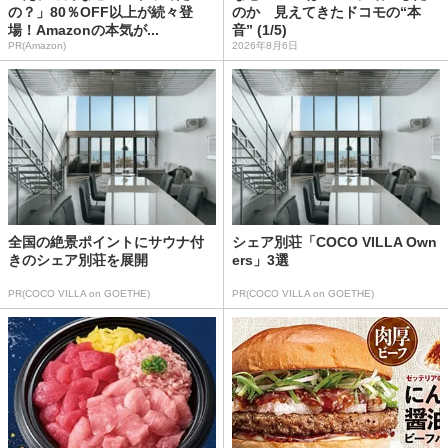
の？」80％OFF以上が続々登
のか 見えてきたドコモの“本
場！Amazonの本気が...
音” (1/5)
PR(Amazon)
2026年8月6日
全国の絶景ポイントにサウナ付
シェア別荘「COCO VILLA Own
きのシェア別荘を展開
ers」3選
PR(COCO VILLA on GOETHE)
PR(COCO VILLA on GOETHE)