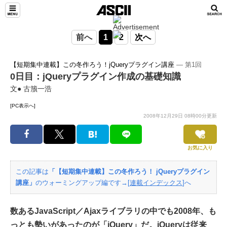
前へ
1
2
次へ
【短期集中連載】この冬作ろう！jQueryプラグイン講座
― 第1回
0日目：jQueryプラグイン作成の基礎知識
文● 古籏一浩
[PC表示へ]
2008年12月29日 08時00分更新
お気に入り
この記事は
「【短期集中連載】この冬作ろう！ jQueryプラグイン
講座」
のウォーミングアップ編です→[
連載インデックス
]へ
数あるJavaScript／Ajaxライブラリの中でも2008年、も
っとも勢いがあったのが「jQuery」だ。jQueryは従来