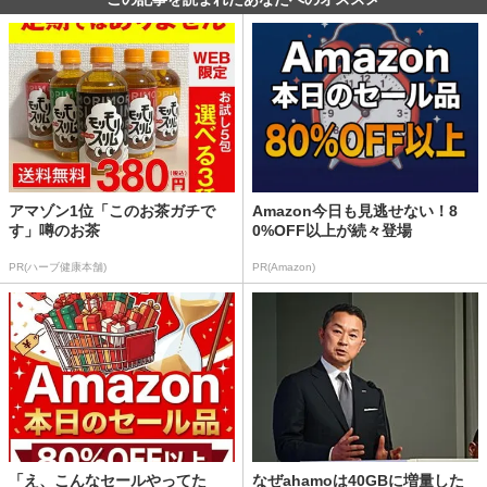
アマゾン1位「このお茶ガチで
Amazon今日も見逃せない！8
す」噂のお茶
0%OFF以上が続々登場
PR(ハーブ健康本舗)
PR(Amazon)
「え、こんなセールやってた
なぜahamoは40GBに増量した