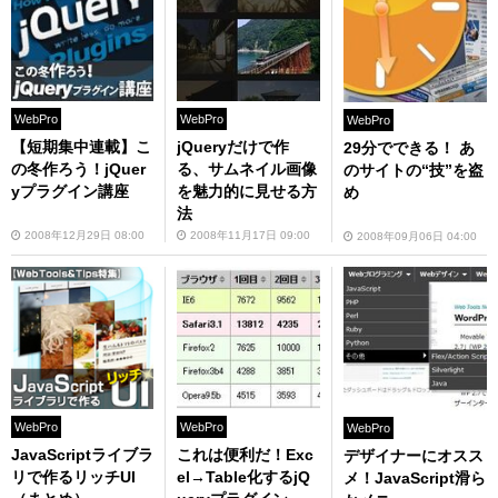
WebPro
WebPro
WebPro
【短期集中連載】こ
jQueryだけで作
29分でできる！ あ
の冬作ろう！jQuer
る、サムネイル画像
のサイトの“技”を盗
yプラグイン講座
を魅力的に見せる方
め
法
2008年12月29日 08:00
2008年11月17日 09:00
2008年09月06日 04:00
WebPro
WebPro
WebPro
JavaScriptライブラ
これは便利だ！Exc
デザイナーにオスス
リで作るリッチUI
el→Table化するjQ
メ！JavaScript滑ら