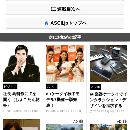
連載目次へ
ASCII.jpトップへ
次にお勧めの記事
ビジネス
スマホ
スマホ
社長 島耕作にITを
auケータイ秋冬モ
au楽器ケータイでイ
聞く（しょこたん乾
デル7機種一挙発
ンタラクション・デ
杯）
表！
ザインを追求する
2008年05月29日 04:00
2008年10月27日 18:00
2008年11月14日 21:23
AD
AD