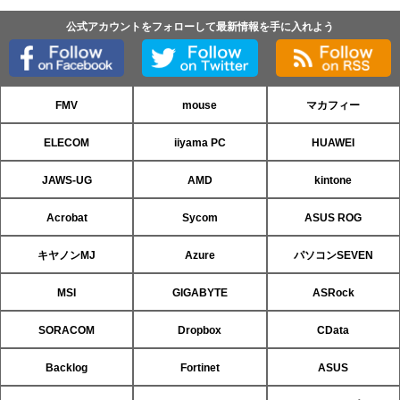
公式アカウントをフォローして最新情報を手に入れよう
FMV
mouse
マカフィー
ELECOM
iiyama PC
HUAWEI
JAWS-UG
AMD
kintone
Acrobat
Sycom
ASUS ROG
キヤノンMJ
Azure
パソコンSEVEN
MSI
GIGABYTE
ASRock
SORACOM
Dropbox
CData
Backlog
Fortinet
ASUS