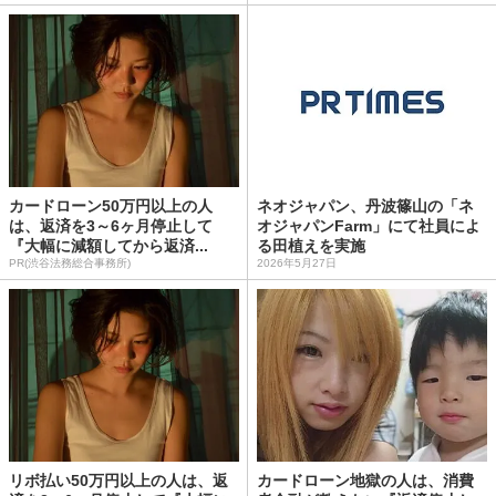
カードローン50万円以上の人
ネオジャパン、丹波篠山の「ネ
は、返済を3～6ヶ月停止して
オジャパンFarm」にて社員によ
『大幅に減額してから返済...
る田植えを実施
PR(渋谷法務総合事務所)
2026年5月27日
リボ払い50万円以上の人は、返
カードローン地獄の人は、消費