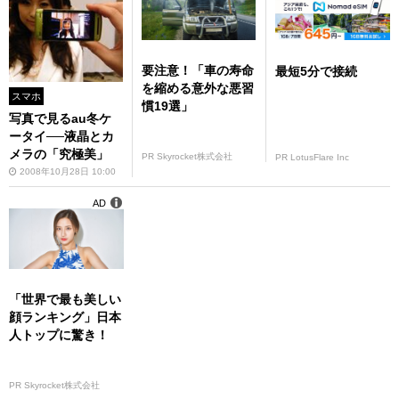
要注意！「車の寿命
最短5分で接続
を縮める意外な悪習
スマホ
慣19選」
写真で見るau冬ケ
ータイ──液晶とカ
メラの「究極美」
PR Skyrocket株式会社
PR LotusFlare Inc
2008年10月28日 10:00
AD
「世界で最も美しい
顔ランキング」日本
人トップに驚き！
PR Skyrocket株式会社