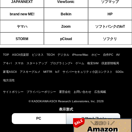
JAPANNEXT
ViewSonic
ソフマップ
brand new ME!
Belkin
HP
ヤマハ
Zoom
ソフトバンクのIoT
STORM
pCloud
ソフクリ
TOP
ASCII倶楽部
ビジネス
TECH
デジタル
iPhone/Mac
ホビー
自作PC
AV
アキバ
スマホ
スタートアップ
プログラミング+
ゲーム
格安SIM
倶楽部情報局
家電ASCII
アスキーグルメ
MITTR
IoT
サイバーセキュリティ小説コンテスト
SDGs
地方活性
サイトポリシー
プライバシーポリシー
運営会社
お問い合わせ
広告掲載
© KADOKAWA ASCII Research Laboratories, Inc. 2026
表示形式
PC
スマートフォン