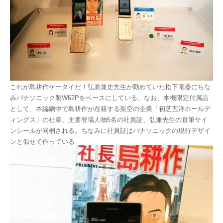
これが島耕作ケータイだ！弘兼兼史先生が勤めていた松下電器にちな
みパナソニック製W62Pをベースにしている。なお、本機限定付属品
として、本編劇中で島耕作が在籍する架空の企業「初芝五洋ホールデ
ィングス」の社章、主要登場人物5名の社員証、弘兼先生の直筆サイ
ンシールが同梱される。ちなみに社員証はパナソニックの現行デザイ
ンと似せて作っている