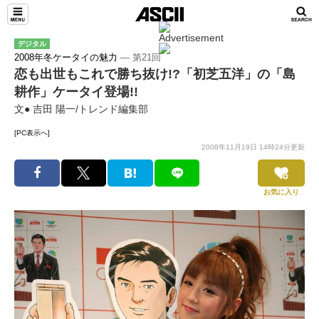
デジタル
2008年冬ケータイの魅力
― 第21回
恋も出世もこれで勝ち抜け!?「初芝五洋」の「島
耕作」ケータイ登場!!
文● 吉田 陽一/トレンド編集部
[PC表示へ]
2008年11月19日 14時24分更新
お気に入り