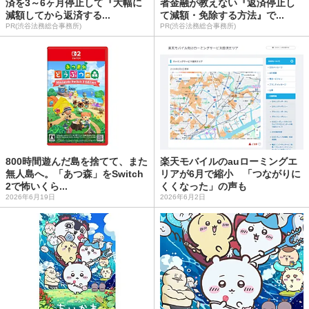
済を3～6ヶ月停止して『大幅に
者金融が教えない『返済停止し
減額してから返済する...
て減額・免除する方法』で...
PR(渋谷法務総合事務所)
PR(渋谷法務総合事務所)
800時間遊んだ島を捨てて、また
楽天モバイルのauローミングエ
無人島へ。「あつ森」をSwitch
リアが6月で縮小 「つながりに
2で怖いくら...
くくなった」の声も
2026年6月19日
2026年6月2日