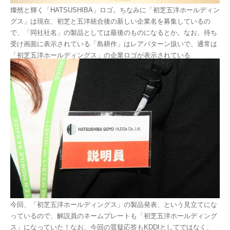
燦然と輝く「HATSUSHIBA」ロゴ。ちなみに「初芝五洋ホールディン
グス」は現在、初芝と五洋統合後の新しい企業名を募集しているの
で、「同社社名」の製品としては最後のものになるとか。なお、待ち
受け画面に表示されている「島耕作」はレアパターン扱いで、通常は
「初芝五洋ホールディングス」の企業ロゴが表示されている
今回、「初芝五洋ホールディングス」の製品発表、という見立てにな
っているので、解説員のネームプレートも「初芝五洋ホールディング
ス」になっていた！なお、今回の質疑応答もKDDIとしてではなく、