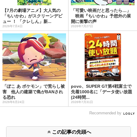
【7月の劇場アニメ】大人気の
「可愛い映画だと思ったら…」
「ちいかわ」がスクリーンデビ
映画『ちいかわ』予想外の展
ュー ！ 「クレしん」新...
開に衝撃の声
2026年7月4日
2026年7月27日
「ぽこ あ ポケモン」で荒らし被
povo、SUPER GT第4戦富士で
害 他人の建築で島がBANされ
先着1000名に「データ使い放題
る恐れ
(24時間...
2026年6月24日
2026年7月31日
Recommended by
この記事の先頭へ