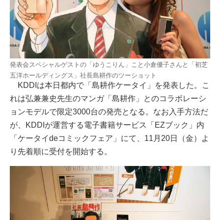
発表会スペシャルゲストの「ゆうこりん」こと小倉優子さんと「初芝
五洋ホールディングス」社長島耕作のツーショット
KDDIは本日都内で「島耕作ケータイ」を発表した。こ
れは弘兼兼史先生のマンガ「島耕作」とのコラボレーシ
ョンモデルで限定3000台の発売となる。なお入手方法だ
が、KDDIが運営する電子書籍サービス「EZブック」内
「ケータイdeコミックフェア」にて、11月20日（金）よ
り先着順に受付を開始する。