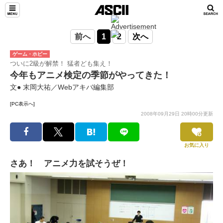
前へ
1
2
次へ
ゲーム・ホビー
ついに2級が解禁！ 猛者ども集え！
今年もアニメ検定の季節がやってきた！
文● 末岡大祐／Webアキバ編集部
[PC表示へ]
2008年09月29日 20時00分更新
お気に入り
さあ！ アニメ力を試そうぜ！