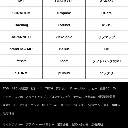
MSI
GIGABYTE
ASRock
SORACOM
Dropbox
CData
Backlog
Fortinet
ASUS
JAPANNEXT
ViewSonic
ソフマップ
brand new ME!
Belkin
HP
ヤマハ
Zoom
ソフトバンクのIoT
STORM
pCloud
ソフクリ
TOP
ASCII倶楽部
ビジネス
TECH
デジタル
iPhone/Mac
ホビー
自作PC
AV
アキバ
スマホ
スタートアップ
プログラミング+
ゲーム
格安SIM
倶楽部情報局
家電ASCII
アスキーグルメ
MITTR
IoT
サイバーセキュリティ小説コンテスト
SDGs
地方活性
サイトポリシー
プライバシーポリシー
運営会社
お問い合わせ
広告掲載