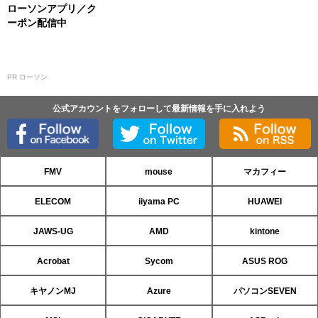
ローソンアプリ／ク
ーポン配信中
PR ローソン
公式アカウントをフォローして最新情報を手に入れよう
FMV
mouse
マカフィー
ELECOM
iiyama PC
HUAWEI
JAWS-UG
AMD
kintone
Acrobat
Sycom
ASUS ROG
キヤノンMJ
Azure
パソコンSEVEN