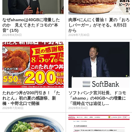
なぜahamoは40GBに増量した
肉厚×にんにく醤油！ 夏の「おろ
のか 見えてきたドコモの“本
しバーガー」がそそる。8月5日
音” (1/5)
から
2026年8月6日
2026年7月30日
たれかつ丼が200円引き！ 「た
ソフトバンク宮川社長、ドコモ
れとん」初の夏の感謝祭、新
「ahamo」の40GBへの増量に
橋・中野北口で開催
「現時点では追従し...
2026年7月30日
2026年8月4日