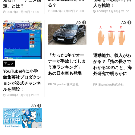
る？
人も挑戦！
定」とは？
2007年07月02日 23:00
2008年11月28日 21:00
2007年10月29日 11:00
AD
AD
「たった1年でオー
運動能力、収入がわ
ナーが手放してしま
かる？「指の長さで
アニメ
う車ランキング」
わかる10のこと」海
YouTube内に小学
あの日本車も登場
外研究で明らかに
館集英社プロダクシ
ョンが公式チャンネ
PR Skyrocket株式会社
PR Skyrocket株式会社
ルを開設！
2009年10月21日 20:52
AD