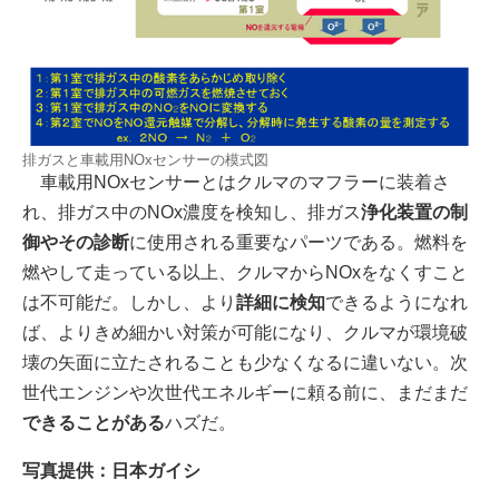
排ガスと車載用NOxセンサーの模式図
車載用NOxセンサーとはクルマのマフラーに装着さ
れ、排ガス中のNOx濃度を検知し、排ガス
浄化装置の制
御やその診断
に使用される重要なパーツである。燃料を
燃やして走っている以上、クルマからNOxをなくすこと
は不可能だ。しかし、より
詳細に検知
できるようになれ
ば、よりきめ細かい対策が可能になり、クルマが環境破
壊の矢面に立たされることも少なくなるに違いない。次
世代エンジンや次世代エネルギーに頼る前に、まだまだ
できることがある
ハズだ。
写真提供：日本ガイシ