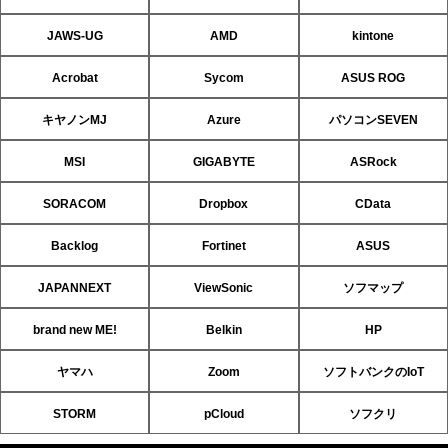
JAWS-UG
AMD
kintone
Acrobat
Sycom
ASUS ROG
キヤノンMJ
Azure
パソコンSEVEN
MSI
GIGABYTE
ASRock
SORACOM
Dropbox
CData
Backlog
Fortinet
ASUS
JAPANNEXT
ViewSonic
ソフマップ
brand new ME!
Belkin
HP
ヤマハ
Zoom
ソフトバンクのIoT
STORM
pCloud
ソフクリ