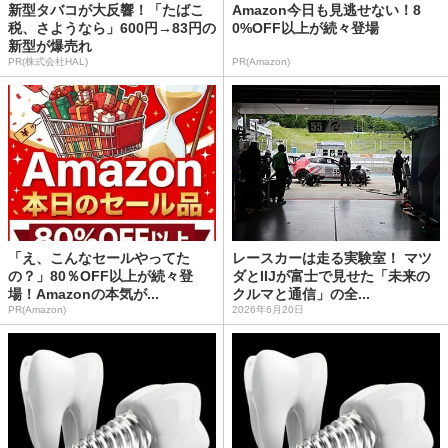
新型タバコが大反響！「たばこ
Amazon今日も見逃せない！8
税、さようなら」600円→83円の
0%OFF以上が続々登場
新型が爆売れ
PR(株式会社HAL)
PR(Amazon)
「え、こんなセールやってた
レースカーは走る実験室！ マツ
の？」80％OFF以上が続々登
ダとIIJが富士で見せた「未来の
場！Amazonの本気が...
クルマと通信」の全...
PR(Amazon)
2026年6月20日