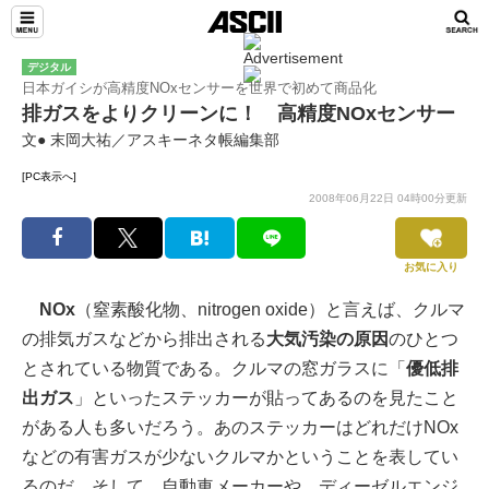
デジタル
日本ガイシが高精度NOxセンサーを世界で初めて商品化
排ガスをよりクリーンに！ 高精度NOxセンサー
文● 末岡大祐／アスキーネタ帳編集部
[PC表示へ]
2008年06月22日 04時00分更新
お気に入り
NOx
（窒素酸化物、nitrogen oxide）と言えば、クルマ
の排気ガスなどから排出される
大気汚染の原因
のひとつ
とされている物質である。クルマの窓ガラスに「
優低排
出ガス
」といったステッカーが貼ってあるのを見たこと
がある人も多いだろう。あのステッカーはどれだけNOx
などの有害ガスが少ないクルマかということを表してい
るのだ。そして、自動車メーカーや、ディーゼルエンジ