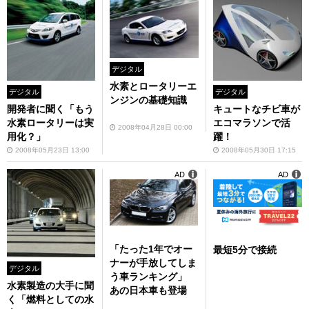
デジタル
水素とロータリーエ
デジタル
デジタル
ンジンの基礎知識
開発者に聞く「もう
キュートなチビ車が
水素ロータリーは実
エコマラソンで活
2008年04月28日 00:00
用化？」
躍！
2008年05月23日 13:00
2008年05月30日 17:15
AD
AD
「たった1年でオー
最短5分で接続
ナーが手放してしま
デジタル
う車ランキング」
水素製造の大手に聞
あの日本車も登場
く「燃料としての水