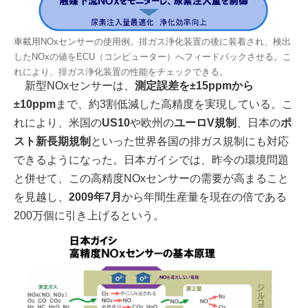
車載用NOxセンサーの使用例。排ガス浄化装置の後に装着され、検出
したNOxの値をECU（コンピューター）へフィードバックさせる。こ
れにより、排ガス浄化装置の性能をチェックできる。
新型NOxセンサーは、
測定誤差を±15ppmから
±10ppm
まで、約3割低減した高精度を実現している。こ
れにより、米国の
US10
や欧州の
ユーロV規制
、日本の
ポ
スト新長期規制
といった世界各国の排ガス規制にも対応
できるようになった。日本ガイシでは、昨今の環境問題
と併せて、この高精度NOxセンサーの需要が高まること
を見越し、
2009年7月
から年間生産量を現在の倍である
200万個に引き上げるという。