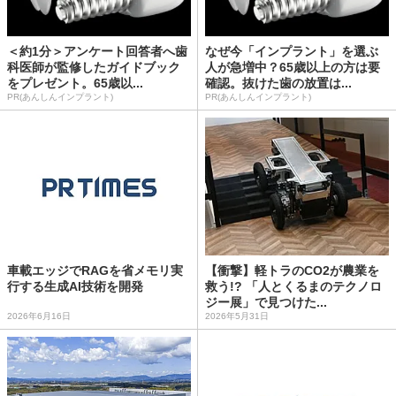
＜約1分＞アンケート回答者へ歯
なぜ今「インプラント」を選ぶ
科医師が監修したガイドブック
人が急増中？65歳以上の方は要
をプレゼント。65歳以...
確認。抜けた歯の放置は...
PR(あんしんインプラント)
PR(あんしんインプラント)
車載エッジでRAGを省メモリ実
【衝撃】軽トラのCO2が農業を
行する生成AI技術を開発
救う!? 「人とくるまのテクノロ
ジー展」で見つけた...
2026年6月16日
2026年5月31日