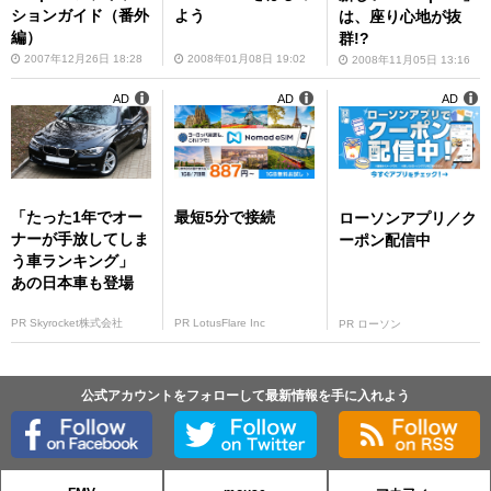
ションガイド（番外
よう
は、座り心地が抜
編）
群!?
2007年12月26日 18:28
2008年01月08日 19:02
2008年11月05日 13:16
AD
AD
AD
「たった1年でオー
最短5分で接続
ローソンアプリ／ク
ナーが手放してしま
ーポン配信中
う車ランキング」
あの日本車も登場
PR Skyrocket株式会社
PR LotusFlare Inc
PR ローソン
公式アカウントをフォローして最新情報を手に入れよう