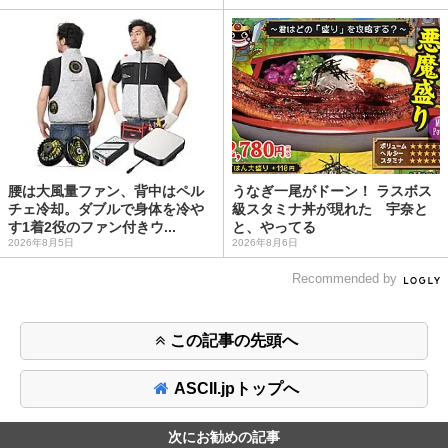
腰は大風量ファン、背中はペル
うなぎ一尾がドーン！ ラスボス
チェ冷却。ダブルで身体を冷や
級スタミナ丼が現れた 宇奈と
す1着2役のファン付きウ...
と、やってる
2026年8月5日
2026年8月6日
Recommended by
この記事の先頭へ
ASCII.jpトップへ
次にお勧めの記事