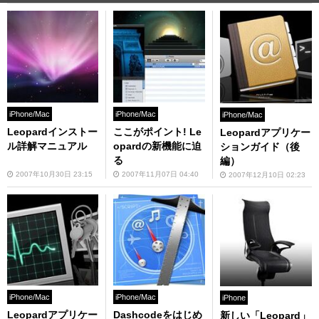
iPhone/Mac
iPhone/Mac
iPhone/Mac
Leopardインストー
ここがポイント! Le
Leopardアプリケー
ル詳解マニュアル
opardの新機能に迫
ションガイド（後
る
編）
2007年10月30日 23:15
2007年11月07日 04:40
2007年12月10日 02:23
iPhone/Mac
iPhone/Mac
iPhone
Leopardアプリケー
Dashcodeをはじめ
新しい「Leopard」