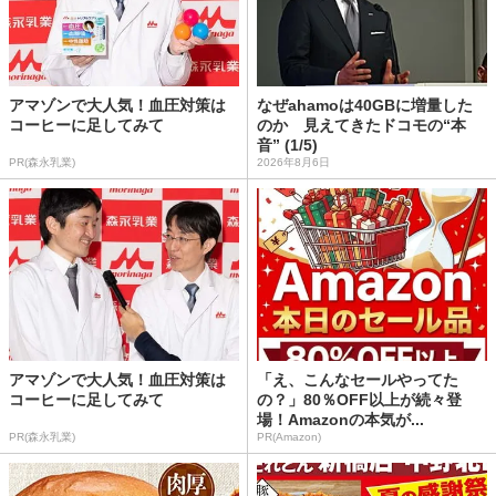
アマゾンで大人気！血圧対策は
なぜahamoは40GBに増量した
コーヒーに足してみて
のか 見えてきたドコモの“本
音” (1/5)
PR(森永乳業)
2026年8月6日
アマゾンで大人気！血圧対策は
「え、こんなセールやってた
コーヒーに足してみて
の？」80％OFF以上が続々登
場！Amazonの本気が...
PR(森永乳業)
PR(Amazon)