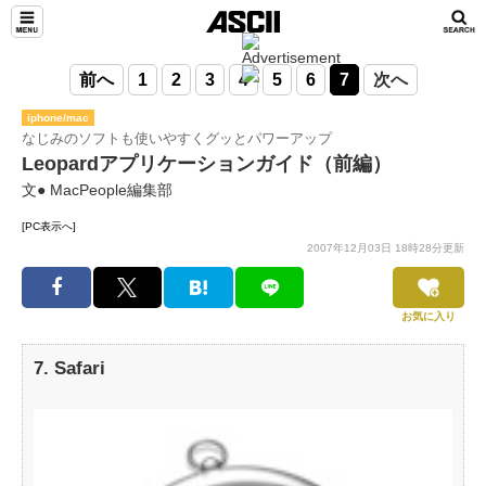
前へ
1
2
3
4
5
6
7
次へ
iphone/mac
なじみのソフトも使いやすくグッとパワーアップ
Leopardアプリケーションガイド（前編）
文● MacPeople編集部
[PC表示へ]
2007年12月03日 18時28分更新
お気に入り
7. Safari