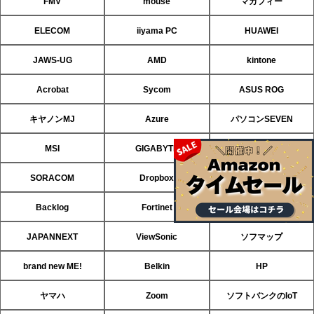
FMV
mouse
マカフィー
ELECOM
iiyama PC
HUAWEI
JAWS-UG
AMD
kintone
Acrobat
Sycom
ASUS ROG
キヤノンMJ
Azure
パソコンSEVEN
MSI
GIGABYTE
ASRock
SORACOM
Dropbox
CData
Backlog
Fortinet
ASUS
JAPANNEXT
ViewSonic
ソフマップ
brand new ME!
Belkin
HP
ヤマハ
Zoom
ソフトバンクのIoT