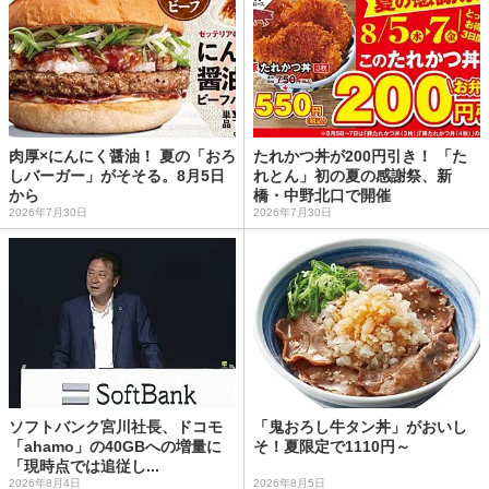
肉厚×にんにく醤油！ 夏の「おろ
たれかつ丼が200円引き！ 「た
しバーガー」がそそる。8月5日
れとん」初の夏の感謝祭、新
から
橋・中野北口で開催
2026年7月30日
2026年7月30日
ソフトバンク宮川社長、ドコモ
「鬼おろし牛タン丼」がおいし
「ahamo」の40GBへの増量に
そ！夏限定で1110円～
「現時点では追従し...
2026年8月4日
2026年8月5日