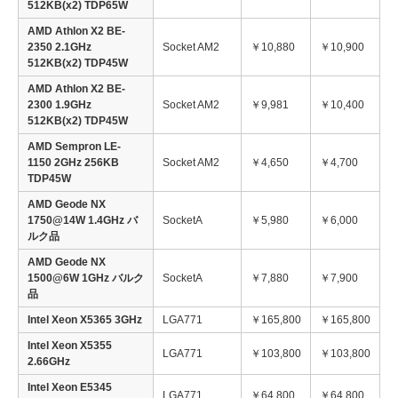
512KB(x2) TDP65W
AMD Athlon X2 BE-
2350 2.1GHz
Socket AM2
￥10,880
￥10,900
512KB(x2) TDP45W
AMD Athlon X2 BE-
2300 1.9GHz
Socket AM2
￥9,981
￥10,400
512KB(x2) TDP45W
AMD Sempron LE-
1150 2GHz 256KB
Socket AM2
￥4,650
￥4,700
TDP45W
AMD Geode NX
1750@14W 1.4GHz バ
SocketA
￥5,980
￥6,000
ルク品
AMD Geode NX
1500@6W 1GHz バルク
SocketA
￥7,880
￥7,900
品
Intel Xeon X5365 3GHz
LGA771
￥165,800
￥165,800
Intel Xeon X5355
LGA771
￥103,800
￥103,800
2.66GHz
Intel Xeon E5345
LGA771
￥64,800
￥64,800