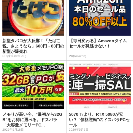
新型タバコが大反響！「たばこ
【毎日変わる】Amazonタイム
税、さようなら」600円→83円の
セールが見逃せない！
新型が爆売れ
PR(株式会社HAL)
PR(Amazon)
メモリが高い今、“最初から32G
5070 Tiより、RTX 5080が安
B”をお得に選べる。ドスパラ
い？ “価格逆転”のドスパラPCセ
「大容量メモリーPC...
ール
2026年5月18日
2026年5月7日