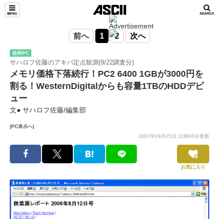
前へ
1
2
次へ
自作PC
サハロフ佐藤のアキバ定点観測(9/22調査分)
メモリ価格下落続行！PC2 6400 1GBが3000円を
割る！WesternDigitalからも容量1TBのHDDデビ
ュー
文● サハロフ佐藤/編集部
[PC表示へ]
2007年09月25日 22時00分更新
お気に入り