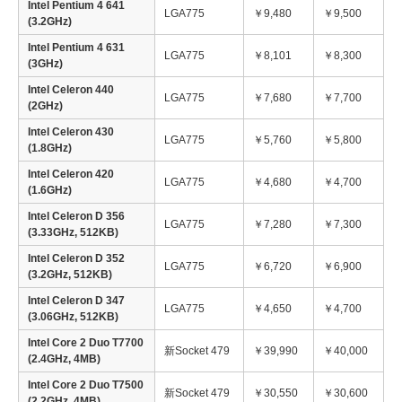
Intel Pentium 4 641
LGA775
￥9,480
￥9,500
(3.2GHz)
Intel Pentium 4 631
LGA775
￥8,101
￥8,300
(3GHz)
Intel Celeron 440
LGA775
￥7,680
￥7,700
(2GHz)
Intel Celeron 430
LGA775
￥5,760
￥5,800
(1.8GHz)
Intel Celeron 420
LGA775
￥4,680
￥4,700
(1.6GHz)
Intel Celeron D 356
LGA775
￥7,280
￥7,300
(3.33GHz, 512KB)
Intel Celeron D 352
LGA775
￥6,720
￥6,900
(3.2GHz, 512KB)
Intel Celeron D 347
LGA775
￥4,650
￥4,700
(3.06GHz, 512KB)
Intel Core 2 Duo T7700
新Socket 479
￥39,990
￥40,000
(2.4GHz, 4MB)
Intel Core 2 Duo T7500
新Socket 479
￥30,550
￥30,600
(2.2GHz, 4MB)