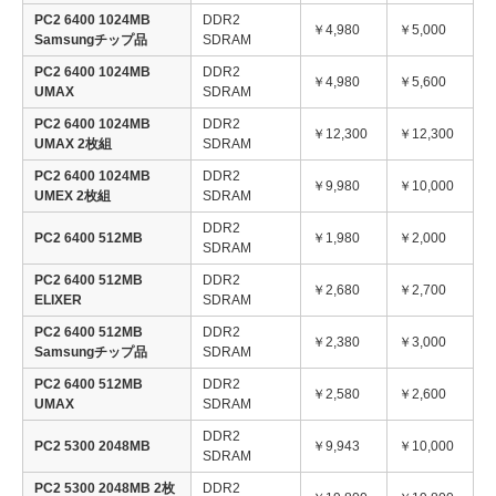
PC2 6400 1024MB
DDR2
￥4,980
￥5,000
Samsungチップ品
SDRAM
PC2 6400 1024MB
DDR2
￥4,980
￥5,600
UMAX
SDRAM
PC2 6400 1024MB
DDR2
￥12,300
￥12,300
UMAX 2枚組
SDRAM
PC2 6400 1024MB
DDR2
￥9,980
￥10,000
UMEX 2枚組
SDRAM
DDR2
PC2 6400 512MB
￥1,980
￥2,000
SDRAM
PC2 6400 512MB
DDR2
￥2,680
￥2,700
ELIXER
SDRAM
PC2 6400 512MB
DDR2
￥2,380
￥3,000
Samsungチップ品
SDRAM
PC2 6400 512MB
DDR2
￥2,580
￥2,600
UMAX
SDRAM
DDR2
PC2 5300 2048MB
￥9,943
￥10,000
SDRAM
PC2 5300 2048MB 2枚
DDR2