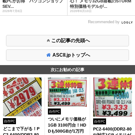
載PCがお得 パソコンショップ
心！ メモリ32GB搭載のSTORM
SEV...
特別価格モデルが...
2026年7月6日
2026年6月10日
Recommended by
この記事の先頭へ
ASCII.jpトップへ
次にお勧めの記事
自作PC
ついにメモリ価格が
自作PC
自作PC
1GB 3100円台！HD
どこまで下がる！P
PC2-6400(DDR2-80
Dも500GBが1万円
C2-6400(DDR2-80
0)対応1GBメモリが