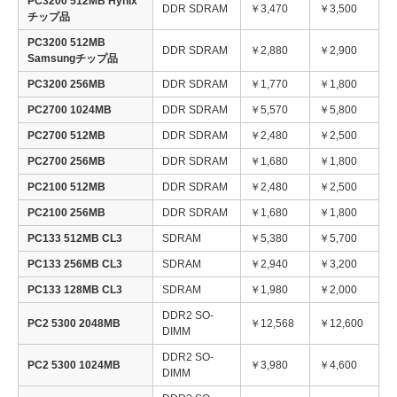
PC3200 512MB Hynix
DDR SDRAM
￥3,470
￥3,500
チップ品
PC3200 512MB
DDR SDRAM
￥2,880
￥2,900
Samsungチップ品
PC3200 256MB
DDR SDRAM
￥1,770
￥1,800
PC2700 1024MB
DDR SDRAM
￥5,570
￥5,800
PC2700 512MB
DDR SDRAM
￥2,480
￥2,500
PC2700 256MB
DDR SDRAM
￥1,680
￥1,800
PC2100 512MB
DDR SDRAM
￥2,480
￥2,500
PC2100 256MB
DDR SDRAM
￥1,680
￥1,800
PC133 512MB CL3
SDRAM
￥5,380
￥5,700
PC133 256MB CL3
SDRAM
￥2,940
￥3,200
PC133 128MB CL3
SDRAM
￥1,980
￥2,000
DDR2 SO-
PC2 5300 2048MB
￥12,568
￥12,600
DIMM
DDR2 SO-
PC2 5300 1024MB
￥3,980
￥4,600
DIMM