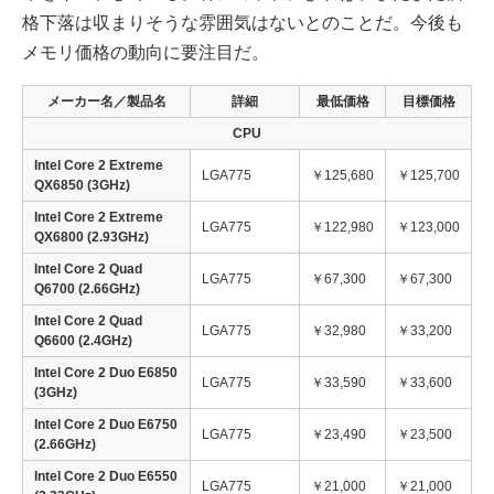
格下落は収まりそうな雰囲気はないとのことだ。今後も
メモリ価格の動向に要注目だ。
メーカー名／製品名
詳細
最低価格
目標価格
CPU
Intel Core 2 Extreme
LGA775
￥125,680
￥125,700
QX6850 (3GHz)
Intel Core 2 Extreme
LGA775
￥122,980
￥123,000
QX6800 (2.93GHz)
Intel Core 2 Quad
LGA775
￥67,300
￥67,300
Q6700 (2.66GHz)
Intel Core 2 Quad
LGA775
￥32,980
￥33,200
Q6600 (2.4GHz)
Intel Core 2 Duo E6850
LGA775
￥33,590
￥33,600
(3GHz)
Intel Core 2 Duo E6750
LGA775
￥23,490
￥23,500
(2.66GHz)
Intel Core 2 Duo E6550
LGA775
￥21,000
￥21,000