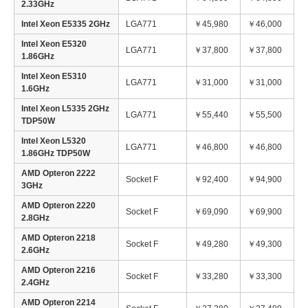
2.33GHz
Intel Xeon E5335 2GHz
LGA771
￥45,980
￥46,000
Intel Xeon E5320
LGA771
￥37,800
￥37,800
1.86GHz
Intel Xeon E5310
LGA771
￥31,000
￥31,000
1.6GHz
Intel Xeon L5335 2GHz
LGA771
￥55,440
￥55,500
TDP50W
Intel Xeon L5320
LGA771
￥46,800
￥46,800
1.86GHz TDP50W
AMD Opteron 2222
Socket F
￥92,400
￥94,900
3GHz
AMD Opteron 2220
Socket F
￥69,090
￥69,900
2.8GHz
AMD Opteron 2218
Socket F
￥49,280
￥49,300
2.6GHz
AMD Opteron 2216
Socket F
￥33,280
￥33,300
2.4GHz
AMD Opteron 2214