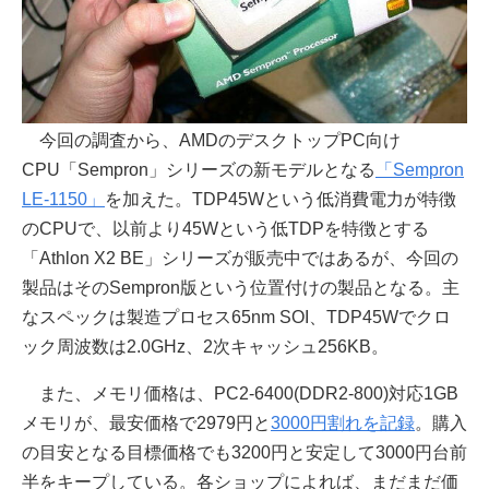
今回の調査から、AMDのデスクトップPC向け
CPU「Sempron」シリーズの新モデルとなる
「Sempron
LE-1150」
を加えた。TDP45Wという低消費電力が特徴
のCPUで、以前より45Wという低TDPを特徴とする
「Athlon X2 BE」シリーズが販売中ではあるが、今回の
製品はそのSempron版という位置付けの製品となる。主
なスペックは製造プロセス65nm SOI、TDP45Wでクロ
ック周波数は2.0GHz、2次キャッシュ256KB。
また、メモリ価格は、PC2-6400(DDR2-800)対応1GB
メモリが、最安価格で2979円と
3000円割れを記録
。購入
の目安となる目標価格でも3200円と安定して3000円台前
半をキープしている。各ショップによれば、まだまだ価