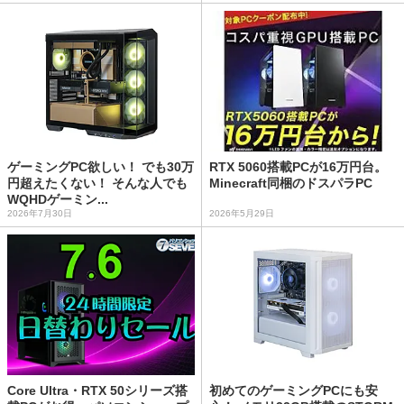
ゲーミングPC欲しい！ でも30万
RTX 5060搭載PCが16万円台。
円超えたくない！ そんな人でも
Minecraft同梱のドスパラPC
WQHDゲーミン...
2026年7月30日
2026年5月29日
Core Ultra・RTX 50シリーズ搭
初めてのゲーミングPCにも安