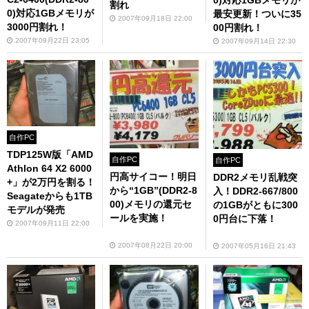
割れ
0)対応1GBメモリが
最安更新！ついに35
2007年09月18日 22:00
3000円割れ！
00円割れ！
2007年09月22日 23:05
2007年09月14日 22:30
自作PC
TDP125W版「AMD
自作PC
自作PC
Athlon 64 X2 6000
円高サイコー！明日
DDR2メモリ乱戦突
+」が2万円を割る！
から“1GB”(DDR2-8
入！DDR2-667/800
Seagateからも1TB
00)メモリの還元セ
の1GBがともに300
モデルが発売
ールを実施！
0円台に下落！
2007年09月11日 22:00
2007年08月22日 20:00
2007年05月16日 21:43