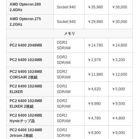
AMD Opteron 280
Socket 940
￥35,980
￥36,000
2.4GHz
AMD Opteron 275
Socket 940
￥29,980
￥30,000
2.2GHz
メモリ
DDR2
PC2 6400 2048MB
￥14,780
￥14,800
SDRAM
DDR2
PC2 6400 1024MB
￥2,979
￥3,200
SDRAM
PC2 6400 1024MB
DDR2
￥11,980
￥12,000
CORSAIR 2枚組
SDRAM
PC2 6400 1024MB
DDR2
￥4,620
￥5,000
ELIXER
SDRAM
PC2 6400 1024MB
DDR2
￥8,980
￥9,500
ELIXER 2枚組
SDRAM
PC2 6400 1024MB
DDR2
￥4,780
￥4,800
Hynixチップ品
SDRAM
PC2 6400 1024MB
DDR2
￥8,900
￥9,000
Jetram 2枚組
SDRAM