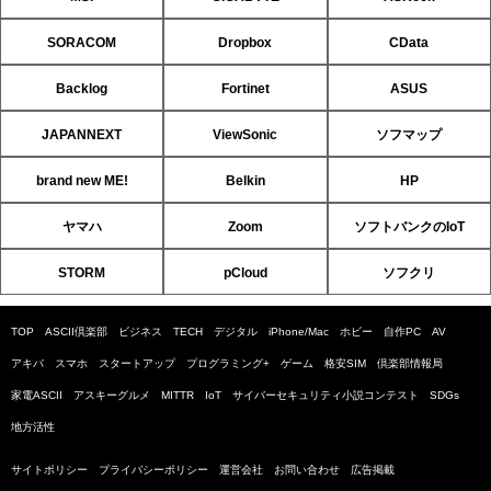
SORACOM
Dropbox
CData
Backlog
Fortinet
ASUS
JAPANNEXT
ViewSonic
ソフマップ
brand new ME!
Belkin
HP
ヤマハ
Zoom
ソフトバンクのIoT
STORM
pCloud
ソフクリ
TOP
ASCII倶楽部
ビジネス
TECH
デジタル
iPhone/Mac
ホビー
自作PC
AV
アキバ
スマホ
スタートアップ
プログラミング+
ゲーム
格安SIM
倶楽部情報局
家電ASCII
アスキーグルメ
MITTR
IoT
サイバーセキュリティ小説コンテスト
SDGs
地方活性
サイトポリシー
プライバシーポリシー
運営会社
お問い合わせ
広告掲載