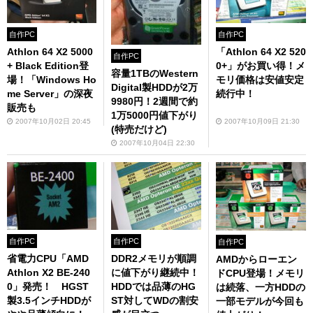
自作PC
自作PC
Athlon 64 X2 5000
「Athlon 64 X2 520
自作PC
+ Black Edition登
0+」がお買い得！メ
容量1TBのWestern
場！「Windows Ho
モリ価格は安値安定
Digital製HDDが2万
me Server」の深夜
続行中！
9980円！2週間で約
販売も
1万5000円値下がり
2007年10月02日 20:45
2007年10月09日 21:30
(特売だけど)
2007年10月04日 22:30
自作PC
自作PC
自作PC
省電力CPU「AMD
DDR2メモリが順調
AMDからローエン
Athlon X2 BE-240
に値下がり継続中！
ドCPU登場！メモリ
0」発売！ HGST
HDDでは品薄のHG
は続落、一方HDDの
製3.5インチHDDが
ST対してWDの割安
一部モデルが今回も