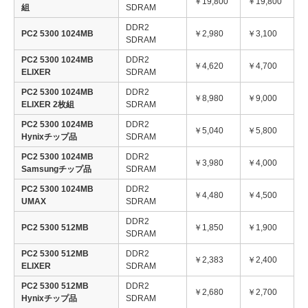
￥19,800
￥19,800
組
SDRAM
DDR2
PC2 5300 1024MB
￥2,980
￥3,100
SDRAM
PC2 5300 1024MB
DDR2
￥4,620
￥4,700
ELIXER
SDRAM
PC2 5300 1024MB
DDR2
￥8,980
￥9,000
ELIXER 2枚組
SDRAM
PC2 5300 1024MB
DDR2
￥5,040
￥5,800
Hynixチップ品
SDRAM
PC2 5300 1024MB
DDR2
￥3,980
￥4,000
Samsungチップ品
SDRAM
PC2 5300 1024MB
DDR2
￥4,480
￥4,500
UMAX
SDRAM
DDR2
PC2 5300 512MB
￥1,850
￥1,900
SDRAM
PC2 5300 512MB
DDR2
￥2,383
￥2,400
ELIXER
SDRAM
PC2 5300 512MB
DDR2
￥2,680
￥2,700
Hynixチップ品
SDRAM