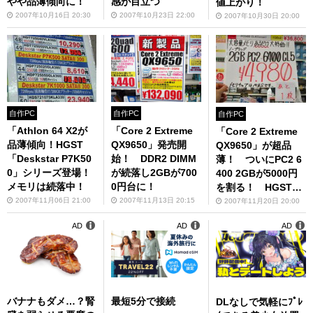
やや品薄傾向に！
感が目立つ
値上がり！
2007年10月16日 20:30
2007年10月23日 22:00
2007年10月30日 20:00
自作PC
自作PC
自作PC
「Athlon 64 X2が
「Core 2 Extreme
「Core 2 Extreme
品薄傾向！HGST
QX9650」発売開
QX9650」が超品
「Deskstar P7K50
始！ DDR2 DIMM
薄！ ついにPC2 6
0」シリーズ登場！
が続落し2GBが700
400 2GBが5000円
メモリは続落中！
0円台に！
を割る！ HGSTが
品薄！
2007年11月06日 21:00
2007年11月13日 20:15
2007年11月20日 20:00
AD
AD
AD
バナナもダメ…？腎
最短5分で接続
DLなしで気軽にﾌﾟﾚ