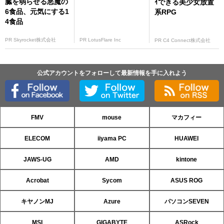
臓を弱らせる悪魔の
ｲできる美少女放置
6食品、元気にする1
系RPG
4食品
PR Skyrocket株式会社
PR LotusFlare Inc
PR C4 Connect株式会社
公式アカウントをフォローして最新情報を手に入れよう
FMV
mouse
マカフィー
ELECOM
iiyama PC
HUAWEI
JAWS-UG
AMD
kintone
Acrobat
Sycom
ASUS ROG
キヤノンMJ
Azure
パソコンSEVEN
MSI
GIGABYTE
ASRock