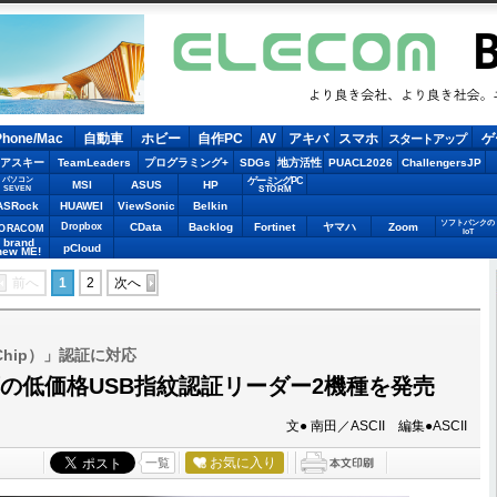
LECOM
Phone/Mac
自動車
ホビー
自作PC
AV
アキバ
スマホ
ゲ
スタートアップ
アスキー
TeamLeaders
プログラミング+
SDGs
地方活性
PUACL2026
ChallengersJP
パソコン
ゲーミングPC
MSI
ASUS
HP
STORM
SEVEN
ASRock
HUAWEI
ViewSonic
Belkin
ソフトバンクの
Dropbox
CData
Backlog
Fortinet
ヤマハ
Zoom
ORACOM
IoT
brand
pCloud
new ME!
前へ
1
2
次へ
-Chip）」認証に対応
o対応の低価格USB指紋認証リーダー2機種を発売
文● 南田／ASCII 編集●ASCII
お気に入り
一覧