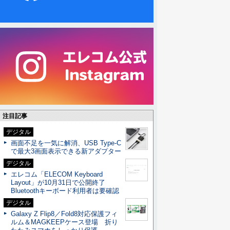
注目記事
デジタル
画面不足を一気に解消、USB Type-C
で最大3画面表示できる新アダプター
デジタル
エレコム「ELECOM Keyboard
Layout」が10月31日で公開終了
Bluetoothキーボード利用者は要確認
デジタル
Galaxy Z Flip8／Fold8対応保護フィ
ルム＆MAGKEEPケース登場 折り