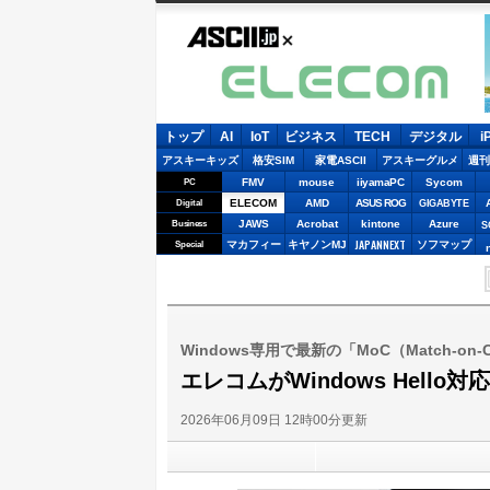
ASCII.jp
E
トップ
AI
IoT
ビジネス
TECH
デジタル
i
アスキーキッズ
格安SIM
家電ASCII
アスキーグルメ
週刊
FMV
mouse
iiyamaPC
Sycom
PC
ELECOM
AMD
ASUS ROG
Digital
GIGABYTE
JAWS
Acrobat
kintone
Azure
Business
S
JAPANNEXT
マカフィー
キヤノンMJ
ソフマップ
Special
Windows専用で最新の「MoC（Match-on
エレコムがWindows Hell
2026年06月09日 12時00分更新