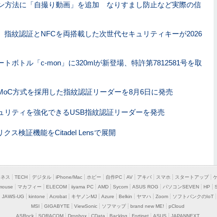
グイン方法に「自撮り動画」を追加 なりすまし防止など実際の信
指紋認証とNFCを両搭載した次世代セキュリティキーが2026
ボトル「c-mon」に320mlが新登場、特許第7812581号を取
oC方式を採用した指紋認証リーダーを8月6日に発売
ュリティを強化できるUSB指紋認証リーダーを発売
トリクス検証機能をCitadel Lensで展開
ジネス
TECH
デジタル
iPhone/Mac
ホビー
自作PC
AV
アキバ
スマホ
スタートアップ
mouse
マカフィー
ELECOM
iiyama PC
AMD
Sycom
ASUS ROG
パソコンSEVEN
HP
JAWS-UG
kintone
Acrobat
キヤノンMJ
Azure
Belkin
ヤマハ
Zoom
ソフトバンクのIoT
MSI
GIGABYTE
ViewSonic
ソフマップ
brand new ME!
pCloud
ASRock
SORACOM
Dropbox
CData
Backlog
Fortinet
ASUS
JAPANNEXT