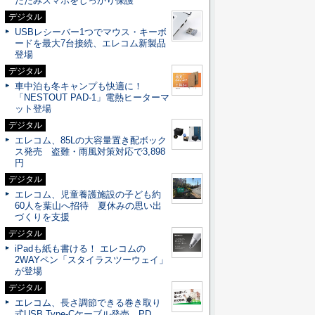
たたみスマホをしっかり保護
デジタル
USBレシーバー1つでマウス・キーボ
ードを最大7台接続、エレコム新製品
登場
デジタル
車中泊も冬キャンプも快適に！
「NESTOUT PAD-1」電熱ヒーターマ
ット登場
デジタル
エレコム、85Lの大容量置き配ボック
ス発売 盗難・雨風対策対応で3,898
円
デジタル
エレコム、児童養護施設の子ども約
60人を葉山へ招待 夏休みの思い出
づくりを支援
デジタル
iPadも紙も書ける！ エレコムの
2WAYペン「スタイラスツーウェイ」
が登場
デジタル
エレコム、長さ調節できる巻き取り
式USB Type-Cケーブル発売 PD