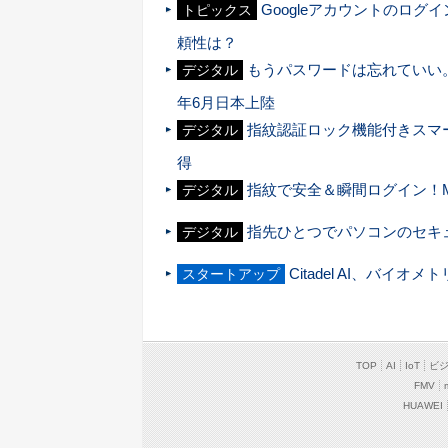
Googleアカウントのロ
トピックス
頼性は？
もうパスワードは忘れていい。
デジタル
年6月日本上陸
指紋認証ロック機能付きスマート
デジタル
得
指紋で安全＆瞬間ログイン！M
デジタル
指先ひとつでパソコンのセキ
デジタル
Citadel AI、バイオメ
スタートアップ
TOP
AI
IoT
ビ
FMV
HUAWEI