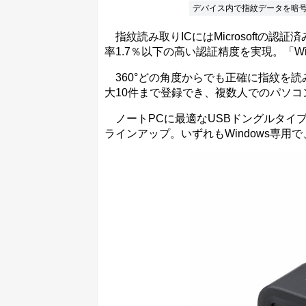
デバイス内で指紋データを暗号化・
指紋読み取りICにはMicrosoftの認
率1.7％以下の高い認証精度を実現。「Windo
360°どの角度からでも正確に指紋を
大10件まで登録でき、複数人でのパソ
ノートPCに最適なUSBドングルタイプ
ラインアップ。いずれもWindows専用