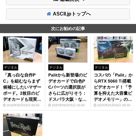
ASCII.jpトップへ
次にお勧めの記事
デジタル
デジタル
デジタル
「真っ白な自作P
Palitから新登場のビ
コスパの「Palit」か
C」を組むならまず
デオカードで白色P
らRTX 5060 Ti搭載
候補にしたいマザー
Cパーツの選択肢が
ビデオカード！「予
ボード。2枚目のビ
さらに広がりそう：
算を抑えた大容量ビ
デオカードも現実的
ドスパラ大阪・なん
デオメモリー」の新
に組める最新X870
ば店
定番になりそう：ド
2026年05月03日 09:00
2025年09月05日 16:00
2025年05月04日 09:00
の一枚：ドスパラ大
スパラ大阪・なんば
阪・なんば店
店