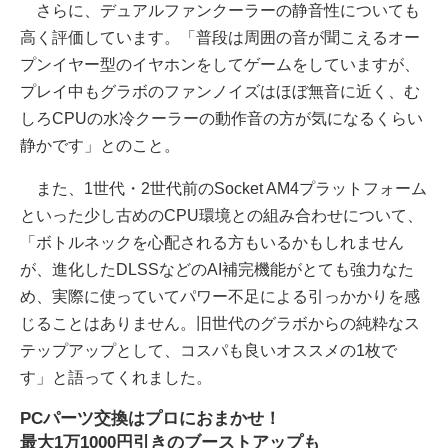
さらに、デュアルファンクーラーの静音性についても
高く評価しています。「普段は周囲の音が聞こえるオー
プンイヤー型のイヤホンをしてゲームをしていますが、
プレイ中もグラボのファンノイズはほぼ無音に近く、む
しろCPUの水冷クーラーの動作音の方が気になるくらい
静かです」とのこと。
また、1世代・2世代前のSocket AM4プラットフォーム
といった少し古めのCPU環境との組み合わせについて、
「ボトルネックを心配される方もいるかもしれません
が、進化したDLSSなどのAI補完機能がとても強力なた
め、実際に使っていてパワー不足による引っかかりを感
じることはありません。旧世代のグラボからの純粋なス
テップアップとして、コスパも良いオススメの1枚で
す」と語ってくれました。
PCパーツ交換はプロにおまかせ！
最大1万1000円引きのブーストアップも