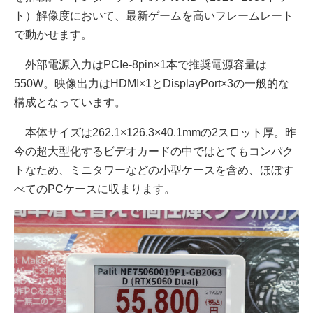
ト）解像度において、最新ゲームを高いフレームレート
で動かせます。
外部電源入力はPCIe-8pin×1本で推奨電源容量は
550W。映像出力はHDMI×1とDisplayPort×3の一般的な
構成となっています。
本体サイズは262.1×126.3×40.1mmの2スロット厚。昨
今の超大型化するビデオカードの中ではとてもコンパク
トなため、ミニタワーなどの小型ケースを含め、ほぼす
べてのPCケースに収まります。