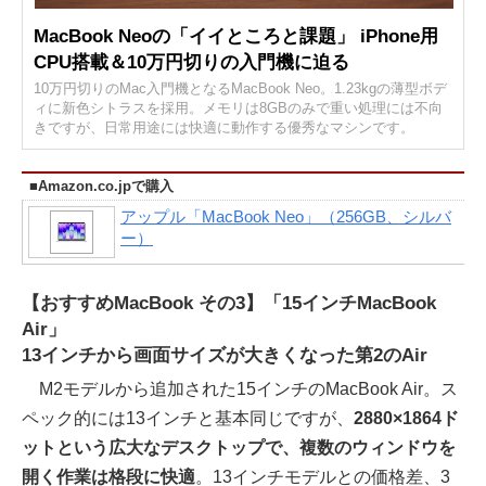
MacBook Neoの「イイところと課題」 iPhone用
CPU搭載＆10万円切りの入門機に迫る
10万円切りのMac入門機となるMacBook Neo。1.23kgの薄型ボデ
ィに新色シトラスを採用。メモリは8GBのみで重い処理には不向
きですが、日常用途には快適に動作する優秀なマシンです。
■Amazon.co.jpで購入
アップル「MacBook Neo」（256GB、シルバ
ー）
【おすすめMacBook その3】「15インチMacBook
Air」
13インチから画面サイズが大きくなった第2のAir
M2モデルから追加された15インチのMacBook Air。ス
ペック的には13インチと基本同じですが、
2880×1864ド
ットという広大なデスクトップで、複数のウィンドウを
開く作業は格段に快適
。13インチモデルとの価格差、3