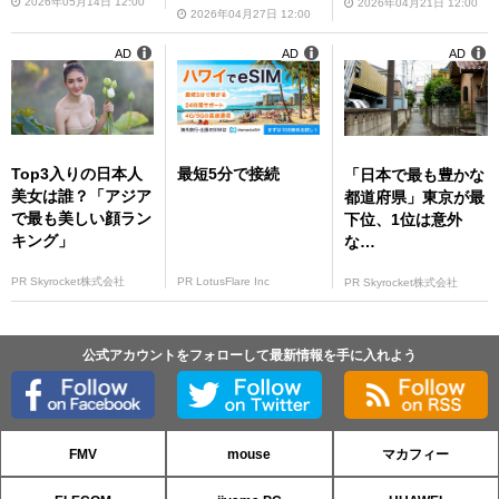
2026年05月14日 12:00
2026年04月21日 12:00
版】
2026年04月27日 12:00
AD
AD
AD
Top3入りの日本人
最短5分で接続
「日本で最も豊かな
美女は誰？「アジア
都道府県」東京が最
で最も美しい顔ラン
下位、1位は意外
キング」
な…
PR Skyrocket株式会社
PR LotusFlare Inc
PR Skyrocket株式会社
公式アカウントをフォローして最新情報を手に入れよう
FMV
mouse
マカフィー