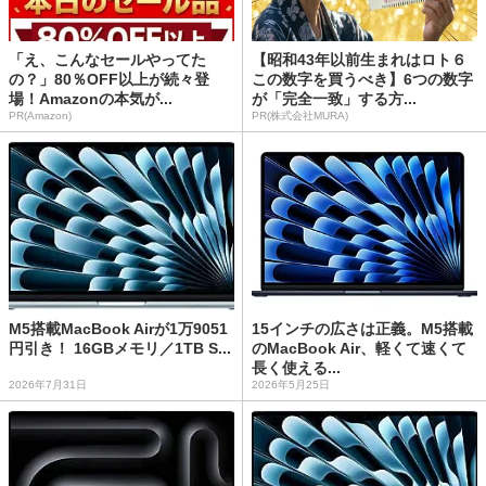
「え、こんなセールやってた
【昭和43年以前生まれはロト６
の？」80％OFF以上が続々登
この数字を買うべき】6つの数字
場！Amazonの本気が...
が「完全一致」する方...
PR(Amazon)
PR(株式会社MURA)
M5搭載MacBook Airが1万9051
15インチの広さは正義。M5搭載
円引き！ 16GBメモリ／1TB S...
のMacBook Air、軽くて速くて
長く使える...
2026年7月31日
2026年5月25日