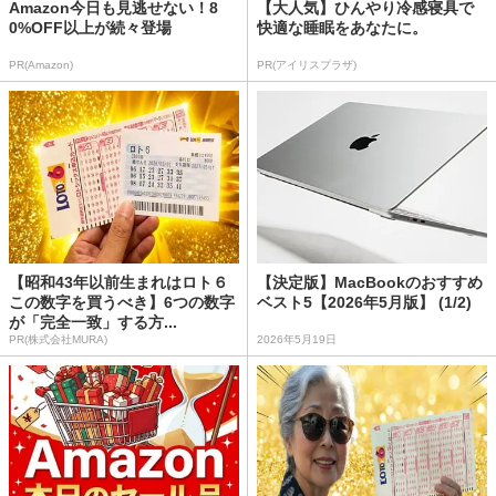
Amazon今日も見逃せない！8
【大人気】ひんやり冷感寝具で
0%OFF以上が続々登場
快適な睡眠をあなたに。
PR(Amazon)
PR(アイリスプラザ)
【昭和43年以前生まれはロト６
【決定版】MacBookのおすすめ
この数字を買うべき】6つの数字
ベスト5【2026年5月版】 (1/2)
が「完全一致」する方...
PR(株式会社MURA)
2026年5月19日