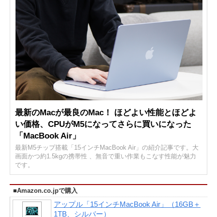
最新のMacが最良のMac！ ほどよい性能とほどよ
い価格、CPUがM5になってさらに買いになった
「MacBook Air」
最新M5チップ搭載「15インチMacBook Air」の紹介記事です。大
画面かつ約1.5kgの携帯性 、無音で重い作業もこなす性能が魅力
です。
■Amazon.co.jpで購入
アップル「15インチMacBook Air」（16GB＋
1TB、シルバー）