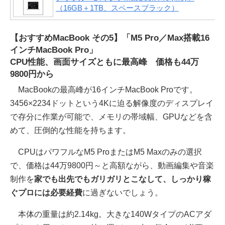
（16GB＋1TB、スペースブラック）
【おすすめMacBook その5】「M5 Pro／Max搭載16
インチMacBook Pro」
CPU性能、画面サイズともに最高峰 価格も44万
9800円から
MacBookの最高峰が16インチMacBook Proです。
3456×2234ドットという4Kに迫る解像度のディスプレイ
で存分に作業が可能で、メモリの帯域幅、GPUなどを含
めて、圧倒的な性能を持ちます。
CPUはパワフルなM5 ProまたはM5 Maxのみの選択
で、価格は44万9800円～と高額ながら、動画編集や音楽
制作を
家でも出先でもガリガリとこなして、しっかり稼
ぐプロには必要経費
に過ぎないでしょう。
本体の重量は約2.14kg。大きな140WタイプのACアダ