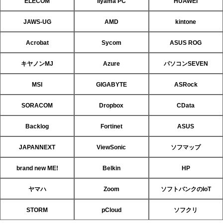
ELECOM
iiyama PC
HUAWEI
JAWS-UG
AMD
kintone
Acrobat
Sycom
ASUS ROG
キヤノンMJ
Azure
パソコンSEVEN
MSI
GIGABYTE
ASRock
SORACOM
Dropbox
CData
Backlog
Fortinet
ASUS
JAPANNEXT
ViewSonic
ソフマップ
brand new ME!
Belkin
HP
ヤマハ
Zoom
ソフトバンクのIoT
STORM
pCloud
ソフクリ