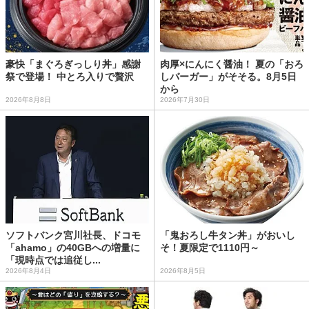
豪快「まぐろぎっしり丼」感謝
肉厚×にんにく醤油！ 夏の「おろ
祭で登場！ 中とろ入りで贅沢
しバーガー」がそそる。8月5日
から
2026年8月8日
2026年7月30日
ソフトバンク宮川社長、ドコモ
「鬼おろし牛タン丼」がおいし
「ahamo」の40GBへの増量に
そ！夏限定で1110円～
「現時点では追従し...
2026年8月4日
2026年8月5日