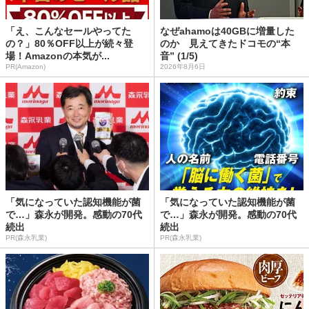
「え、こんなセールやってた
なぜahamoは40GBに増量した
の？」80％OFF以上が続々登
のか 見えてきたドコモの“本
場！Amazonの本気が...
音” (1/5)
PR(Amazon)
2026年8月6日
「気になっていた認知機能が菌
「気になっていた認知機能が菌
で…」森永が開発。感動の70代
で…」森永が開発。感動の70代
続出
続出
PR(森永乳業)
PR(森永乳業)