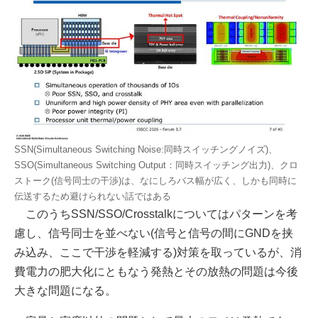
SSN(Simultaneous Switching Noise:同時スイッチングノイズ)、
SSO(Simultaneous Switching Output：同時スイッチング出力)、クロ
ストーク(信号同士の干渉)は、なにしろバス幅が広く、しかも同時に
伝送するため避けられない話ではある
このうちSSN/SSO/Crosstalkについてはパターンを考
慮し、信号同士を並べない(信号と信号の間にGNDを挟
み込み、ここで干渉を軽減する)対策を取っているが、消
費電力の肥大化にともなう発熱とその放熱の問題は今後
大きな問題になる。