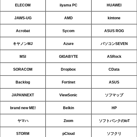
ELECOM
iiyama PC
HUAWEI
JAWS-UG
AMD
kintone
Acrobat
Sycom
ASUS ROG
キヤノンMJ
Azure
パソコンSEVEN
MSI
GIGABYTE
ASRock
SORACOM
Dropbox
CData
Backlog
Fortinet
ASUS
JAPANNEXT
ViewSonic
ソフマップ
brand new ME!
Belkin
HP
ヤマハ
Zoom
ソフトバンクのIoT
STORM
pCloud
ソフクリ