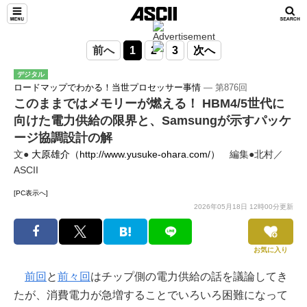
前へ
1
2
3
次へ
デジタル
ロードマップでわかる！当世プロセッサー事情
― 第876回
このままではメモリーが燃える！ HBM4/5世代に
向けた電力供給の限界と、Samsungが示すパッケ
ージ協調設計の解
文●
大原雄介（http://www.yusuke-ohara.com/）
編集●北村／
ASCII
[PC表示へ]
2026年05月18日 12時00分更新
お気に入り
前回
と
前々回
はチップ側の電力供給の話を議論してき
たが、消費電力が急増することでいろいろ困難になって