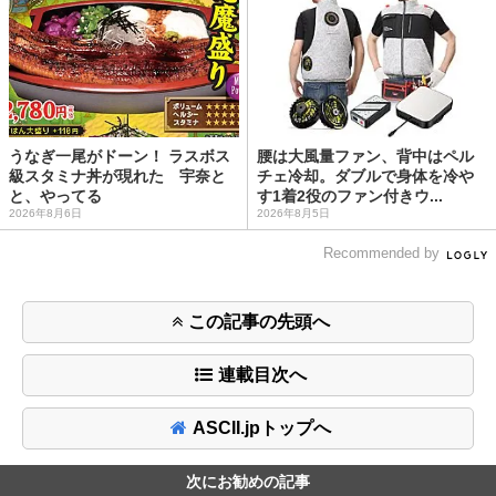
うなぎ一尾がドーン！ ラスボス
腰は大風量ファン、背中はペル
級スタミナ丼が現れた 宇奈と
チェ冷却。ダブルで身体を冷や
と、やってる
す1着2役のファン付きウ...
2026年8月6日
2026年8月5日
Recommended by
この記事の先頭へ
連載目次へ
ASCII.jpトップへ
次にお勧めの記事