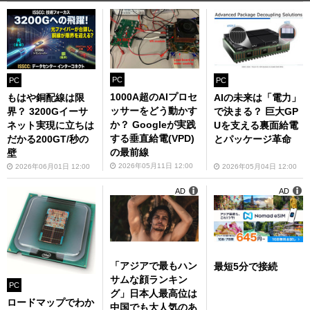
PC
PC
PC
1000A超のAIプロセ
AIの未来は「電力」
もはや銅配線は限
ッサーをどう動かす
で決まる？ 巨大GP
界？ 3200Gイーサ
か？ Googleが実践
Uを支える裏面給電
ネット実現に立ちは
する垂直給電(VPD)
とパッケージ革命
だかる200GT/秒の
の最前線
壁
2026年05月11日 12:00
2026年05月04日 12:00
2026年06月01日 12:00
AD
AD
「アジアで最もハン
最短5分で接続
サムな顔ランキン
PC
グ」日本人最高位は
ロードマップでわか
中国でも大人気のあ