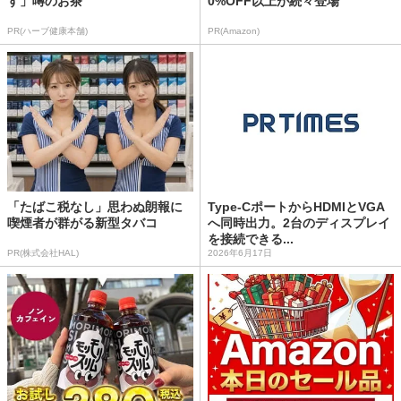
す」噂のお茶
0%OFF以上が続々登場
PR(ハーブ健康本舗)
PR(Amazon)
「たばこ税なし」思わぬ朗報に
Type-CポートからHDMIとVGA
喫煙者が群がる新型タバコ
へ同時出力。2台のディスプレイ
を接続できる...
PR(株式会社HAL)
2026年6月17日