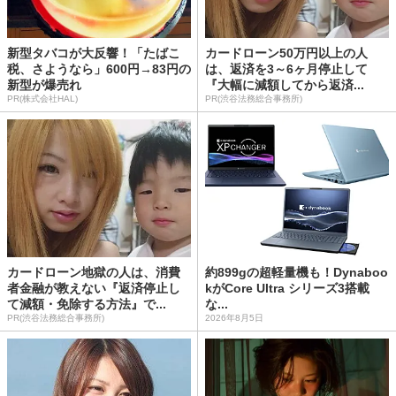
新型タバコが大反響！「たばこ
カードローン50万円以上の人
税、さようなら」600円→83円の
は、返済を3～6ヶ月停止して
新型が爆売れ
『大幅に減額してから返済...
PR(株式会社HAL)
PR(渋谷法務総合事務所)
カードローン地獄の人は、消費
約899gの超軽量機も！Dynaboo
者金融が教えない『返済停止し
kがCore Ultra シリーズ3搭載
て減額・免除する方法』で...
な...
PR(渋谷法務総合事務所)
2026年8月5日