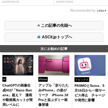
2026年6月23日
2026年7月30日
Recommended by
この記事の先頭へ
ASCII.jpトップへ
次にお勧めの記事
AI
iPhone
トピックス
ChatGPTの画像生
アップル「折りたた
PASMOとSuica、5
成AIが「Nano Ban
みiPhone」の姿が
月16日から一部サー
ana」超え？ 漫画
リーク iPhone 18
ビス停止 チャージ
や動画風カットが実
Proと並ぶダミー画
や発売に影響
用レベルに
像登場