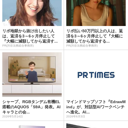
リボ地獄から抜け出したい人
リボ払い50万円以上の人は、返
は、返済を3～6ヶ月停止して
済を3～6ヶ月停止して『大幅に
『大幅に減額してから返済す...
減額してから返済する...
PR(渋谷法務総合事務所)
PR(渋谷法務総合事務所)
シャープ、RGBタンデム有機EL
マインドマップソフト『EdrawM
搭載のAQUOS「S9A」発表。AI
ind』が、対話型AIワークベンチ
キャラとの会...
へ進化。AI...
2026年5月14日
2026年6月3日