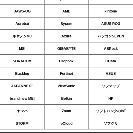
JAWS-UG
AMD
kintone
Acrobat
Sycom
ASUS ROG
キヤノンMJ
Azure
パソコンSEVEN
MSI
GIGABYTE
ASRock
SORACOM
Dropbox
CData
Backlog
Fortinet
ASUS
JAPANNEXT
ViewSonic
ソフマップ
brand new ME!
Belkin
HP
ヤマハ
Zoom
ソフトバンクのIoT
STORM
pCloud
ソフクリ