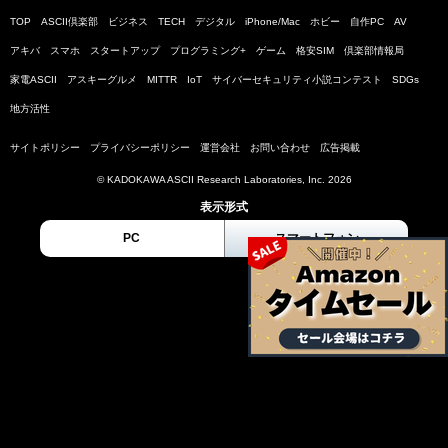
TOP
ASCII倶楽部
ビジネス
TECH
デジタル
iPhone/Mac
ホビー
自作PC
AV
アキバ
スマホ
スタートアップ
プログラミング+
ゲーム
格安SIM
倶楽部情報局
家電ASCII
アスキーグルメ
MITTR
IoT
サイバーセキュリティ小説コンテスト
SDGs
地方活性
サイトポリシー
プライバシーポリシー
運営会社
お問い合わせ
広告掲載
© KADOKAWA ASCII Research Laboratories, Inc. 2026
表示形式
PC
スマートフォン