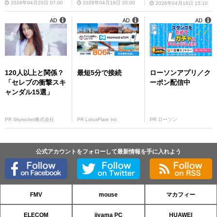
2026年04月20日 07:00
2026年04月18日 20:00
2026年04月16日 15:10
AD
AD
AD
120人以上と関係？
最短5分で接続
ローソンアプリ／ク
「セレブの衝撃スキ
ーポン配信中
ャンダル15選」
PR Skyrocket株式会社
PR LotusFlare Inc
PR ローソン
公式アカウントをフォローして最新情報を手に入れよう
FMV
mouse
マカフィー
ELECOM
iiyama PC
HUAWEI