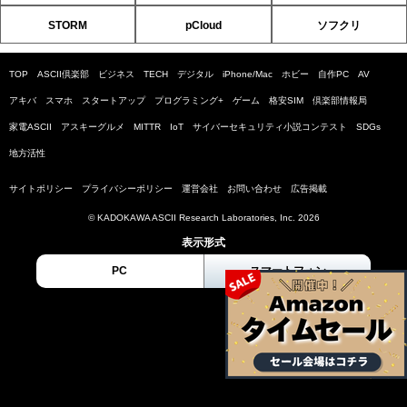
STORM
pCloud
ソフクリ
TOP
ASCII倶楽部
ビジネス
TECH
デジタル
iPhone/Mac
ホビー
自作PC
AV
アキバ
スマホ
スタートアップ
プログラミング+
ゲーム
格安SIM
倶楽部情報局
家電ASCII
アスキーグルメ
MITTR
IoT
サイバーセキュリティ小説コンテスト
SDGs
地方活性
サイトポリシー
プライバシーポリシー
運営会社
お問い合わせ
広告掲載
© KADOKAWA ASCII Research Laboratories, Inc. 2026
表示形式
PC
スマートフォン