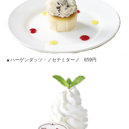
▲ハーゲンダッツ・ノセテミターノ 659円