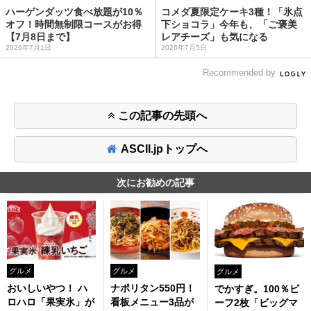
ハーゲンダッツ食べ放題が10％
コメダ夏限定ケーキ3種！「氷点
オフ！時間無制限コースがお得
下ショコラ」今年も、「ご褒美
【7月8日まで】
レアチーズ」も気になる
2026年7月1日
2026年7月5日
Recommended by
この記事の先頭へ
ASCII.jpトップへ
次にお勧めの記事
グルメ
グルメ
グルメ
おいしいやつ！ ハ
ナポリタン550円！
でかすぎ。100％ビ
ロハロ「果実氷」が
看板メニュー3品が
ーフ2枚「ビッグマ