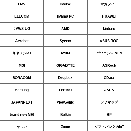
FMV
mouse
マカフィー
ELECOM
iiyama PC
HUAWEI
JAWS-UG
AMD
kintone
Acrobat
Sycom
ASUS ROG
キヤノンMJ
Azure
パソコンSEVEN
MSI
GIGABYTE
ASRock
SORACOM
Dropbox
CData
Backlog
Fortinet
ASUS
JAPANNEXT
ViewSonic
ソフマップ
brand new ME!
Belkin
HP
ヤマハ
Zoom
ソフトバンクのIoT