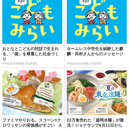
おとなとこどもの対話で生まれ
ホームレス中学生を経験した麒
る、「個」を尊重した社会づく
麟・田村さんからのメッセージ
り
PR(住友生命福祉文化財団)
PR(住友生命福祉文化財団)
ファミマやりおる。スコーン×ク
22万食売れた「盛岡冷麺」が復
ロワッサンの背徳感がすごい A
活！ジョナサンで6月11日から