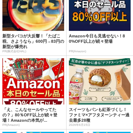
新型タバコが大反響！「たばこ
Amazon今日も見逃せない！8
税、さようなら」600円→83円の
0%OFF以上が続々登場
新型が爆売れ
PR(株式会社HAL)
PR(Amazon)
「え、こんなセールやってた
スイーツもパンも紅茶づくし！
の？」80％OFF以上が続々登
ファミマ×アフタヌーンティー過
場！Amazonの本気が...
去最多28種
PR(Amazon)
2026年6月15日