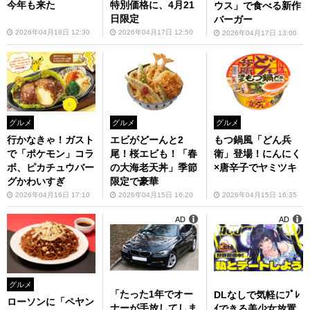
今年も来た
特別価格に、4月21
ウス」で食べる新作
日限定
バーガー
2026年04月18日 12:30
2026年04月17日 12:50
2026年04月17日 13:00
グルメ
グルメ
グルメ
行かなきゃ！ガスト
エビがどーんと2
もつ鍋風「どん兵
で「ポケモン」コラ
尾！桜エビも！「春
衛」登場！にんにく
ボ、ピカチュウバー
の大海老天丼」季節
×唐辛子でヤミツキ
グかわいすぎ
限定で豪華
2026年04月16日 17:10
2026年04月15日 16:20
2026年04月15日 16:35
AD
AD
グルメ
「たった1年でオー
DLなしで気軽にﾌﾟﾚ
ローソンに「ペヤン
ナーが手放してしま
ｲできる美少女放置