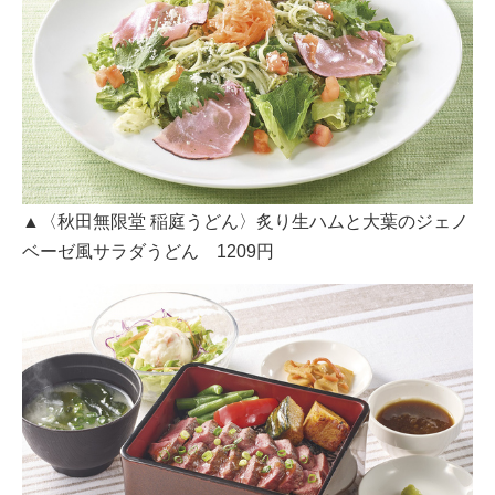
▲〈秋田無限堂 稲庭うどん〉炙り生ハムと大葉のジェノ
ベーゼ風サラダうどん 1209円