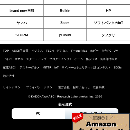
brand new ME!
Belkin
HP
ヤマハ
Zoom
ソフトバンクのIoT
STORM
pCloud
ソフクリ
TOP
ASCII倶楽部
ビジネス
TECH
デジタル
iPhone/Mac
ホビー
自作PC
AV
アキバ
スマホ
スタートアップ
プログラミング+
ゲーム
格安SIM
倶楽部情報局
家電ASCII
アスキーグルメ
MITTR
IoT
サイバーセキュリティ小説コンテスト
SDGs
地方活性
サイトポリシー
プライバシーポリシー
運営会社
お問い合わせ
広告掲載
© KADOKAWA ASCII Research Laboratories, Inc. 2026
表示形式
PC
スマートフォン