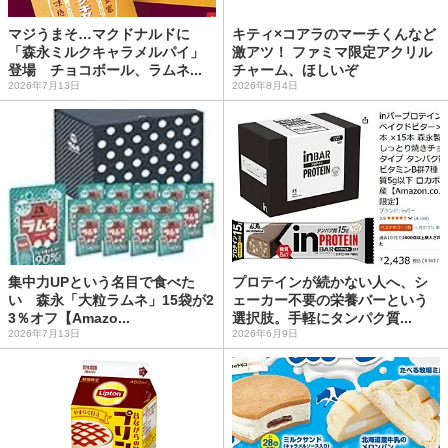
マジうまそ…マクドナルドに
キティ×コアラのマーチくんなど
「森永ミルクキャラメルパイ」
激アツ！ ファミマ限定アクリル
登場 チョコボール、ラムネ...
チャーム、ほしいぞ
2026年7月13日
2026年8月4日
集中力UPという名目で食べた
プロテインが続かない人へ、シ
い 森永「大粒ラムネ」15袋が2
ェーカー不要の栄養バーという
3％オフ【Amazo...
選択肢。手軽にタンパク質...
2026年7月13日
2026年6月9日