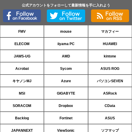
公式アカウントをフォローして最新情報を手に入れよう
FMV
mouse
マカフィー
ELECOM
iiyama PC
HUAWEI
JAWS-UG
AMD
kintone
Acrobat
Sycom
ASUS ROG
キヤノンMJ
Azure
パソコンSEVEN
MSI
GIGABYTE
ASRock
SORACOM
Dropbox
CData
Backlog
Fortinet
ASUS
JAPANNEXT
ViewSonic
ソフマップ