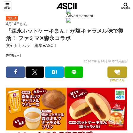
グルメ
4月14日から
「森永ホットケーキまん」が塩キャラメル味で復
活！ ファミマ✕森永コラボ
文● ナカムラ 編集●ASCII
[PC表示へ]
2026年04月14日 09時55分更新
お気に入り