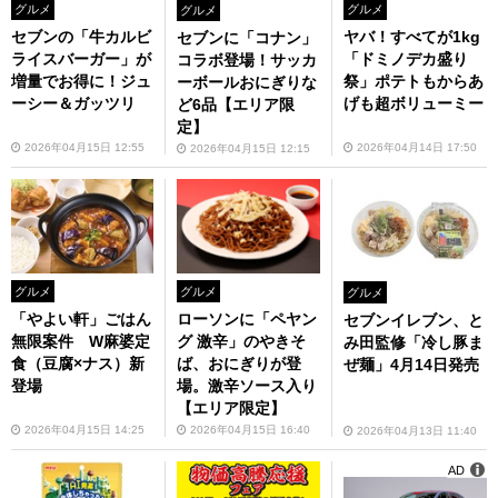
グルメ
グルメ
グルメ
セブンの「牛カルビ
ヤバ！すべてが1kg
セブンに「コナン」
ライスバーガー」が
「ドミノデカ盛り
コラボ登場！サッカ
増量でお得に！ジュ
祭」ポテトもからあ
ーボールおにぎりな
ーシー＆ガッツリ
げも超ボリューミー
ど6品【エリア限
定】
2026年04月15日 12:55
2026年04月14日 17:50
2026年04月15日 12:15
グルメ
グルメ
グルメ
「やよい軒」ごはん
ローソンに「ペヤン
セブンイレブン、と
無限案件 W麻婆定
グ 激辛」のやきそ
み田監修「冷し豚ま
食（豆腐×ナス）新
ば、おにぎりが登
ぜ麺」4月14日発売
登場
場。激辛ソース入り
【エリア限定】
2026年04月15日 14:25
2026年04月15日 16:40
2026年04月13日 11:40
AD