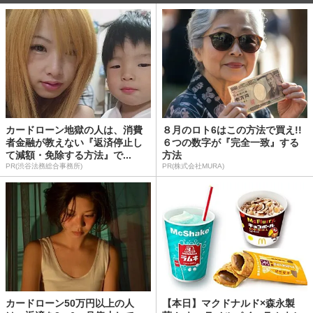
カードローン地獄の人は、消費
８月のロト6はこの方法で買え!!
者金融が教えない『返済停止し
６つの数字が『完全一致』する
て減額・免除する方法』で...
方法
PR(渋谷法務総合事務所)
PR(株式会社MURA)
カードローン50万円以上の人
【本日】マクドナルド×森永製