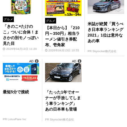
グルメ
グルメ
米誌が絶賛「買うべ
「きのこ×たけの
【本日から】「210
き日本車ランキング
こ」ついに合体！ま
円～350円」相当ラ
2021」1位は意外な
さかの別モノっぽい
ーメン値引き券配
あの車
見た目
布、壱角家
2026年04月13日 11:20
2026年04月13日 10:55
PR Skyrocket株式会社
AD
AD
最短5分で接続
「たった1年でオー
ナーが手放してしま
う車ランキング」
あの日本車も登場
PR LotusFlare Inc
PR Skyrocket株式会社