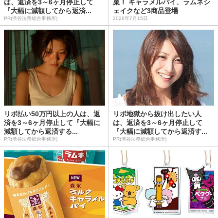
は、返済を3～6ヶ月停止して
菓！ キャラメルパイ、ラムネシ
『大幅に減額してから返済...
ェイクなど3商品登場
PR(渋谷法務総合事務所)
2026年7月15日
リボ払い50万円以上の人は、返
リボ地獄から抜け出したい人
済を3～6ヶ月停止して『大幅に
は、返済を3～6ヶ月停止して
減額してから返済する...
『大幅に減額してから返済す...
PR(渋谷法務総合事務所)
PR(渋谷法務総合事務所)