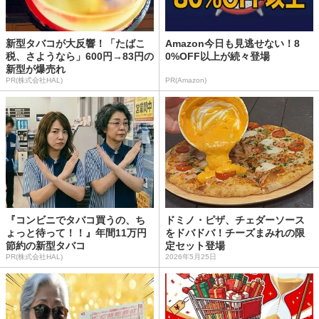
新型タバコが大反響！「たばこ
Amazon今日も見逃せない！8
税、さようなら」600円→83円の
0%OFF以上が続々登場
新型が爆売れ
PR(株式会社HAL)
PR(Amazon)
『コンビニでタバコ買うの、ち
ドミノ・ピザ、チェダーソース
ょっと待って！！』年間11万円
をドバドバ！チーズまみれの限
節約の新型タバコ
定セット登場
PR(株式会社HAL)
2026年5月25日