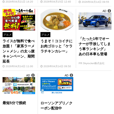
2026年04月21日 14:20
2026年04月15日 12:40
2026年04月14日 09:55
AD
グルメ
グルメ
「たった1年でオー
ライスが無料で食べ
うまそ！ココイチに
ナーが手放してしま
放題！「家系ラーメ
お肉ゴロッと「ケラ
う車ランキング」
ン＋メシ」の太っ腹
ラチキンカレー」
あの日本車も登場
キャンペーン、期間
延長
PR Skyrocket株式会社
2026年04月14日 11:00
2026年04月14日 09:50
AD
AD
最短5分で接続
ローソンアプリ／ク
ーポン配信中