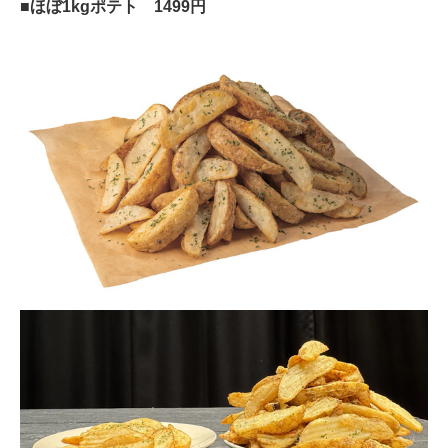
■ほぼ1kgポテト 1499円