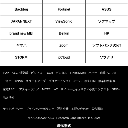
Backlog
Fortinet
ASUS
JAPANNEXT
ViewSonic
ソフマップ
brand new ME!
Belkin
HP
ヤマハ
Zoom
ソフトバンクのIoT
STORM
pCloud
ソフクリ
TOP
ASCII倶楽部
ビジネス
TECH
デジタル
iPhone/Mac
ホビー
自作PC
AV
アキバ
スマホ
スタートアップ
プログラミング+
ゲーム
格安SIM
倶楽部情報局
家電ASCII
アスキーグルメ
MITTR
IoT
サイバーセキュリティ小説コンテスト
SDGs
地方活性
サイトポリシー
プライバシーポリシー
運営会社
お問い合わせ
広告掲載
© KADOKAWA ASCII Research Laboratories, Inc. 2026
表示形式