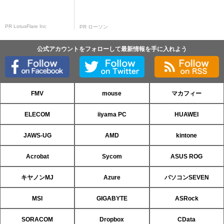
PR LotusFlare Inc
PR ローソン
公式アカウントをフォローして最新情報を手に入れよう
FMV
mouse
マカフィー
ELECOM
iiyama PC
HUAWEI
JAWS-UG
AMD
kintone
Acrobat
Sycom
ASUS ROG
キヤノンMJ
Azure
パソコンSEVEN
MSI
GIGABYTE
ASRock
SORACOM
Dropbox
CData