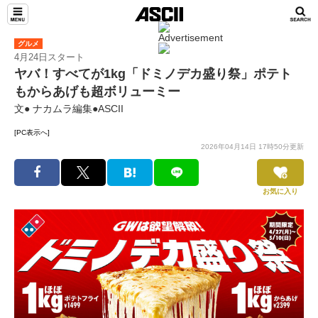
グルメ
4月24日スタート
ヤバ！すべてが1kg「ドミノデカ盛り祭」ポテト
もからあげも超ボリューミー
文● ナカムラ編集●ASCII
[PC表示へ]
2026年04月14日 17時50分更新
お気に入り