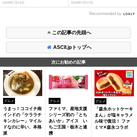
2026年7月14日
2026年7月17日
Recommended by
この記事の先頭へ
ASCII.jpトップへ
次にお勧めの記事
グルメ
グルメ
グルメ
うまっ！ココイチ南
ファミマ、産地支援
「森永ホットケーキ
インドの「ケララチ
シリーズ初の「とち
まん」が塩キャラメ
キンカレー」マイル
あいか」アイス い
ル味で復活！ ファ
ドなのに辛い、本格
ちご王国・栃木と連
ミマ✕森永コラボ
派
携