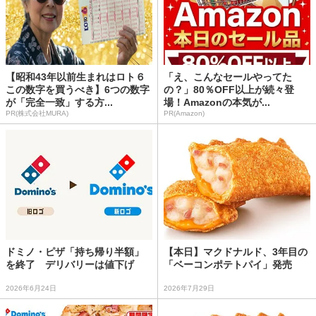
【昭和43年以前生まれはロト６
「え、こんなセールやってた
この数字を買うべき】6つの数字
の？」80％OFF以上が続々登
が「完全一致」する方...
場！Amazonの本気が...
PR(株式会社MURA)
PR(Amazon)
ドミノ・ピザ「持ち帰り半額」
【本日】マクドナルド、3年目の
を終了 デリバリーは値下げ
「ベーコンポテトパイ」発売
2026年6月24日
2026年7月29日