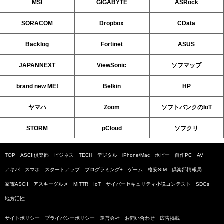
MSI
GIGABYTE
ASRock
SORACOM
Dropbox
CData
Backlog
Fortinet
ASUS
JAPANNEXT
ViewSonic
ソフマップ
brand new ME!
Belkin
HP
ヤマハ
Zoom
ソフトバンクのIoT
STORM
pCloud
ソフクリ
TOP
ASCII倶楽部
ビジネス
TECH
デジタル
iPhone/Mac
ホビー
自作PC
AV
アキバ
スマホ
スタートアップ
プログラミング+
ゲーム
格安SIM
倶楽部情報局
家電ASCII
アスキーグルメ
MITTR
IoT
サイバーセキュリティ小説コンテスト
SDGs
地方活性
サイトポリシー
プライバシーポリシー
運営会社
お問い合わせ
広告掲載