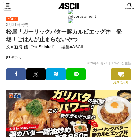
グルメ
3月31日発売
松屋「ガーリックバター豚カルビエッグ丼」登
場！ごはんが止まらないやつ
文●
新海 優（Yu Shinkai）
編集●ASCII
[PC表示へ]
2026年03月27日 17時15分更新
お気に入り