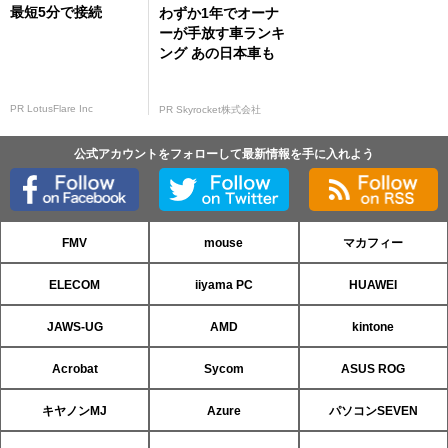
最短5分で接続
わずか1年でオーナ
ーが手放す車ランキ
ング あの日本車も
PR LotusFlare Inc
PR Skyrocket株式会社
公式アカウントをフォローして最新情報を手に入れよう
FMV
mouse
マカフィー
ELECOM
iiyama PC
HUAWEI
JAWS-UG
AMD
kintone
Acrobat
Sycom
ASUS ROG
キヤノンMJ
Azure
パソコンSEVEN