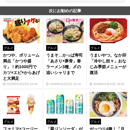
次にお勧めの記事
グルメ
グルメ
グルメ
かつや、ボリューム
うまそ…かっぱ寿司
うまいやつ。なか卯
満点「かつや盛
「あさり×豚骨」春
「冷やし担々」おな
り」！約1000円で
ラーメン3種、〆の
じみ季節メニューが
カツ×エビ×からあげ
追いシャリまで
復活
と大満足
2026年03月25日 10:45
2026年03月25日 16:15
2026年03月25日 18:05
グルメ
グルメ
グルメ
ファミマ×コージー
「翠ジンソーダ」が
がっつり4種！「月