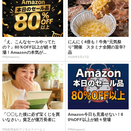
「え、こんなセールやってた
にんにく4倍も！牛角“元気祭
の？」80％OFF以上が続々登
り”開催 スタミナ全開の旨辛7
場！Amazonの本気が...
品
PR(Amazon)
2026年5月17日
「〇〇した後に必ず宝くじを買
Amazon今日も見逃せない！8
いなさい」貧乏が億万長者に
0%OFF以上が続々登場
PR(合同会社デジタルファーム )
PR(Amazon)