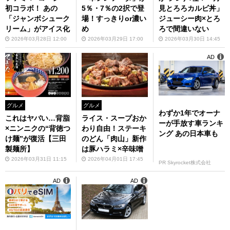
初コラボ！ あの
5％・7％の2択で登
見とろろカルビ丼」
「ジャンボシューク
場！すっきりor濃い
ジューシー肉×とろ
リーム」がアイス化
め
ろで間違いない
2026年03月28日 12:00
2026年03月29日 17:00
2026年03月30日 14:45
AD
グルメ
グルメ
わずか1年でオーナ
これはヤバい…背脂
ライス・スープおか
ーが手放す車ランキ
×ニンニクの“背徳つ
わり自由！ステーキ
ング あの日本車も
け麺”が復活【三田
のどん「肉山」新作
製麺所】
は豚ハラミ×辛味噌
2026年03月31日 11:15
2026年04月01日 17:45
PR Skyrocket株式会社
AD
AD