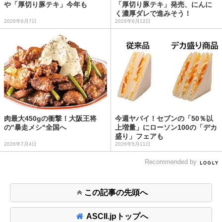
や「厚切り豚テキ」今年も
「厚切り豚テキ」発売、にんに
く濃厚ダレで進みそう！
2026年6月7日
2026年6月12日
肉最大450gの衝撃！大阪王将
今週ヤバイ！セブンの「50％以
の"暴走メシ"全国へ
上増量」にローソン100の「デカ
盛り」フェアも
2026年7月4日
2026年5月11日
Recommended by
この記事の先頭へ
ASCII.jpトップへ