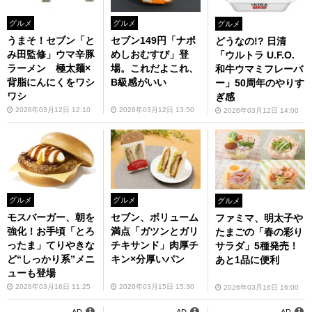
グルメ
グルメ
グルメ
うまそ！セブン「と
セブン149円「ナポ
どうなの!? 日清
み田監修」ウマ辛豚
めしおむすび」登
「ウルトラ U.F.O.
ラーメン 極太麺×
場。これだよこれ、
和牛ウマミフレーバ
背脂にんにくをワシ
B級感がいい
ー」50周年のやりす
ワシ
ぎ感
2026年03月12日 12:10
2026年03月12日 13:50
2026年03月12日 14:00
グルメ
グルメ
グルメ
モスバーガー、朝を
セブン、ボリューム
ファミマ、明太子や
強化！お手頃「とろ
満点「ガツンとガリ
たまごの「春の彩り
ったま」てりやきな
チキサンド」肉厚チ
サラダ」5種発売！
ど“しっかり系”メニ
キン×分厚いパン
あと1品に便利
ューも登場
2026年03月16日 11:25
2026年03月15日 15:30
2026年03月16日 16:00
AD
AD
AD