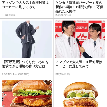
アマゾンで大人気！血圧対策は
ケンタ「鶏竜田バーガー」夏の
コーヒーに足してみて
新作に期待！1週間で約100万個
売れた人気作
PR(森永乳業)
2026年7月1日
【西野亮廣】つくりたいものを
アマゾンで大人気！血圧対策は
追求できる環境の作り方とは
コーヒーに足してみて
PR(FINCHI on GOETHE)
PR(森永乳業)