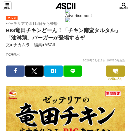
グルメ
ゼッテリアで3月18日から登場
BIG竜田チキンどーん！「チキン南蛮タルタル」
「油淋鶏」バーガーが登場するぞ
文● ナカムラ 編集●ASCII
[PC表示へ]
2026年03月13日 10時30分更新
お気に入り