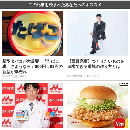
この記事を読まれたあなたへのオススメ
新型タバコが大反響！「たばこ
【西野亮廣】つくりたいものを
税、さようなら」600円→83円の
追求できる環境の作り方とは
新型が爆売れ
PR(株式会社HAL)
PR(FINCHI on GOETHE)