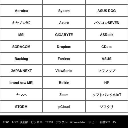
Acrobat
Sycom
ASUS ROG
キヤノンMJ
Azure
パソコンSEVEN
MSI
GIGABYTE
ASRock
SORACOM
Dropbox
CData
Backlog
Fortinet
ASUS
JAPANNEXT
ViewSonic
ソフマップ
brand new ME!
Belkin
HP
ヤマハ
Zoom
ソフトバンクのIoT
STORM
pCloud
ソフクリ
TOP
ASCII倶楽部
ビジネス
TECH
デジタル
iPhone/Mac
ホビー
自作PC
AV