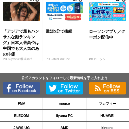
「アジアで最もハン
最短5分で接続
ローソンアプリ／ク
サムな顔ランキン
ーポン配信中
グ」日本人最高位は
中国でも大人気のあ
の俳優
PR Skyrocket株式会社
PR LotusFlare Inc
PR ローソン
公式アカウントをフォローして最新情報を手に入れよう
FMV
mouse
マカフィー
ELECOM
iiyama PC
HUAWEI
JAWS-UG
AMD
kintone