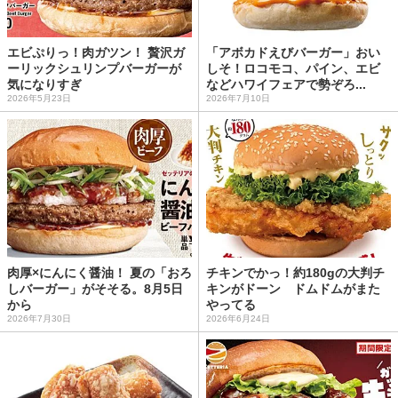
エビぷりっ！肉ガツン！ 贅沢ガ
「アボカドえびバーガー」おい
ーリックシュリンプバーガーが
しそ！ロコモコ、パイン、エビ
気になりすぎ
などハワイフェアで勢ぞろ...
2026年5月23日
2026年7月10日
肉厚×にんにく醤油！ 夏の「おろ
チキンでかっ！約180gの大判チ
しバーガー」がそそる。8月5日
キンがドーン ドムドムがまた
から
やってる
2026年7月30日
2026年6月24日