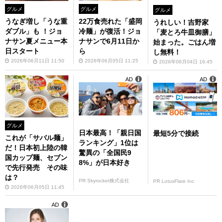
グルメ
グルメ
グルメ
うなぎ増し「うな重
22万食売れた「盛岡
うれしい！吉野家
ダブル」も ！ジョ
冷麺」が復活！ジョ
「麦とろ牛皿御膳」
ナサン夏メニュー本
ナサンで6月11日か
始まった。ごはん増
日スタート
ら
し無料！
2026年06月11日 11:50
2026年06月05日 11:25
2026年06月04日 16:45
AD
AD
グルメ
日本最高！「親日国
最短5分で接続
これが「サバル麺」
ランキング」1位は
だ！日本初上陸の韓
驚異の「全国民9
国カップ麺、セブン
8%」が日本好き
で先行発売 その味
は？
PR Skyrocket株式会社
PR LotusFlare Inc
2026年06月05日 11:45
AD