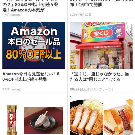
の？」80％OFF以上が続々登
布！4都市で開催
場！Amazonの本気が...
PR(Amazon)
2026年6月22日
Amazon今日も見逃せない！8
「宝くじ、運じゃなかった」当
0%OFF以上が続々登場
たる人は“同じこと”してる
PR(Amazon)
PR(合同会社デジタルファーム )