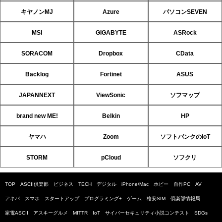
キヤノンMJ
Azure
パソコンSEVEN
MSI
GIGABYTE
ASRock
SORACOM
Dropbox
CData
Backlog
Fortinet
ASUS
JAPANNEXT
ViewSonic
ソフマップ
brand new ME!
Belkin
HP
ヤマハ
Zoom
ソフトバンクのIoT
STORM
pCloud
ソフクリ
TOP
ASCII倶楽部
ビジネス
TECH
デジタル
iPhone/Mac
ホビー
自作PC
AV
アキバ
スマホ
スタートアップ
プログラミング+
ゲーム
格安SIM
倶楽部情報局
家電ASCII
アスキーグルメ
MITTR
IoT
サイバーセキュリティ小説コンテスト
SDGs